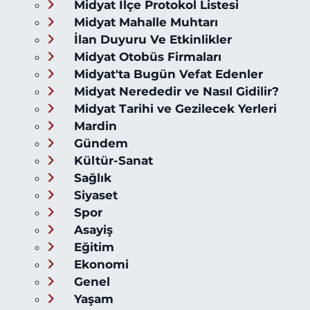
Midyat İlçe Protokol Listesi
Midyat Mahalle Muhtarı
İlan Duyuru Ve Etkinlikler
Midyat Otobüs Firmaları
Midyat'ta Bugün Vefat Edenler
Midyat Nerededir ve Nasıl Gidilir?
Midyat Tarihi ve Gezilecek Yerleri
Mardin
Gündem
Kültür-Sanat
Sağlık
Siyaset
Spor
Asayiş
Eğitim
Ekonomi
Genel
Yaşam