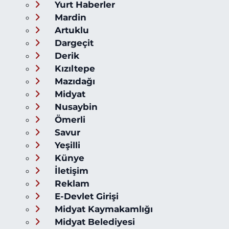
Yurt Haberler
Mardin
Artuklu
Dargeçit
Derik
Kızıltepe
Mazıdağı
Midyat
Nusaybin
Ömerli
Savur
Yeşilli
Künye
İletişim
Reklam
E-Devlet Girişi
Midyat Kaymakamlığı
Midyat Belediyesi