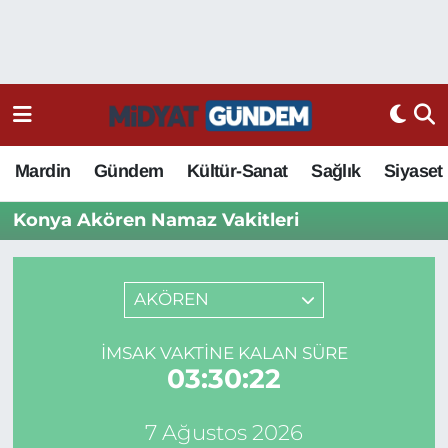
Mardin
Gündem
Kültür-Sanat
Sağlık
Siyaset
Konya Akören Namaz Vakitleri
AKÖREN
İMSAK VAKTINE KALAN SÜRE
03:30:22
7 Ağustos 2026