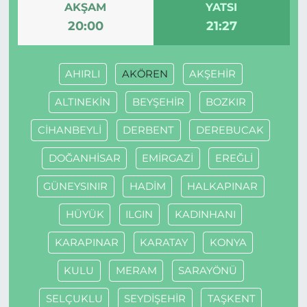
AKŞAM
YATSI
20:00
21:27
AHIRLI
AKÖREN
AKŞEHİR
ALTINEKİN
BEYŞEHİR
BOZKIR
CİHANBEYLİ
DERBENT
DEREBUCAK
DOĞANHİSAR
EMİRGAZİ
EREĞLİ
GÜNEYSINIR
HADİM
HALKAPINAR
HÜYÜK
ILGIN
KADINHANI
KARAPINAR
KARATAY
KONYA
KULU
MERAM
SARAYÖNÜ
SELÇUKLU
SEYDİŞEHİR
TAŞKENT