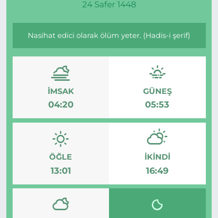
24 Safer 1448
Nasihat edici olarak ölüm yeter. (Hadis-i şerif)
İMSAK
GÜNEŞ
04:20
05:53
ÖĞLE
İKINDI
13:01
16:49