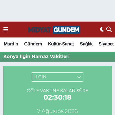
Mardin
Gündem
Kültür-Sanat
Sağlık
Siyaset
Konya İlgin Namaz Vakitleri
ILGIN
ÖĞLE VAKTINE KALAN SÜRE
02:30:18
7 Ağustos 2026