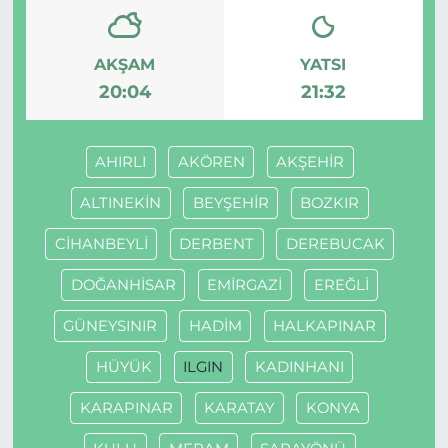
AKŞAM
YATSI
20:04
21:32
AHIRLI
AKÖREN
AKŞEHİR
ALTINEKİN
BEYŞEHİR
BOZKIR
CİHANBEYLİ
DERBENT
DEREBUCAK
DOĞANHİSAR
EMİRGAZİ
EREĞLİ
GÜNEYSINIR
HADİM
HALKAPINAR
HÜYÜK
ILGIN
KADINHANI
KARAPINAR
KARATAY
KONYA