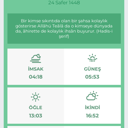
24 Safer 1448
Bir kimse sıkıntıda olan bir şahsa kolaylık
gösterirse Allâhü Teâlâ da o kimseye dünyada
da, âhirette de kolaylık ihsân buyurur. (Hadis-i
şerif)
İMSAK
GÜNEŞ
04:18
05:53
ÖĞLE
İKINDI
13:03
16:52