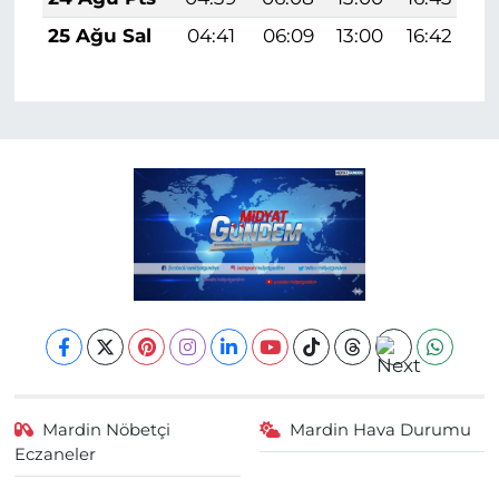
25 Ağu Sal
04:41
06:09
13:00
16:42
1
Mardin Nöbetçi
Mardin Hava Durumu
Eczaneler