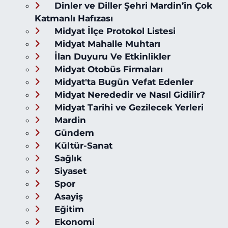
Dinler ve Diller Şehri Mardin’in Çok
Katmanlı Hafızası
Midyat İlçe Protokol Listesi
Midyat Mahalle Muhtarı
İlan Duyuru Ve Etkinlikler
Midyat Otobüs Firmaları
Midyat'ta Bugün Vefat Edenler
Midyat Nerededir ve Nasıl Gidilir?
Midyat Tarihi ve Gezilecek Yerleri
Mardin
Gündem
Kültür-Sanat
Sağlık
Siyaset
Spor
Asayiş
Eğitim
Ekonomi