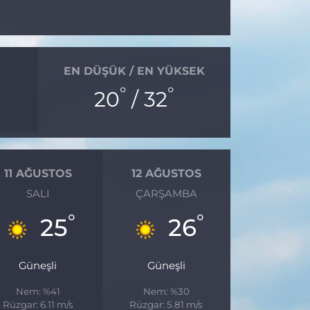
EN DÜŞÜK / EN YÜKSEK
°
°
20
/ 32
11 AĞUSTOS
12 AĞUSTOS
SALI
ÇARŞAMBA
°
°
25
26
Güneşli
Güneşli
Nem: %41
Nem: %30
Rüzgar: 6.11 m/s
Rüzgar: 5.81 m/s