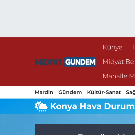
Künye
Midyat Bel
Mahalle Mu
Mardin
Gündem
Kültür-Sanat
Sağ
Konya Hava Duru