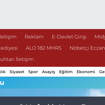
İletişim
Reklam
E-Devlet Girişi
Mid
ediyesi
ALO 182 MHRS
Nöbetçi Ecza
htarı İletişim
lık
Siyaset
Spor
Asayiş
Eğitim
Ekonomi
Ge
mu