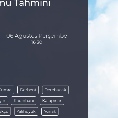
umu Tahmini
06 Ağustos Perşembe
16:30
Çumra
Derbent
Derebucak
lgın
Kadınhanı
Karapınar
ukçu
Yalıhüyük
Yunak