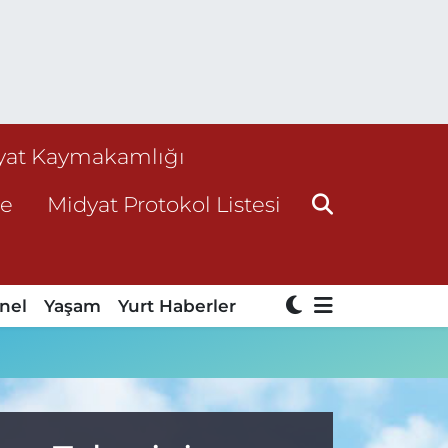
yat Kaymakamlığı
ne
Midyat Protokol Listesi
nel
Yaşam
Yurt Haberler