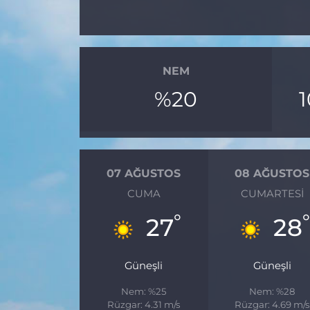
NEM
%20
07 AĞUSTOS
08 AĞUSTOS
CUMA
CUMARTESI
°
27
28
Güneşli
Güneşli
Nem: %25
Nem: %28
Rüzgar: 4.31 m/s
Rüzgar: 4.69 m/s