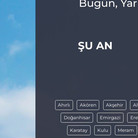
Bugün, Yar
ŞU AN
Ahırlı
Akören
Akşehir
Al
Doğanhisar
Emirgazi
Ere
Karatay
Kulu
Meram