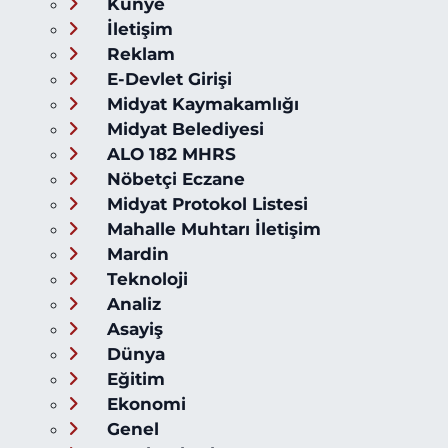
Künye
İletişim
Reklam
E-Devlet Girişi
Midyat Kaymakamlığı
Midyat Belediyesi
ALO 182 MHRS
Nöbetçi Eczane
Midyat Protokol Listesi
Mahalle Muhtarı İletişim
Mardin
Teknoloji
Analiz
Asayiş
Dünya
Eğitim
Ekonomi
Genel