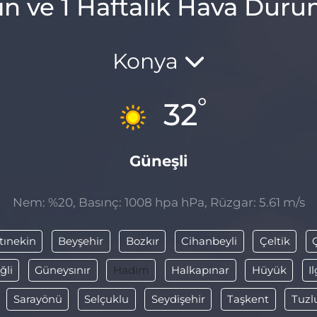
ın ve 1 Haftalık Hava Dur
Konya
°
32
Güneşli
Nem: %20, Basınç: 1008 hpa hPa, Rüzgar: 5.61 m/s
tınekin
Beyşehir
Bozkır
Cihanbeyli
Çeltik
ğli
Güneysınır
Hadim
Halkapınar
Hüyük
I
Sarayönü
Selçuklu
Seydişehir
Taşkent
Tuzl