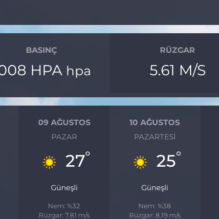
BASINÇ
RÜZGAR
1008 HPA
5.61 M/S
hpa
09 AĞUSTOS
10 AĞUSTOS
PAZAR
PAZARTESI
°
°
°
27
25
Güneşli
Güneşli
Nem: %32
Nem: %38
Rüzgar: 7.81 m/s
Rüzgar: 8.19 m/s