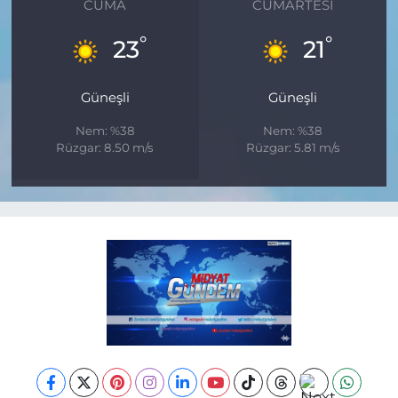
CUMA
CUMARTESI
°
°
23
21
Güneşli
Güneşli
Nem: %38
Nem: %38
Rüzgar: 8.50 m/s
Rüzgar: 5.81 m/s