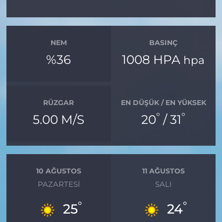
NEM
BASINÇ
%36
1008 HPA
hpa
RÜZGAR
EN DÜŞÜK / EN YÜKSEK
°
°
5.00 M/S
20
/ 31
10 AĞUSTOS
11 AĞUSTOS
PAZARTESI
SALI
°
°
25
24