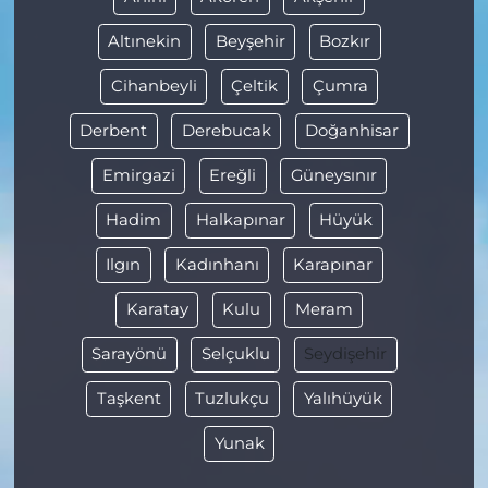
Altınekin
Beyşehir
Bozkır
Cihanbeyli
Çeltik
Çumra
Derbent
Derebucak
Doğanhisar
Emirgazi
Ereğli
Güneysınır
Hadim
Halkapınar
Hüyük
Ilgın
Kadınhanı
Karapınar
Karatay
Kulu
Meram
Sarayönü
Selçuklu
Seydişehir
Taşkent
Tuzlukçu
Yalıhüyük
Yunak