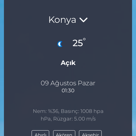
Konya
°
25
Açık
09 Ağustos Pazar
01:30
Nem: %36, Basınç: 1008 hpa
hPa, Rüzgar: 5.00 m/s
Ahırlı
Akören
Akşehir