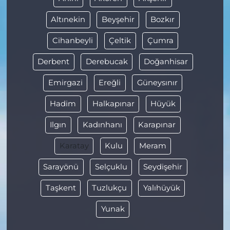
Altınekin
Beyşehir
Bozkır
Cihanbeyli
Çeltik
Çumra
Derbent
Derebucak
Doğanhisar
Emirgazi
Ereğli
Güneysınır
Hadim
Halkapınar
Hüyük
Ilgın
Kadınhanı
Karapınar
Karatay
Kulu
Meram
Sarayönü
Selçuklu
Seydişehir
Taşkent
Tuzlukçu
Yalıhüyük
Yunak