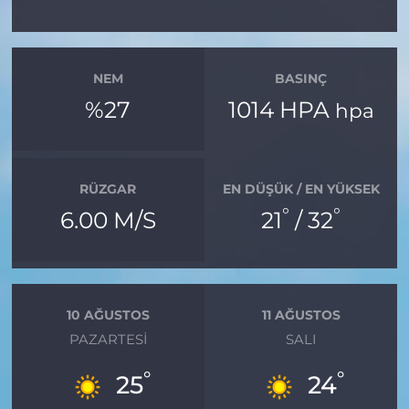
NEM
BASINÇ
%27
1014 HPA
hpa
RÜZGAR
EN DÜŞÜK / EN YÜKSEK
°
°
6.00 M/S
21
/ 32
10 AĞUSTOS
11 AĞUSTOS
PAZARTESI
SALI
°
°
25
24