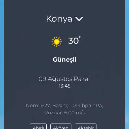
Konya
°
30
Güneşli
09 Ağustos Pazar
13:45
Nem: %27, Basınç: 1014 hpa hPa,
Rüzgar: 6.00 m/s
Ahırlı
Akören
Akşehir