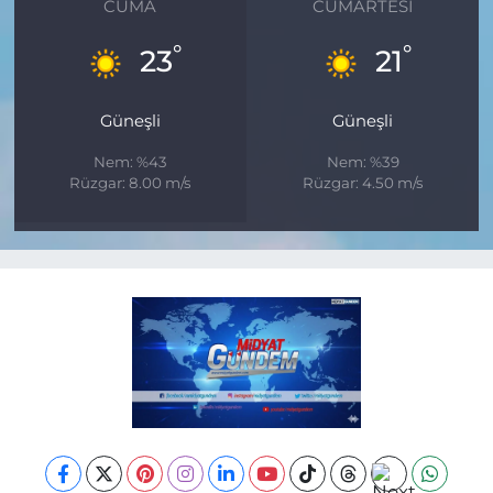
CUMA
CUMARTESI
°
°
23
21
Güneşli
Güneşli
Nem: %43
Nem: %39
Rüzgar: 8.00 m/s
Rüzgar: 4.50 m/s