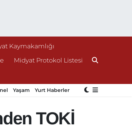
yat Kaymakamlığı
ne
Midyat Protokol Listesi
nel
Yaşam
Yurt Haberler
’nden TOKİ