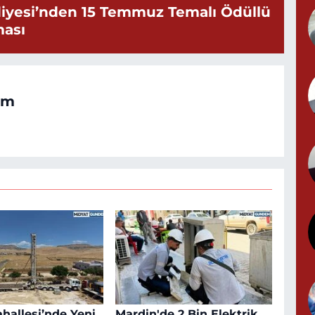
iyesi’nden 15 Temmuz Temalı Ödüllü
Y
ması
G
om
T
S
ahallesi’nde Yeni
Mardin'de 2 Bin Elektrik