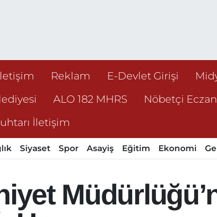
İletişim
Reklam
E-Devlet Girişi
Mid
ediyesi
ALO 182 MHRS
Nöbetçi Ecza
htarı İletişim
lık
Siyaset
Spor
Asayiş
Eğitim
Ekonomi
Ge
mniyet Müdürlüğü