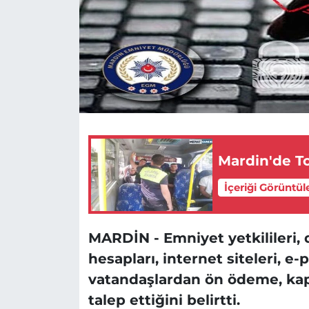
Mardin'de T
İçeriği Görüntül
MARDİN -
Emniyet yetkilileri,
hesapları, internet siteleri, e-
vatandaşlardan ön ödeme, kapo
talep ettiğini belirtti.