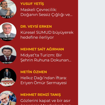
YUSUF YETİŞ
ENİ MAHALLE 3086 SOKAK NO:2 4 04825413156
Maskeli Çevrecilik:
0 (482) 541 31 56
Yol Tarifi Al
Doğanın Sessiz Çığlığı ve
İnsanın Sorumsuzluğu
İlknur Eczanesi
DR. VEYSI ERKEN
ÜL MAH. VATAN CAD. NO:2A 04825911091
Küresel SUMUD büyüyerek
hedefine ilerliyor
0 (482) 591 10 91
Yol Tarifi Al
MEHMET SAIT AĞIRMAN
Turan Eczanesi
Midyat’ta Turizm: Bir
EPEBAŞI MAHALLE KISMETLİ CADDE NO:59D
Şehrin Ruhuna Dokunan
AĞLIK OCAĞI YANI 04823813670
Değişim
0 (482) 381 36 70
Yol Tarifi Al
METIN ÖZMEN
Helkız Dağı’ndan İftara:
Eriyen Ömür Sermayesi
MEHMET REMZI TANIŞ
Gözlerini kapat ve bir asır