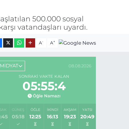
şlatılan 500.000 sosyal
karşı vatandaşları uyardı.
-
+
A
A
MİDYAT
08.08.2026
SONRAKI VAKTE KALAN
05:55:4
Öğle Namazı
SAK
GÜNEŞ
ÖĞLE
İKINDI
AKŞAM
YATSI
:45
05:18
12:25
16:13
19:23
20:49