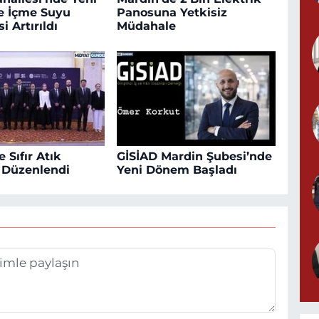
le İçme Suyu
Panosuna Yetkisiz
i Artırıldı
Müdahale
 Sıfır Atık
GİSİAD Mardin Şubesi’nde
ı Düzenlendi
Yeni Dönem Başladı