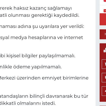
rerek haksız kazanç sağlamayı
atli olunması gerektiği kaydedildi.
Y
S
Y
ası adına şu uyarılara yer verildi:
syal medya hesaplarına ve internet
N
H
ibi kişisel bilgiler paylaşılmamalı.
L
0
inlikle ödeme yapılmamalı.
 Merkezi üzerinden emniyet birimlerine
Ö
M
tandaşların bilinçli davranarak bu tür
H
0
dikkatli olmalarını istedi.