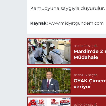
Kamuoyuna saygıyla duyurulur.
Kaynak:
www.midyatgundem.com
EDITÖRÜN SEÇTIĞI
Mardin'de 2 
Müdahale
EDITÖRÜN SEÇTIĞI
OYAK Çiment
veriyor
EDITÖRÜN SEÇTIĞI