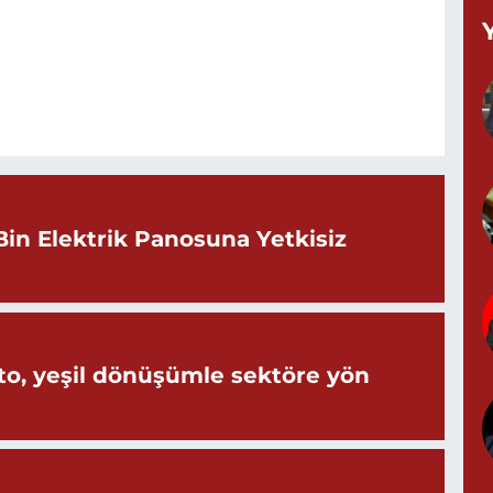
Y
M
A
Bin Elektrik Panosuna Yetkisiz
Z
d
o, yeşil dönüşümle sektöre yön
P
0