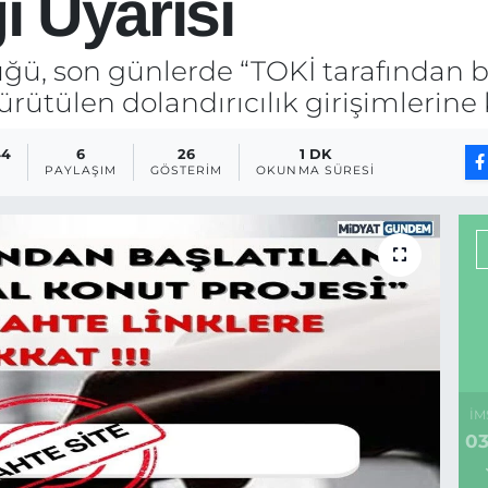
ğı Uyarısı
ü, son günlerde “TOKİ tarafından ba
ürütülen dolandırıcılık girişimlerine 
44
6
26
1 DK
PAYLAŞIM
GÖSTERIM
OKUNMA SÜRESI
İM
03