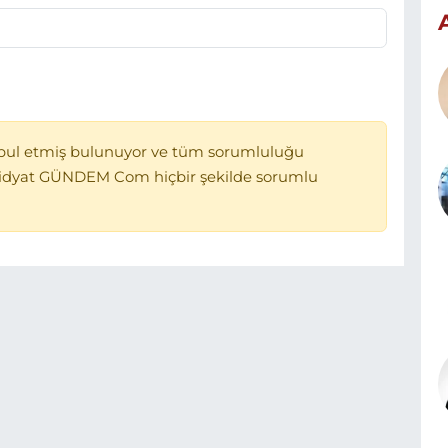
bul etmiş bulunuyor ve tüm sorumluluğu
Midyat GÜNDEM Com hiçbir şekilde sorumlu