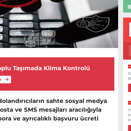
oplu Taşımada Klima Kontrolü
S
B
e
 dolandırıcıların sahte sosyal medya
posta ve SMS mesajları aracılığıyla
Y
M
ra ve ayrıcalıklı başvuru ücreti
M