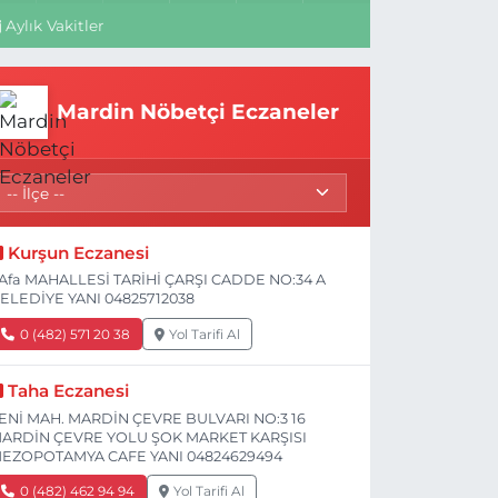
Aylık Vakitler
Mardin Nöbetçi Eczaneler
Kurşun Eczanesi
Afa MAHALLESİ TARİHİ ÇARŞI CADDE NO:34 A
ELEDİYE YANI 04825712038
0 (482) 571 20 38
Yol Tarifi Al
Taha Eczanesi
ENİ MAH. MARDİN ÇEVRE BULVARI NO:3 16
ARDİN ÇEVRE YOLU ŞOK MARKET KARŞISI
EZOPOTAMYA CAFE YANI 04824629494
0 (482) 462 94 94
Yol Tarifi Al