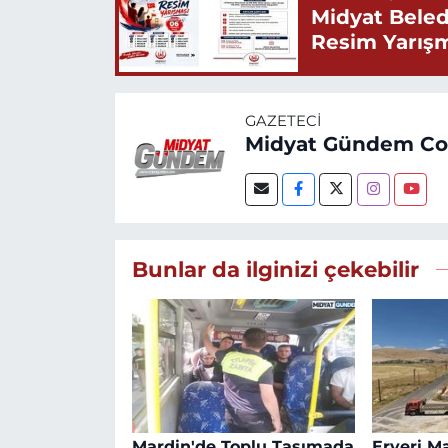
Midyat Beled
Resim Yarış
GAZETECI
Midyat Gündem C
Bunlar da ilginizi çekebilir
Mardin'de Toplu Taşımada
Eryeri M