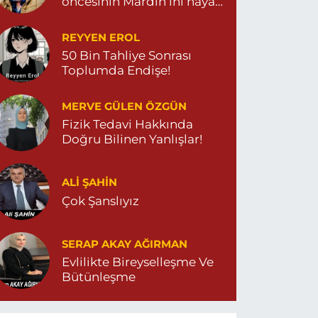
öncesinin Mardin’ini hayal
et…
REYYEN EROL
50 Bin Tahliye Sonrası
Toplumda Endişe!
MERVE GÜLEN ÖZGÜN
Fizik Tedavi Hakkında
Doğru Bilinen Yanlışlar!
ALI ŞAHİN
Çok Şanslıyız
SERAP AKAY AĞIRMAN
Evlilikte Bireyselleşme Ve
Bütünleşme