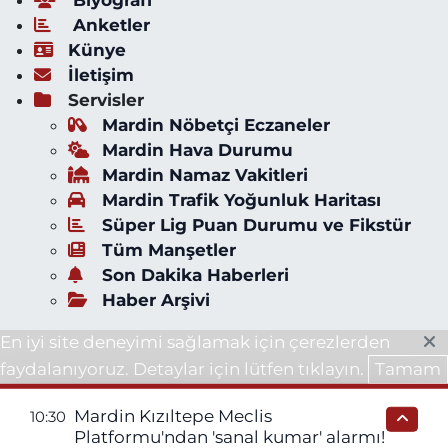
Anketler
Künye
İletişim
Servisler
Mardin Nöbetçi Eczaneler
Mardin Hava Durumu
Mardin Namaz Vakitleri
Mardin Trafik Yoğunluk Haritası
Süper Lig Puan Durumu ve Fikstür
Tüm Manşetler
Son Dakika Haberleri
Haber Arşivi
En iyi site deneyimi sağlamak için çerezlerden
faydalanıyoruz. Detaylar için lütfen tıklayın.
Tamam
Mardin Kızıltepe Meclis
10:30
Platformu'ndan 'sanal kumar' alarmı!