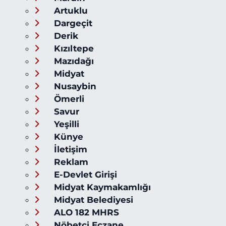
Artuklu
Dargeçit
Derik
Kızıltepe
Mazıdağı
Midyat
Nusaybin
Ömerli
Savur
Yeşilli
Künye
İletişim
Reklam
E-Devlet Girişi
Midyat Kaymakamlığı
Midyat Belediyesi
ALO 182 MHRS
Nöbetçi Eczane