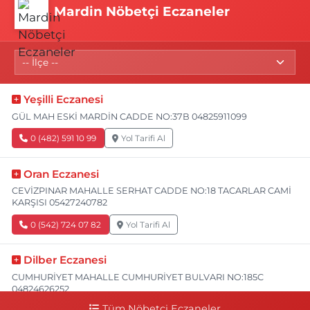
Mardin Nöbetçi Eczaneler
Yeşilli Eczanesi
GÜL MAH ESKİ MARDİN CADDE NO:37B 04825911099
0 (482) 591 10 99
Yol Tarifi Al
Oran Eczanesi
CEVİZPINAR MAHALLE SERHAT CADDE NO:18 TACARLAR CAMİ
KARŞISI 05427240782
0 (542) 724 07 82
Yol Tarifi Al
Dilber Eczanesi
CUMHURİYET MAHALLE CUMHURİYET BULVARI NO:185C
04824626252
Tüm Nöbetçi Eczaneler