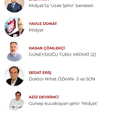
Midyat’ta ‘Uzak Şehir’ bereketi
YAVUZ DONAT
Midyat
HASAN ÇÖMLEKÇİ
GÜNEYDOĞU TURU: MİDYAT (2)
SEDAT ERİŞ
Doktor Nihat ÖZKAN- 5 ve SON
AZIZ DEVRIMCI
Güneşi kucaklayan şehir ‘Midyat’