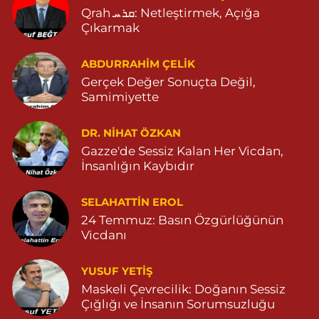
Qrah ܩܪܚ: Netleştirmek, Açığa
Tema Eczanesi
Çıkarmak
ATATÜRK MAHALLESİ NUSAYBİN CADDE NO:1 E NUSAYBİN CD.
ÖZEL İPEKYOLU HASTANESİ YANI 04823122920
ABDURRAHIM ÇELİK
0 (482) 312 29 20
Yol Tarifi Al
Gerçek Değer Sonuçta Değil,
Samimiyette
Menal Eczanesi
SELAHADDİN EYYUBİ MAHALLE LOZAN CADDE NO:7 B
DR. NIHAT ÖZKAN
04824151501
Gazze'de Sessiz Kalan Her Vicdan,
0 (482) 415 15 01
Yol Tarifi Al
İnsanlığın Kaybıdır
Demhat Eczanesi
SELAHATTIN EROL
POYRAZ MAHALLE MARDİN-DİYARBAKIR CADDE NO:94B
24 Temmuz: Basın Özgürlüğünün
04825112785
Vicdanı
0 (482) 511 27 85
Yol Tarifi Al
YUSUF YETİŞ
Ömerli Eczanesi
Maskeli Çevrecilik: Doğanın Sessiz
Çığlığı ve İnsanın Sorumsuzluğu
YENİ MAHALLE HASTANE CADDESİ 3086 SOKAK NO:7 2
04825413333