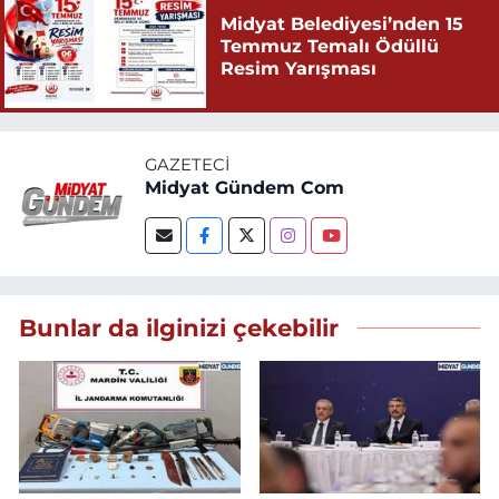
Midyat Belediyesi’nden 15
Temmuz Temalı Ödüllü
Resim Yarışması
GAZETECI
Midyat Gündem Com
Bunlar da ilginizi çekebilir