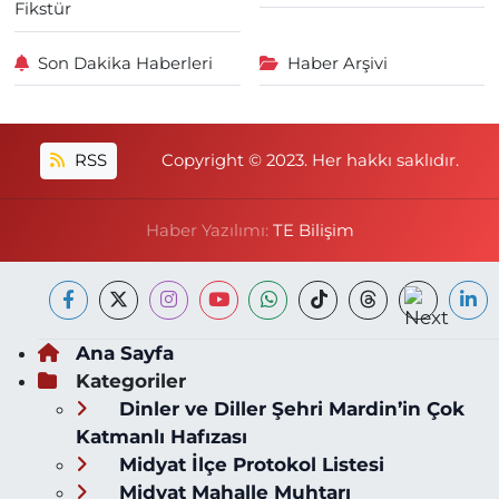
Fikstür
Son Dakika Haberleri
Haber Arşivi
RSS
Copyright © 2023. Her hakkı saklıdır.
Haber Yazılımı:
TE Bilişim
Ana Sayfa
Kategoriler
Dinler ve Diller Şehri Mardin’in Çok
Katmanlı Hafızası
Midyat İlçe Protokol Listesi
Midyat Mahalle Muhtarı