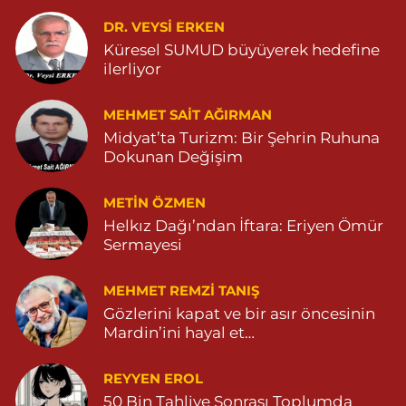
0 (482) 541 33 33
Yol Tarifi Al
DR. VEYSI ERKEN
Küresel SUMUD büyüyerek hedefine
ilerliyor
Büşra Eczanesi
BAHÇEBAŞI MAHALLESİ 1 MAYIS BULVARI NO:21 BAHÇEBAŞI
SAĞLIK OCAĞI YANI 04823812379
MEHMET SAIT AĞIRMAN
Midyat’ta Turizm: Bir Şehrin Ruhuna
0 (482) 381 23 79
Yol Tarifi Al
Dokunan Değişim
Yavuz Eczanesi
METIN ÖZMEN
MARDİN CADDE NO:20A 04825712234
Helkız Dağı’ndan İftara: Eriyen Ömür
0 (482) 571 22 34
Yol Tarifi Al
Sermayesi
MEHMET REMZI TANIŞ
Gözlerini kapat ve bir asır öncesinin
Mardin’ini hayal et…
REYYEN EROL
50 Bin Tahliye Sonrası Toplumda