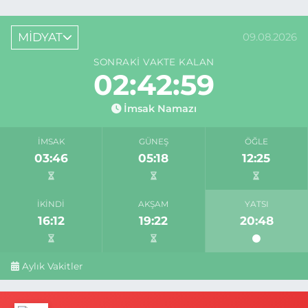
MİDYAT
09.08.2026
SONRAKI VAKTE KALAN
02:42:59
İmsak Namazı
İMSAK
GÜNEŞ
ÖĞLE
03:46
05:18
12:25
İKINDI
AKŞAM
YATSI
16:12
19:22
20:48
Aylık Vakitler