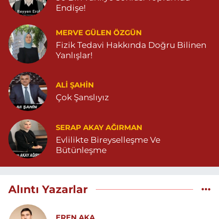
Endişe!
MERVE GÜLEN ÖZGÜN
Fizik Tedavi Hakkında Doğru Bilinen
Yanlışlar!
ALI ŞAHİN
Çok Şanslıyız
SERAP AKAY AĞIRMAN
Evlilikte Bireyselleşme Ve
Bütünleşme
Alıntı Yazarlar
EREN AKA