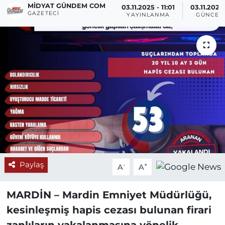
MIDYAT GÜNDEM COM
03.11.2025 - 11:01
03.11.2025 
GAZETECI
YAYINLANMA
GÜNCEL
Paylaş
-
+
A
A
MARDİN –
Mardin Emniyet Müdürlüğü,
kesinleşmiş hapis cezası bulunan firari