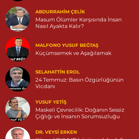
Hayat Eczanesi
ABDURRAHIM ÇELİK
GÜNDOĞAN MAHALLESİ STAD CADDESİ NO:36 A 05380544155
Masum Ölümler Karşısında İnsan
0 (538) 054 41 55
Yol Tarifi Al
Nasıl Ayakta Kalır?
Huzur Eczanesi
MALFONO YUSUF BEĞTAŞ
GÜL MAHALLESİ VATAN CADDE NO:4A 04825912517
Küçümsemek ve Aşağılamak
0 (482) 591 25 17
Yol Tarifi Al
Dara Eczanesi
SELAHATTIN EROL
24 Temmuz: Basın Özgürlüğünün
NUR MAHALLESİ VALİ OZAN CADDESİ DIŞ KAPI NO:122G
DEVLET HASTANESİ KARŞISI (DİYARBAKIR YOLU CEPHESİ)
Vicdanı
04822125304
0 (482) 212 53 04
Yol Tarifi Al
YUSUF YETİŞ
Maskeli Çevrecilik: Doğanın Sessiz
Özdemir Eczanesi
Çığlığı ve İnsanın Sorumsuzluğu
YENİ MAHALLE 3086 SOKAK NO:4 3 04825413121
DR. VEYSI ERKEN
0 (482) 541 31 21
Yol Tarifi Al