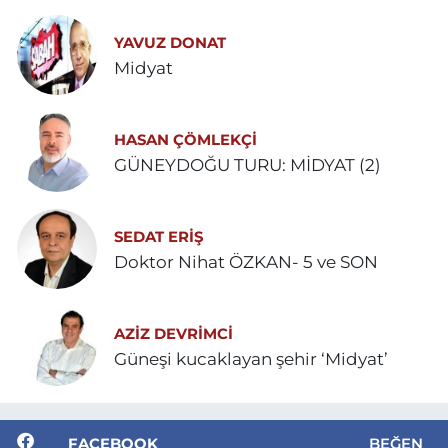
YAVUZ DONAT
Midyat
HASAN ÇÖMLEKÇİ
GÜNEYDOĞU TURU: MİDYAT (2)
SEDAT ERİŞ
Doktor Nihat ÖZKAN- 5 ve SON
AZIZ DEVRIMCI
Güneşi kucaklayan şehir ‘Midyat’
FACEBOOK
BEĞEN