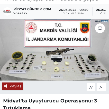
MIDYAT GÜNDEM COM
26.03.2025 - 09:20
26.03.2
GAZETECI
YAYINLANMA
GÜNC
Paylaş
-
+
A
A
Midyat'ta Uyuşturucu Operasyonu: 3
Tutuklama