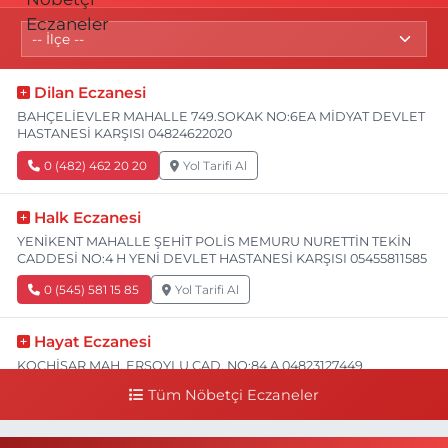
Dilan Eczanesi
BAHÇELİEVLER MAHALLE 749.SOKAK NO:6EA MİDYAT DEVLET
HASTANESİ KARŞISI 04824622020
0 (482) 462 20 20
Yol Tarifi Al
Halk Eczanesi
YENİKENT MAHALLE ŞEHİT POLİS MEMURU NURETTİN TEKİN
CADDESİ NO:4 H YENİ DEVLET HASTANESİ KARŞISI 05455811585
0 (545) 581 15 85
Yol Tarifi Al
Hayat Eczanesi
KOÇHİSAR MAH. ERSOYLU CAD. NO:84 A 04823127449
Tüm Nöbetçi Eczaneler
0 (482) 312 74 49
Yol Tarifi Al