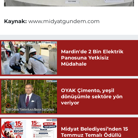
Kaynak:
www.midyatgundem.com
Mardin'de 2 Bin Elektrik
Panosuna Yetkisiz
Müdahale
OYAK Çimento, yeşil
dönüşümle sektöre yön
veriyor
Midyat Belediyesi’nden 15
Temmuz Temalı Ödüllü