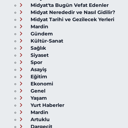
Midyat'ta Bugün Vefat Edenler
Midyat Nerededir ve Nasıl Gidilir?
Midyat Tarihi ve Gezilecek Yerleri
Mardin
Gündem
Kültür-Sanat
Sağlık
Siyaset
Spor
Asayiş
Eğitim
Ekonomi
Genel
Yaşam
Yurt Haberler
Mardin
Artuklu
Dargeçit