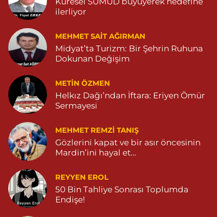
Küresel SUMUD büyüyerek hedefine
ilerliyor
MEHMET SAIT AĞIRMAN
Midyat’ta Turizm: Bir Şehrin Ruhuna
Dokunan Değişim
METIN ÖZMEN
Helkız Dağı’ndan İftara: Eriyen Ömür
Sermayesi
MEHMET REMZI TANIŞ
Gözlerini kapat ve bir asır öncesinin
Mardin’ini hayal et…
REYYEN EROL
50 Bin Tahliye Sonrası Toplumda
Endişe!