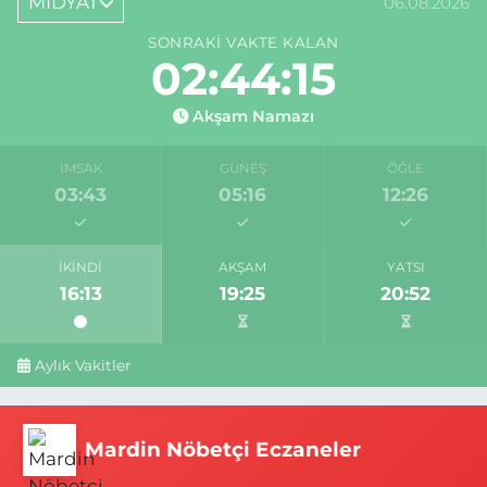
MİDYAT
06.08.2026
SONRAKI VAKTE KALAN
02:44:15
Akşam Namazı
İMSAK
GÜNEŞ
ÖĞLE
03:43
05:16
12:26
İKINDI
AKŞAM
YATSI
16:13
19:25
20:52
Aylık Vakitler
Mardin Nöbetçi Eczaneler