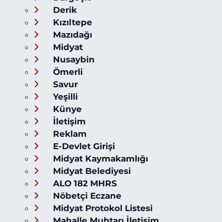
Derik
Kızıltepe
Mazıdağı
Midyat
Nusaybin
Ömerli
Savur
Yeşilli
Künye
İletişim
Reklam
E-Devlet Girişi
Midyat Kaymakamlığı
Midyat Belediyesi
ALO 182 MHRS
Nöbetçi Eczane
Midyat Protokol Listesi
Mahalle Muhtarı İletişim