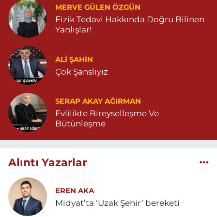
MERVE GÜLEN ÖZGÜN
Fizik Tedavi Hakkında Doğru Bilinen
Yanlışlar!
ALI ŞAHİN
Çok Şanslıyız
SERAP AKAY AĞIRMAN
Evlilikte Bireyselleşme Ve
Bütünleşme
Alıntı Yazarlar
EREN AKA
Midyat’ta ‘Uzak Şehir’ bereketi