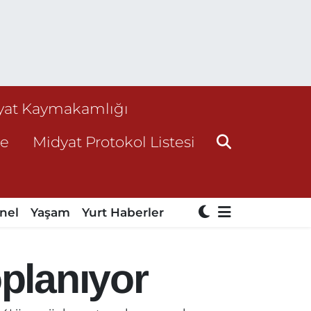
yat Kaymakamlığı
ne
Midyat Protokol Listesi
nel
Yaşam
Yurt Haberler
oplanıyor