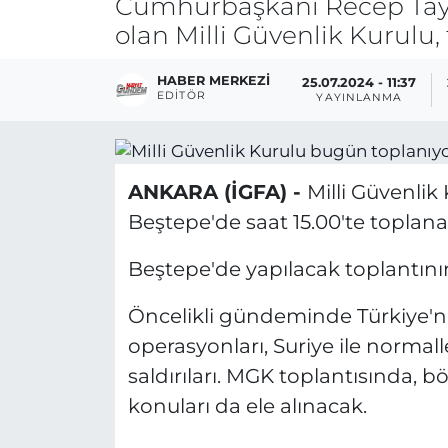
Cumhurbaşkanı Recep Tayyi
olan Milli Güvenlik Kurulu,
HABER MERKEZI
25.07.2024 - 11:37
EDITÖR
YAYINLANMA
ANKARA (İGFA) -
Milli Güvenlik
Beştepe'de saat 15.00'te toplan
Beştepe'de yapılacak toplantının
Öncelikli gündeminde Türkiye'ni
operasyonları, Suriye ile normalle
saldırıları. MGK toplantısında, b
konuları da ele alınacak.