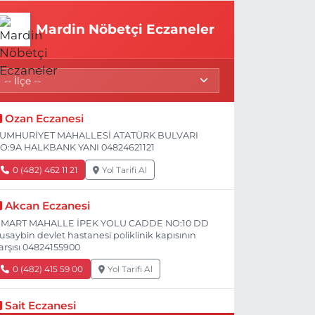
Mardin Nöbetçi Eczaneler
Ozan Eczanesi
UMHURİYET MAHALLESİ ATATÜRK BULVARI
O:9A HALKBANK YANI 04824621121
0 (482) 462 11 21
Yol Tarifi Al
Akcan Eczanesi
 MART MAHALLE İPEK YOLU CADDE NO:10 DD
usaybin devlet hastanesi poliklinik kapısının
arşısı 04824155900
0 (482) 415 59 00
Yol Tarifi Al
Sait Eczanesi