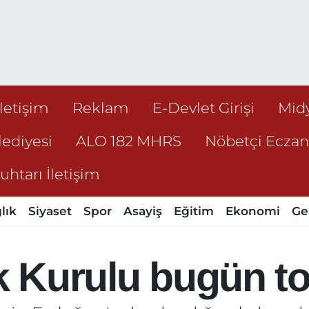
İletişim
Reklam
E-Devlet Girişi
Mid
ediyesi
ALO 182 MHRS
Nöbetçi Ecza
htarı İletişim
lık
Siyaset
Spor
Asayiş
Eğitim
Ekonomi
Ge
ik Kurulu bugün t