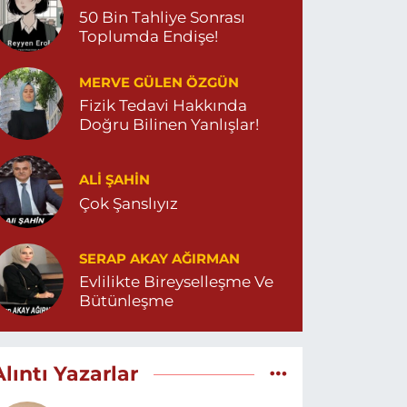
50 Bin Tahliye Sonrası
Toplumda Endişe!
MERVE GÜLEN ÖZGÜN
Fizik Tedavi Hakkında
Doğru Bilinen Yanlışlar!
ALI ŞAHİN
Çok Şanslıyız
SERAP AKAY AĞIRMAN
Evlilikte Bireyselleşme Ve
Bütünleşme
Alıntı Yazarlar