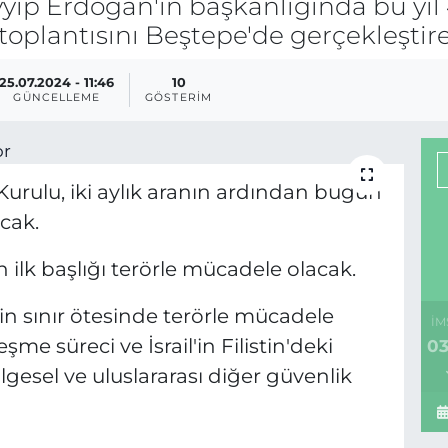
p Erdoğan'ın başkanlığında bu yıl 
 toplantısını Beştepe'de gerçekleştir
25.07.2024 - 11:46
10
GÜNCELLEME
GÖSTERIM
 Kurulu, iki aylık aranın ardından bugün
acak.
 ilk başlığı terörle mücadele olacak.
n sınır ötesinde terörle mücadele
İM
şme süreci ve İsrail'in Filistin'deki
03
ölgesel ve uluslararası diğer güvenlik