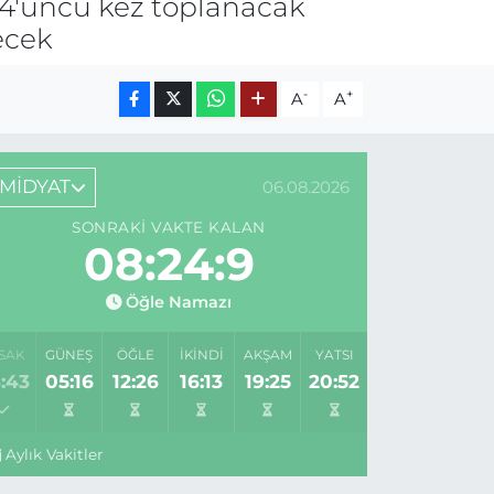
4'üncü kez toplanacak
ecek
-
+
A
A
MİDYAT
06.08.2026
SONRAKI VAKTE KALAN
08:24:9
Öğle Namazı
SAK
GÜNEŞ
ÖĞLE
İKINDI
AKŞAM
YATSI
:43
05:16
12:26
16:13
19:25
20:52
Aylık Vakitler