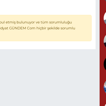
bul etmiş bulunuyor ve tüm sorumluluğu
P
Midyat GÜNDEM Com hiçbir şekilde sorumlu
B
B
N