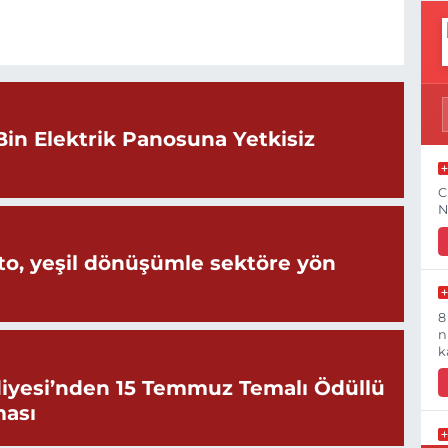
Bin Elektrik Panosuna Yetkisiz
C
N
o, yeşil dönüşümle sektöre yön
8
n
k
iyesi’nden 15 Temmuz Temalı Ödüllü
ması