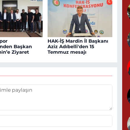
K
N
0
por
HAK-İŞ Mardin İl Başkanı
inden Başkan
Aziz Adıbelli'den 15
in’e Ziyaret
Temmuz mesajı
B
A
S
0
Y
N