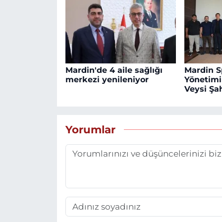
Mardin'de 4 aile sağlığı
Mardin S
merkezi yenileniyor
Yönetim
Veysi Şah
Yorumlar