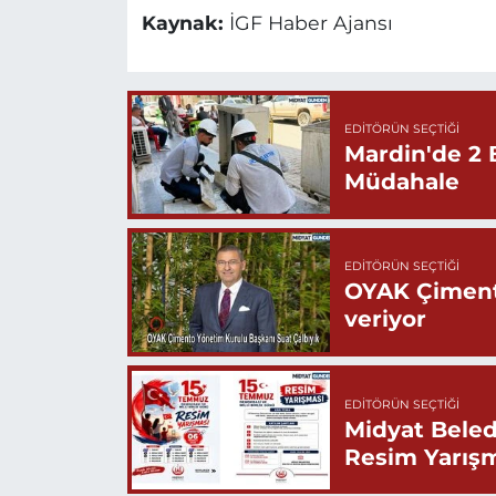
Kaynak:
İGF Haber Ajansı
EDITÖRÜN SEÇTIĞI
Mardin'de 2 
Müdahale
EDITÖRÜN SEÇTIĞI
OYAK Çiment
veriyor
EDITÖRÜN SEÇTIĞI
Midyat Beled
Resim Yarış