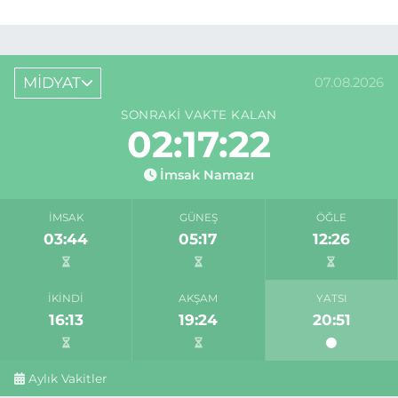
MİDYAT
07.08.2026
SONRAKI VAKTE KALAN
02:17:22
İmsak Namazı
İMSAK
GÜNEŞ
ÖĞLE
03:44
05:17
12:26
İKINDI
AKŞAM
YATSI
16:13
19:24
20:51
Aylık Vakitler