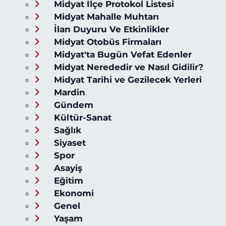
Midyat İlçe Protokol Listesi
Midyat Mahalle Muhtarı
İlan Duyuru Ve Etkinlikler
Midyat Otobüs Firmaları
Midyat'ta Bugün Vefat Edenler
Midyat Nerededir ve Nasıl Gidilir?
Midyat Tarihi ve Gezilecek Yerleri
Mardin
Gündem
Kültür-Sanat
Sağlık
Siyaset
Spor
Asayiş
Eğitim
Ekonomi
Genel
Yaşam