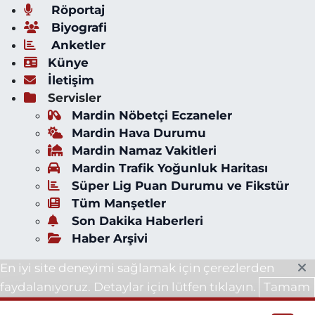
Röportaj
Biyografi
Anketler
Künye
İletişim
Servisler
Mardin Nöbetçi Eczaneler
Mardin Hava Durumu
Mardin Namaz Vakitleri
Mardin Trafik Yoğunluk Haritası
Süper Lig Puan Durumu ve Fikstür
Tüm Manşetler
Son Dakika Haberleri
Haber Arşivi
En iyi site deneyimi sağlamak için çerezlerden
faydalanıyoruz. Detaylar için lütfen tıklayın.
Tamam