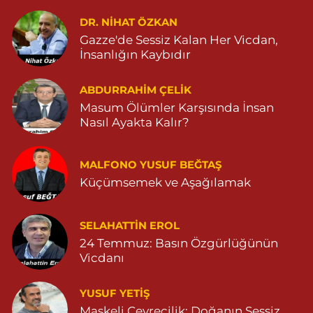
KAPLAN MAH. MARDİN CAD. NO:21 A 04825030197
DR. NIHAT ÖZKAN
Gazze'de Sessiz Kalan Her Vicdan,
0 (482) 503 01 97
Yol Tarifi Al
İnsanlığın Kaybıdır
Hayat Eczanesi
ABDURRAHIM ÇELİK
GÜNDOĞAN MAHALLESİ STAD CADDESİ NO:36 A 05380544155
Masum Ölümler Karşısında İnsan
0 (538) 054 41 55
Yol Tarifi Al
Nasıl Ayakta Kalır?
Huzur Eczanesi
MALFONO YUSUF BEĞTAŞ
GÜL MAHALLESİ VATAN CADDE NO:4A 04825912517
Küçümsemek ve Aşağılamak
0 (482) 591 25 17
Yol Tarifi Al
Dara Eczanesi
SELAHATTIN EROL
24 Temmuz: Basın Özgürlüğünün
NUR MAHALLESİ VALİ OZAN CADDESİ DIŞ KAPI NO:122G
DEVLET HASTANESİ KARŞISI (DİYARBAKIR YOLU CEPHESİ)
Vicdanı
04822125304
0 (482) 212 53 04
Yol Tarifi Al
YUSUF YETİŞ
Maskeli Çevrecilik: Doğanın Sessiz