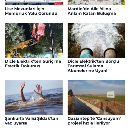
Lise Mezunları İçin
Mardin’de Aile Yılına
Memurluk Yolu Göründü
Anlam Katan Buluşma
Dicle Elektrik’ten Suriçi’ne
Dicle Elektrik’ten Borçlu
Estetik Dokunuş
Tarımsal Sulama
Abonelerine Uyarı!
Şanlıurfa Valisi Şıldak'tan
Gaziantep'te 'Cansuyum'
yaz uyarısı
projesi hızla ilerliyor