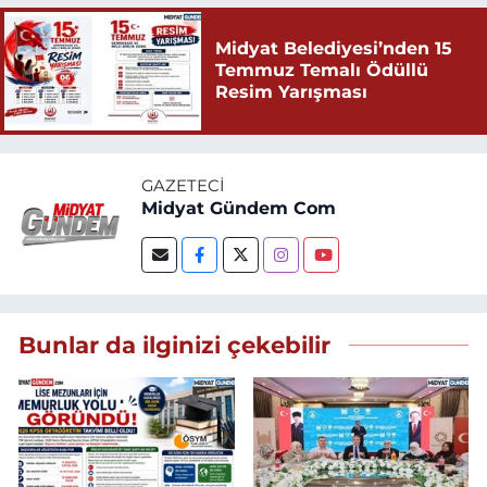
Midyat Belediyesi’nden 15
Temmuz Temalı Ödüllü
Resim Yarışması
GAZETECI
Midyat Gündem Com
Bunlar da ilginizi çekebilir