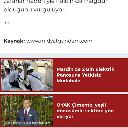
zararlar nedeniyle halkın da mağdur
olduğunu vurguluyor.
++
Kaynak:
www.midyatgundem.com
Mardin'de 2 Bin Elektrik
Panosuna Yetkisiz
Müdahale
OYAK Çimento, yeşil
dönüşümle sektöre yön
veriyor