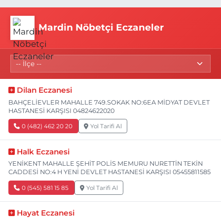
Mardin Nöbetçi Eczaneler
Dilan Eczanesi
BAHÇELİEVLER MAHALLE 749.SOKAK NO:6EA MİDYAT DEVLET
HASTANESİ KARŞISI 04824622020
0 (482) 462 20 20
Yol Tarifi Al
Halk Eczanesi
YENİKENT MAHALLE ŞEHİT POLİS MEMURU NURETTİN TEKİN
CADDESİ NO:4 H YENİ DEVLET HASTANESİ KARŞISI 05455811585
0 (545) 581 15 85
Yol Tarifi Al
Hayat Eczanesi