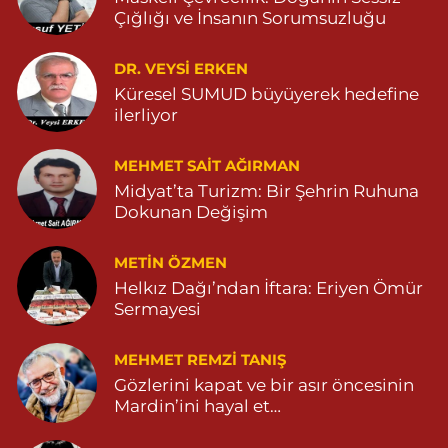
Özdemir Eczanesi
Çığlığı ve İnsanın Sorumsuzluğu
YENİ MAHALLE 3086 SOKAK NO:4 3 04825413121
DR. VEYSI ERKEN
0 (482) 541 31 21
Yol Tarifi Al
Küresel SUMUD büyüyerek hedefine
ilerliyor
MEHMET SAIT AĞIRMAN
Midyat’ta Turizm: Bir Şehrin Ruhuna
Dokunan Değişim
METIN ÖZMEN
Helkız Dağı’ndan İftara: Eriyen Ömür
Sermayesi
MEHMET REMZI TANIŞ
Gözlerini kapat ve bir asır öncesinin
Mardin’ini hayal et…