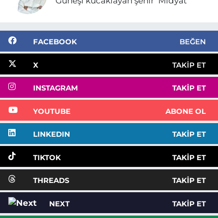
Güneşi kucaklayan şehir ‘Midyat’
FACEBOOK
BEĞEN
X
TAKIP ET
INSTAGRAM
TAKIP ET
YOUTUBE
ABONE OL
LINKEDIN
TAKIP ET
TIKTOK
TAKIP ET
THREADS
TAKIP ET
NEXT
TAKIP ET