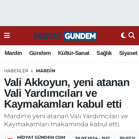
Mardin
Gündem
Kültür-Sanat
Sağlık
Siyaset
HABERLER
MARDIN
Vali Akkoyun, yeni atanan
Vali Yardımcıları ve
Kaymakamları kabul etti
Mardin'e yeni atanan Vali Yardımcıları ve
Kaymakamları makamında kabul etti.
MIDYAT GÜNDEM COM
30.07.2024 - 11:12
30.07.202