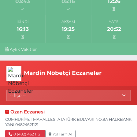
03:43
05:16
12:26
İKINDI
AKŞAM
YATSI
16:13
19:25
20:52
Aylık Vakitler
Mardin Nöbetçi Eczaneler
Ozan Eczanesi
CUMHURİYET MAHALLESİ ATATÜRK BULVARI NO:9A HALKBANK
YANI 04824621121
0 (482) 462 11 21
Yol Tarifi Al