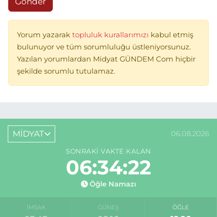
Gönder
Yorum yazarak
topluluk kurallarımızı
kabul etmiş
bulunuyor ve tüm sorumluluğu üstleniyorsunuz.
Yazılan yorumlardan Midyat GÜNDEM Com hiçbir
şekilde sorumlu tutulamaz.
MİDYAT
06.08.2026
SONRAKI VAKTE KALAN
06:34:22
Öğle Namazı
İMSAK
GÜNEŞ
ÖĞLE