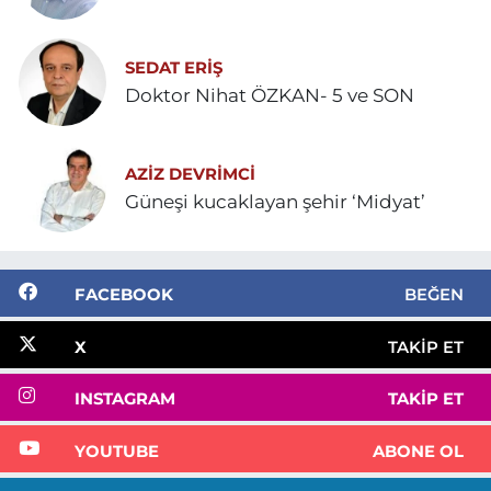
SEDAT ERİŞ
Doktor Nihat ÖZKAN- 5 ve SON
AZIZ DEVRIMCI
Güneşi kucaklayan şehir ‘Midyat’
FACEBOOK
BEĞEN
X
TAKIP ET
INSTAGRAM
TAKIP ET
YOUTUBE
ABONE OL