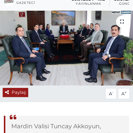
GAZETECI
YAYINLANMA
GÜNCE
Paylaş
-
+
A
A
Mardin Valisi Tuncay Akkoyun,