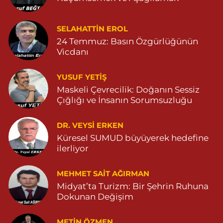
0 (546) 803 43 23
Yol Tarifi Al
SELAHATTIN EROL
Ömerli Eczanesi
24 Temmuz: Basın Özgürlüğünün
YENİ MAHALLE HASTANE CADDESİ 3086 SOKAK NO:7 2
Vicdanı
04825413333
0 (482) 541 33 33
Yol Tarifi Al
YUSUF YETİŞ
Maskeli Çevrecilik: Doğanın Sessiz
İpek Eczanesi
Çığlığı ve İnsanın Sorumsuzluğu
POYRAZ MAHALLESİ CAMİİ SOKAK NO:28B Başaran market
karşısı 04825111747
DR. VEYSI ERKEN
0 (482) 511 17 47
Yol Tarifi Al
Küresel SUMUD büyüyerek hedefine
ilerliyor
Çınarbaş Eczanesi
BAHÇEBAŞI MAHALLESİ HANSEHATUN CADDE NO:120 C
MEHMET SAIT AĞIRMAN
04825911015
Midyat’ta Turizm: Bir Şehrin Ruhuna
0 (482) 591 10 15
Yol Tarifi Al
Dokunan Değişim
METIN ÖZMEN