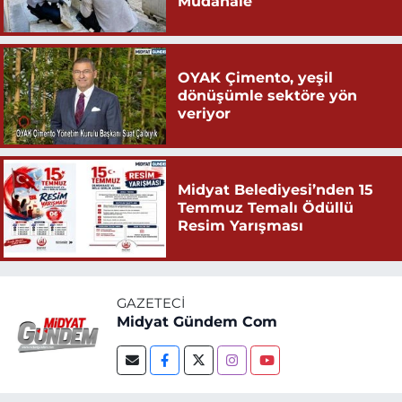
Müdahale
OYAK Çimento, yeşil
dönüşümle sektöre yön
veriyor
Midyat Belediyesi’nden 15
Temmuz Temalı Ödüllü
Resim Yarışması
GAZETECI
Midyat Gündem Com