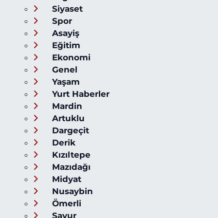
Siyaset
Spor
Asayiş
Eğitim
Ekonomi
Genel
Yaşam
Yurt Haberler
Mardin
Artuklu
Dargeçit
Derik
Kızıltepe
Mazıdağı
Midyat
Nusaybin
Ömerli
Savur