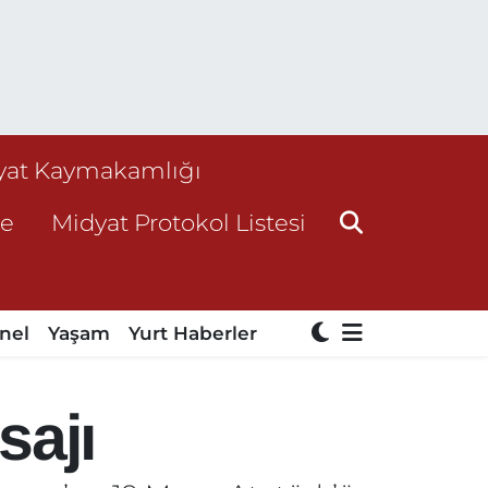
yat Kaymakamlığı
ne
Midyat Protokol Listesi
nel
Yaşam
Yurt Haberler
sajı