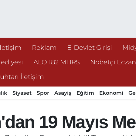
İletişim
Reklam
E-Devlet Girişi
Mid
ediyesi
ALO 182 MHRS
Nöbetçi Ecza
htarı İletişim
lık
Siyaset
Spor
Asayiş
Eğitim
Ekonomi
Ge
'dan 19 Mayıs Me