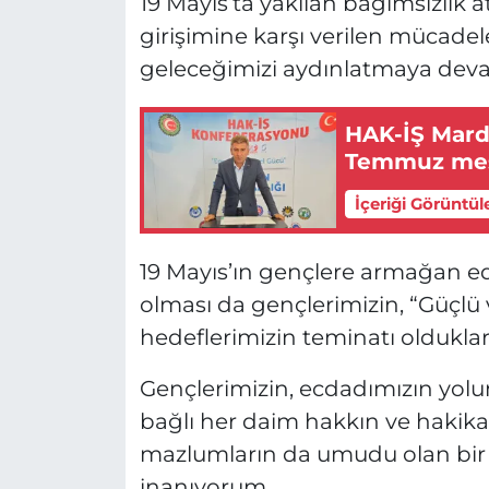
19 Mayıs’ta yakılan bağımsızlık 
girişimine karşı verilen mücadel
geleceğimizi aydınlatmaya deva
HAK-İŞ Mardi
Temmuz mes
İçeriği Görüntül
19 Mayıs’ın gençlere armağan edi
olması da gençlerimizin, “Güçlü
hedeflerimizin teminatı olduklar
Gençlerimizin, ecdadımızın yolu
bağlı her daim hakkın ve hakika
mazlumların da umudu olan bir n
inanıyorum.