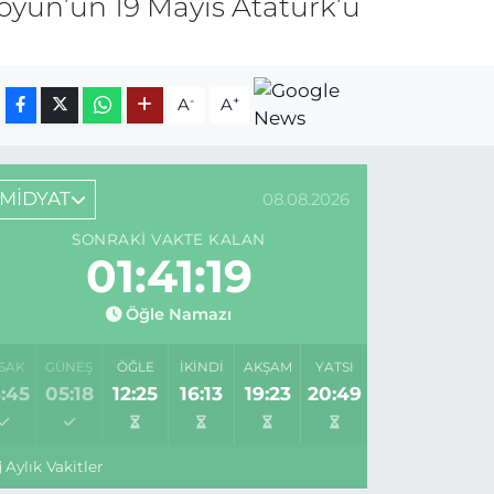
oyun’un 19 Mayıs Atatürk’ü
-
+
A
A
MİDYAT
08.08.2026
SONRAKI VAKTE KALAN
01:41:19
Öğle Namazı
SAK
GÜNEŞ
ÖĞLE
İKINDI
AKŞAM
YATSI
:45
05:18
12:25
16:13
19:23
20:49
Aylık Vakitler