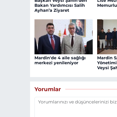
Başkan Veysi Şahin’den
Lise Mezu
Bakan Yardımcısı Salih
Memurlu
Ayhan’a Ziyaret
Mardin'de 4 aile sağlığı
Mardin S
merkezi yenileniyor
Yönetim
Veysi Şah
Yorumlar