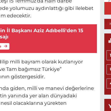
ateşi 15 Temmuz’da hain darbe
C
N
ede yolumuzu aydınlattığı gibi ilelebet
m edecektir.
n İl Başkanı Aziz Adıbelli'den 15
1
ajı
C
P
e
lip milli bayram olarak kutlanıyor
N
 ve Tam bağımsız Türkiye”
M
K
ının göstergesidir.
0
nda giden, milli ve manevi değerlerine
tin yanında yer alan dünyadaki
esil olacaklarına yürekten
T
(