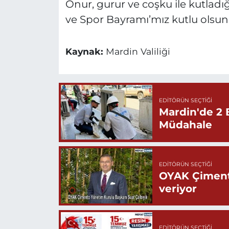
Onur, gurur ve coşku ile kutladı
ve Spor Bayramı’mız kutlu olsun."
Kaynak:
Mardin Valiliği
EDITÖRÜN SEÇTIĞI
Mardin'de 2 
Müdahale
EDITÖRÜN SEÇTIĞI
OYAK Çiment
veriyor
EDITÖRÜN SEÇTIĞI