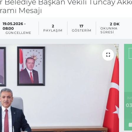
r Belediye Başkan Vekili Tuncay Akk
ramı Mesajı
19.05.2026 -
2 DK
2
17
08:00
OKUNMA
PAYLAŞIM
GÖSTERIM
SÜRESI
GÜNCELLEME
İM
03