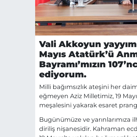
Vali Akkoyun yayyıml
Mayıs Atatürk’ü Anm
Bayramı’mızın 107’nc
ediyorum.
Milli bağımsızlık ateşini her dai
eğmeyen Aziz Milletimiz, 19 Mayıs
meşalesini yakarak esaret prang
Bugünümüze ve yarınlarımıza ilh
diriliş nişanesidir. Kahraman e