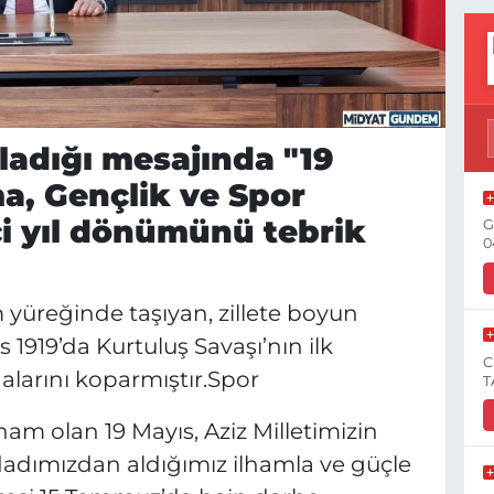
adığı mesajında "19
a, Gençlik ve Spor
i yıl dönümünü tebrik
G
0
m yüreğinde taşıyan, zillete boyun
 1919’da Kurtuluş Savaşı’nın ilk
C
alarını koparmıştır.Spor
T
am olan 19 Mayıs, Aziz Milletimizin
cdadımızdan aldığımız ilhamla ve güçle