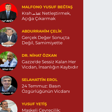
ARŞISI MEHMET SİNCAR PARKI YANI ZERGAN
MALFONO YUSUF BEĞTAŞ
İLE HEKİMLİĞİ KARŞISI 04823121313
Krah ܩܪܚ: Netleştirmek,
0 (482) 312 13 13
Yol Tarifi Al
Açığa Çıkarmak
Tema Eczanesi
ABDURRAHIM ÇELİK
TATÜRK MAHALLESİ NUSAYBİN CADDE NO:1 E
Gerçek Değer Sonuçta
USAYBİN CD. ÖZEL İPEKYOLU HASTANESİ YANI
Değil, Samimiyette
4823122920
0 (482) 312 29 20
Yol Tarifi Al
DR. NIHAT ÖZKAN
Gazze'de Sessiz Kalan Her
Menal Eczanesi
Vicdan, İnsanlığın Kaybıdır
ELAHADDİN EYYUBİ MAHALLE LOZAN CADDE
O:7 B 04824151501
SELAHATTIN EROL
0 (482) 415 15 01
Yol Tarifi Al
24 Temmuz: Basın
Özgürlüğünün Vicdanı
Demhat Eczanesi
OYRAZ MAHALLE MARDİN-DİYARBAKIR CADDE
YUSUF YETİŞ
O:94B 04825112785
Maskeli Çevrecilik: