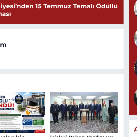
iyesi’nden 15 Temmuz Temalı Ödüllü
ması
om