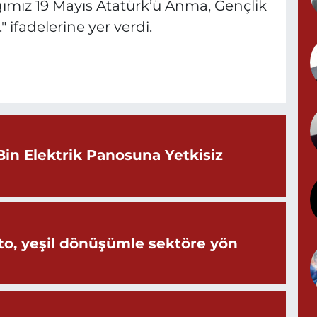
ğımız 19 Mayıs Atatürk’ü Anma, Gençlik
 ifadelerine yer verdi.
Y
N
B
Bin Elektrik Panosuna Yetkisiz
B
M
o, yeşil dönüşümle sektöre yön