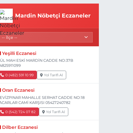
Mardin Nöbetçi Eczaneler
Yeşilli Eczanesi
ÜL MAH ESKİ MARDİN CADDE NO:37B
4825911099
0 (482) 591 10 99
Yol Tarifi Al
Oran Eczanesi
EVİZPINAR MAHALLE SERHAT CADDE NO:18
ACARLAR CAMİ KARŞISI 05427240782
0 (542) 724 07 82
Yol Tarifi Al
Dilber Eczanesi