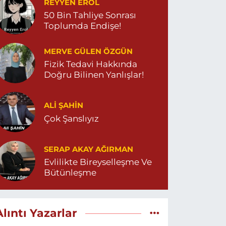
REYYEN EROL
50 Bin Tahliye Sonrası
Toplumda Endişe!
MERVE GÜLEN ÖZGÜN
Fizik Tedavi Hakkında
Doğru Bilinen Yanlışlar!
ALI ŞAHİN
Çok Şanslıyız
SERAP AKAY AĞIRMAN
Evlilikte Bireyselleşme Ve
Bütünleşme
Alıntı Yazarlar