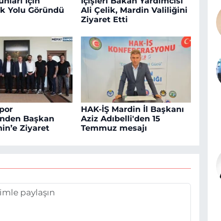
nları İçin
İçişleri Bakan Yardımcısı
k Yolu Göründü
Ali Çelik, Mardin Valiliğini
Ziyaret Etti
por
HAK-İŞ Mardin İl Başkanı
inden Başkan
Aziz Adıbelli'den 15
in’e Ziyaret
Temmuz mesajı