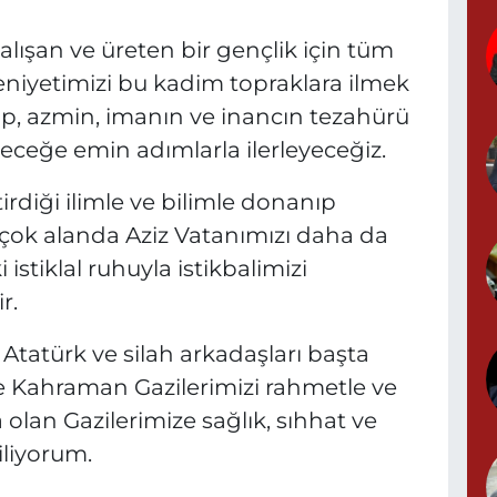
K
A
çalışan ve üreten bir gençlik için tüm
niyetimizi bu kadim topraklara ilmek
ip, azmin, imanın ve inancın tezahürü
leceğe emin adımlarla ilerleyeceğiz.
A
N
0
rdiği ilimle ve bilimle donanıp
rçok alanda Aziz Vatanımızı daha da
i istiklal ruhuyla istikbalimizi
r.
S
N
Atatürk ve silah arkadaşları başta
e Kahraman Gazilerimizi rahmetle ve
lan Gazilerimize sağlık, sıhhat ve
iliyorum.
P
N