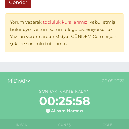
Gönder
Yorum yazarak
topluluk kurallarımızı
kabul etmiş
bulunuyor ve tüm sorumluluğu üstleniyorsunuz.
Yazılan yorumlardan Midyat GÜNDEM Com hiçbir
şekilde sorumlu tutulamaz.
MİDYAT
06.08.2026
SONRAKI VAKTE KALAN
00:25:58
Akşam Namazı
İMSAK
GÜNEŞ
ÖĞLE