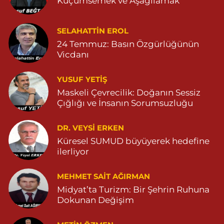
Küçümsemek ve Aşağılamak
0 (482) 591 25 17
Yol Tarifi Al
Dara Eczanesi
SELAHATTIN EROL
24 Temmuz: Basın Özgürlüğünün
NUR MAHALLESİ VALİ OZAN CADDESİ DIŞ KAPI NO:122G
DEVLET HASTANESİ KARŞISI (DİYARBAKIR YOLU CEPHESİ)
Vicdanı
04822125304
0 (482) 212 53 04
Yol Tarifi Al
YUSUF YETİŞ
Maskeli Çevrecilik: Doğanın Sessiz
Özdemir Eczanesi
Çığlığı ve İnsanın Sorumsuzluğu
YENİ MAHALLE 3086 SOKAK NO:4 3 04825413121
DR. VEYSI ERKEN
0 (482) 541 31 21
Yol Tarifi Al
Küresel SUMUD büyüyerek hedefine
ilerliyor
MEHMET SAIT AĞIRMAN
Midyat’ta Turizm: Bir Şehrin Ruhuna
Dokunan Değişim