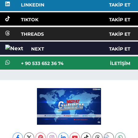
LINKEDIN
TAKIP ET
TIKTOK
TAKIP ET
THREADS
TAKIP ET
NEXT
TAKIP ET
+ 90 533 652 36 74
İLETIŞIM