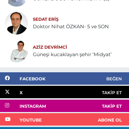
SEDAT ERİŞ
Doktor Nihat ÖZKAN- 5 ve SON
AZIZ DEVRIMCI
Güneşi kucaklayan şehir ‘Midyat’
FACEBOOK
BEĞEN
X
TAKIP ET
INSTAGRAM
TAKIP ET
YOUTUBE
ABONE OL