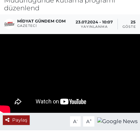
düzenlend
MIDYAT GÜNDEM COM
23.07.2024 - 10:07
25
GAZETECI
YAYINLANMA
GÖSTER
Paylaş
-
+
A
A