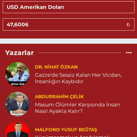
0 (530) 326 46 12
Yol Tarifi Al
Gündüz Eczanesi
₺
BAHÇEBAŞI MAHALLESİ SELAHADDİN EYYÜBİ CADDE NO:39 B
04823812323
0 (482) 381 23 23
Yol Tarifi Al
Yazarlar
Aksoy Eczanesi
KAPLAN MAH. MARDİN CAD. NO:21 A 04825030197
DR. NIHAT ÖZKAN
Gazze'de Sessiz Kalan Her Vicdan,
0 (482) 503 01 97
Yol Tarifi Al
İnsanlığın Kaybıdır
Hayat Eczanesi
ABDURRAHIM ÇELİK
GÜNDOĞAN MAHALLESİ STAD CADDESİ NO:36 A 05380544155
Masum Ölümler Karşısında İnsan
0 (538) 054 41 55
Yol Tarifi Al
Nasıl Ayakta Kalır?
Huzur Eczanesi
MALFONO YUSUF BEĞTAŞ
GÜL MAHALLESİ VATAN CADDE NO:4A 04825912517