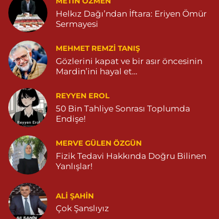
METIN ÖZMEN
Helkız Dağı’ndan İftara: Eriyen Ömür
Sermayesi
MEHMET REMZI TANIŞ
Gözlerini kapat ve bir asır öncesinin
Mardin’ini hayal et…
REYYEN EROL
50 Bin Tahliye Sonrası Toplumda
Endişe!
MERVE GÜLEN ÖZGÜN
Fizik Tedavi Hakkında Doğru Bilinen
Yanlışlar!
ALI ŞAHİN
Çok Şanslıyız