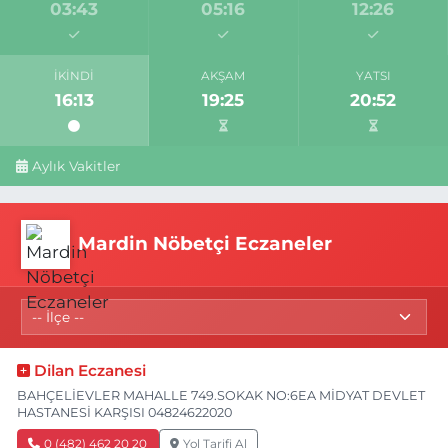
03:43
05:16
12:26
İKINDI
AKŞAM
YATSI
16:13
19:25
20:52
Aylık Vakitler
Mardin Nöbetçi Eczaneler
Dilan Eczanesi
BAHÇELİEVLER MAHALLE 749.SOKAK NO:6EA MİDYAT DEVLET
HASTANESİ KARŞISI 04824622020
0 (482) 462 20 20
Yol Tarifi Al