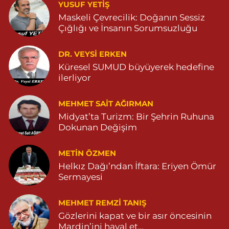
Enes Eczanesi
YUSUF YETİŞ
Mor Yakup Mahallesi, Cumhuriyet Caddesi No:4 A Nusaybin
Maskeli Çevrecilik: Doğanın Sessiz
Mardin
Çığlığı ve İnsanın Sorumsuzluğu
0 (482) 415 05 05
Yol Tarifi Al
DR. VEYSI ERKEN
Seyhan Eczanesi
Küresel SUMUD büyüyerek hedefine
ilerliyor
Poyraz Mahallesi, Mevlana Caddesi No:4 B Mazıdağı Mardin
0 (482) 511 13 49
Yol Tarifi Al
MEHMET SAIT AĞIRMAN
Midyat’ta Turizm: Bir Şehrin Ruhuna
Hasan Eczanesi
Dokunan Değişim
Kale Mahallesi, Amed-5 Sokak No:2 C Derik Mardin
0 (530) 326 46 12
Yol Tarifi Al
METIN ÖZMEN
Helkız Dağı’ndan İftara: Eriyen Ömür
Çetin Eczanesi
Sermayesi
8 Mart Mahallesi, Aram Sokak No:59 Nusaybin Mardin
MEHMET REMZI TANIŞ
0 (482) 415 11 88
Yol Tarifi Al
Gözlerini kapat ve bir asır öncesinin
Mardin’ini hayal et…