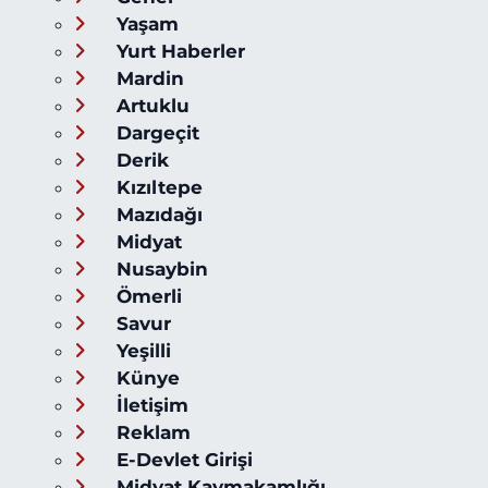
Yaşam
Yurt Haberler
Mardin
Artuklu
Dargeçit
Derik
Kızıltepe
Mazıdağı
Midyat
Nusaybin
Ömerli
Savur
Yeşilli
Künye
İletişim
Reklam
E-Devlet Girişi
Midyat Kaymakamlığı