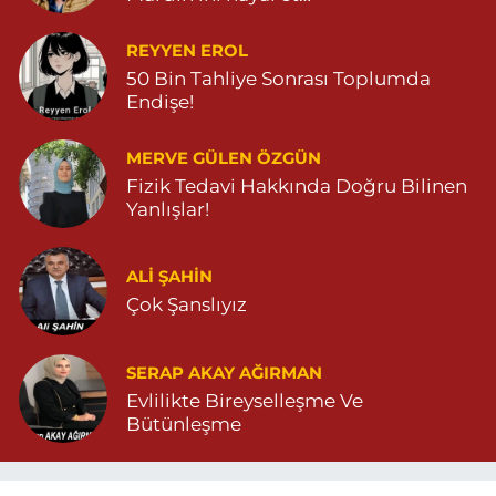
Gündüz Eczanesi
Bahçebaşı Mahallesi, Selahaddin Eyyübi Caddesi No:39 B
Dargeçit Mardin
REYYEN EROL
50 Bin Tahliye Sonrası Toplumda
0 (482) 381 23 23
Yol Tarifi Al
Endişe!
Aksoy Eczanesi
MERVE GÜLEN ÖZGÜN
Kaplan Mahallesi, Mardin Caddesi No:21 A Savur Mardin
Fizik Tedavi Hakkında Doğru Bilinen
0 (482) 503 01 97
Yol Tarifi Al
Yanlışlar!
Hayat Eczanesi
ALI ŞAHİN
Gündoğan Mahallesi, Stad Caddesi No:36 A Mazıdağı Mardin
Çok Şanslıyız
0 (538) 054 41 55
Yol Tarifi Al
SERAP AKAY AĞIRMAN
Atakan Eczanesi
Evlilikte Bireyselleşme Ve
Bahçebaşı Mahallesi, Selahattin Eyyubi Caddesi No:57 A
Bütünleşme
Dargeçit Mardin
0 (482) 381 23 63
Yol Tarifi Al