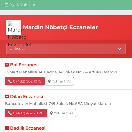
Aylık Vakitler
Mardin Nöbetçi Eczaneler
Bal Eczanesi
13 Mart Mahallesi, 46.Cadde, 14.Sokak No:2 A Artuklu Mardin
0 (482) 502 10 15
Yol Tarifi Al
Dilan Eczanesi
Bahçelievler Mahallesi, 749.Sokak No:6EA Midyat Mardin
0 (482) 462 20 20
Yol Tarifi Al
Badıllı Eczanesi