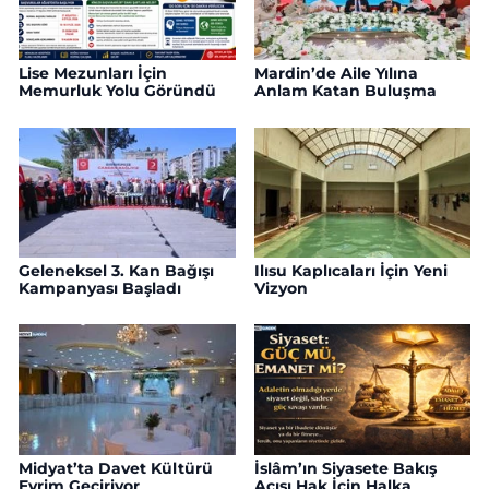
Lise Mezunları İçin
Mardin’de Aile Yılına
Memurluk Yolu Göründü
Anlam Katan Buluşma
Geleneksel 3. Kan Bağışı
Ilısu Kaplıcaları İçin Yeni
Kampanyası Başladı
Vizyon
Midyat’ta Davet Kültürü
İslâm’ın Siyasete Bakış
Evrim Geçiriyor
Açısı Hak İçin Halka