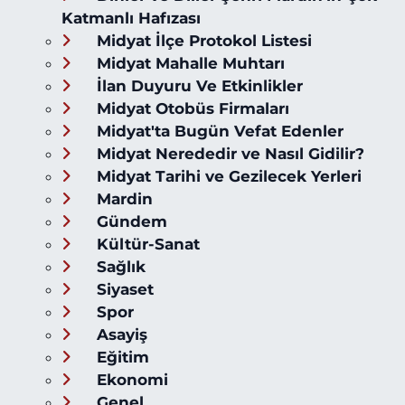
Katmanlı Hafızası
Midyat İlçe Protokol Listesi
Midyat Mahalle Muhtarı
İlan Duyuru Ve Etkinlikler
Midyat Otobüs Firmaları
Midyat'ta Bugün Vefat Edenler
Midyat Nerededir ve Nasıl Gidilir?
Midyat Tarihi ve Gezilecek Yerleri
Mardin
Gündem
Kültür-Sanat
Sağlık
Siyaset
Spor
Asayiş
Eğitim
Ekonomi
Genel