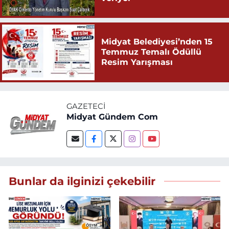
Midyat Belediyesi’nden 15
Temmuz Temalı Ödüllü
Resim Yarışması
GAZETECI
Midyat Gündem Com
Bunlar da ilginizi çekebilir