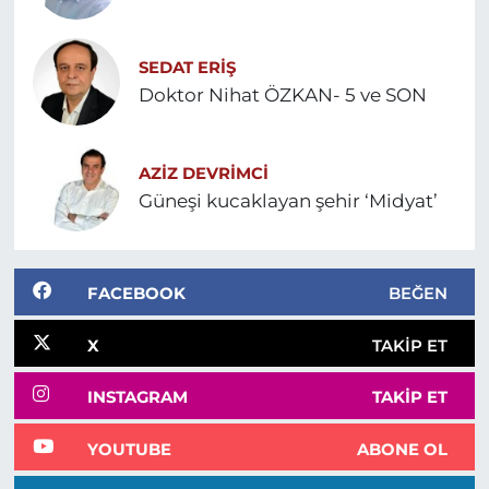
SEDAT ERİŞ
Doktor Nihat ÖZKAN- 5 ve SON
AZIZ DEVRIMCI
Güneşi kucaklayan şehir ‘Midyat’
FACEBOOK
BEĞEN
X
TAKIP ET
INSTAGRAM
TAKIP ET
YOUTUBE
ABONE OL