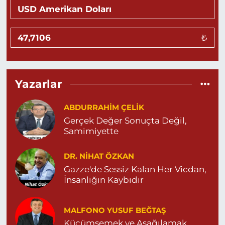
NUR MAHALLE 5. SOKAK NO:1 E MARDİN DEVLET
HASTANESİ YANI D.BAKIR YOLU ÜZERİ ŞEYHAN ET
LOKNATASI YANI İLÇE DOLMUŞ DURAĞI YANI 04825022247
₺
0 (482) 502 22 47
Yol Tarifi Al
Göktürk Eczanesi
ÖZEL CİHANPOL HASTANESİ YANI YENİKENT MAHALLESİ
Yazarlar
20. CADDE NO:4 B. ÖZEL CİHANPOL HASTANESİ YANI-
YENİKENT MAHALLESİ 04825026482
ABDURRAHIM ÇELİK
0 (482) 502 64 82
Yol Tarifi Al
Gerçek Değer Sonuçta Değil,
Samimiyette
Sevlim Eczanesi
YENİ MAHALLE 514 SOKAK NO:36 ÇEÇEN MEZARLIĞININ 300
METRE ARKASI YENİ MAHALLE ASM KARŞISI 04823130747
DR. NIHAT ÖZKAN
Gazze'de Sessiz Kalan Her Vicdan,
0 (482) 313 07 47
Yol Tarifi Al
İnsanlığın Kaybıdır
Sarohan Eczanesi
ZEYTNPINAR MAHALLESİ ROJ CADDESİ NO:30 A derik
MALFONO YUSUF BEĞTAŞ
devlet hastanesi karşısı 05425113484
Küçümsemek ve Aşağılamak