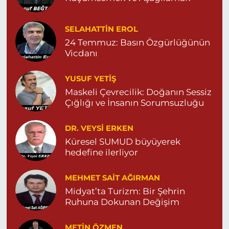
0 (542) 511 34 84
Yol Tarifi Al
SELAHATTIN EROL
Eymen Eczanesi
24 Temmuz: Basın Özgürlüğünün
POYRAZ MAHALLE MEVLANA SOKAK NO:5A 05343032144
Vicdanı
0 (534) 303 21 44
Yol Tarifi Al
YUSUF YETİŞ
Yeni Eczanesi
Maskeli Çevrecilik: Doğanın Sessiz
Çığlığı ve İnsanın Sorumsuzluğu
YENİ MAHALLE 3086 SOKAK NO:2 4 04825413156
0 (482) 541 31 56
Yol Tarifi Al
DR. VEYSI ERKEN
Küresel SUMUD büyüyerek
İlknur Eczanesi
hedefine ilerliyor
GÜL MAH. VATAN CAD. NO:2A 04825911091
0 (482) 591 10 91
Yol Tarifi Al
MEHMET SAIT AĞIRMAN
Midyat’ta Turizm: Bir Şehrin
Turan Eczanesi
Ruhuna Dokunan Değişim
TEPEBAŞI MAHALLE KISMETLİ CADDE NO:59D SAĞLIK
OCAĞI YANI 04823813670
METIN ÖZMEN