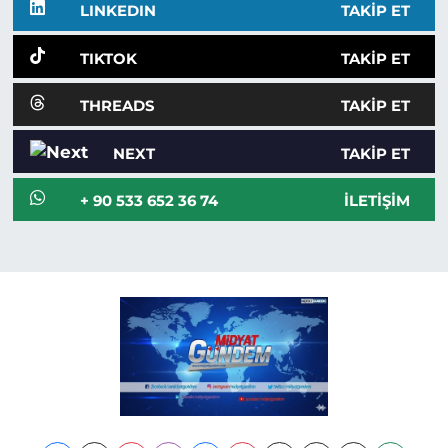
LINKEDIN
TAKIP ET
TIKTOK
TAKIP ET
THREADS
TAKIP ET
NEXT
TAKIP ET
+ 90 533 652 36 74
İLETIŞIM