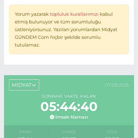
Yorum yazarak
topluluk kurallarımızı
kabul
etmiş bulunuyor ve tüm sorumluluğu
üstleniyorsunuz. Yazılan yorumlardan Midyat
GÜNDEM Com hiçbir şekilde sorumlu
tutulamaz.
MİDYAT
07.08.2026
SONRAKI VAKTE KALAN
05:44:40
İmsak Namazı
İMSAK
GÜNEŞ
ÖĞLE