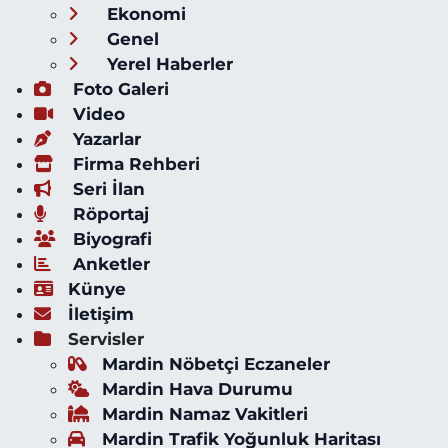
Ekonomi
Genel
Yerel Haberler
Foto Galeri
Video
Yazarlar
Firma Rehberi
Seri İlan
Röportaj
Biyografi
Anketler
Künye
İletişim
Servisler
Mardin Nöbetçi Eczaneler
Mardin Hava Durumu
Mardin Namaz Vakitleri
Mardin Trafik Yoğunluk Haritası