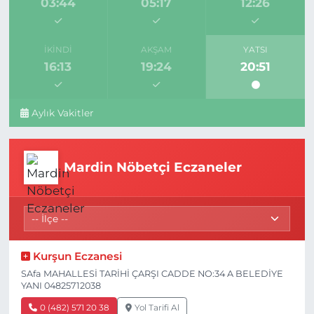
03:44
05:17
12:26
İKINDI
AKŞAM
YATSI
16:13
19:24
20:51
Aylık Vakitler
Mardin Nöbetçi Eczaneler
Kurşun Eczanesi
SAfa MAHALLESİ TARİHİ ÇARŞI CADDE NO:34 A BELEDİYE
YANI 04825712038
0 (482) 571 20 38
Yol Tarifi Al