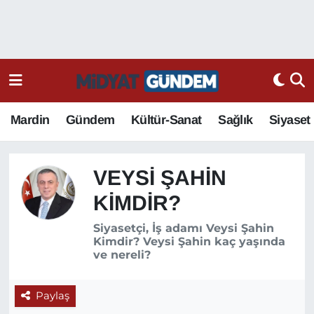
Mardin
Gündem
Kültür-Sanat
Sağlık
Siyaset
VEYSI ŞAHIN
KIMDIR?
Siyasetçi, İş adamı Veysi Şahin
Kimdir? Veysi Şahin kaç yaşında
ve nereli?
Paylaş