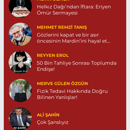
0 (482) 381 36 70
Yol Tarifi Al
Helkız Dağı’ndan İftara: Eriyen
Ömür Sermayesi
MEHMET REMZI TANIŞ
Gözlerini kapat ve bir asır
öncesinin Mardin’ini hayal et…
REYYEN EROL
50 Bin Tahliye Sonrası Toplumda
Endişe!
MERVE GÜLEN ÖZGÜN
Fizik Tedavi Hakkında Doğru
Bilinen Yanlışlar!
ALI ŞAHİN
Çok Şanslıyız