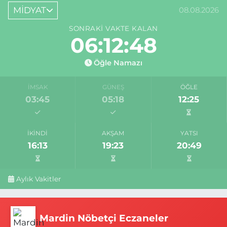
MİDYAT
08.08.2026
SONRAKI VAKTE KALAN
06:12:48
Öğle Namazı
İMSAK
GÜNEŞ
ÖĞLE
03:45
05:18
12:25
İKINDI
AKŞAM
YATSI
16:13
19:23
20:49
Aylık Vakitler
Mardin Nöbetçi Eczaneler