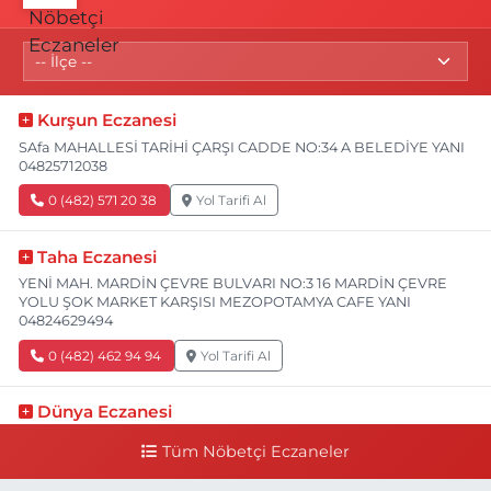
Kurşun Eczanesi
SAfa MAHALLESİ TARİHİ ÇARŞI CADDE NO:34 A BELEDİYE YANI
04825712038
0 (482) 571 20 38
Yol Tarifi Al
Taha Eczanesi
YENİ MAH. MARDİN ÇEVRE BULVARI NO:3 16 MARDİN ÇEVRE
YOLU ŞOK MARKET KARŞISI MEZOPOTAMYA CAFE YANI
04824629494
0 (482) 462 94 94
Yol Tarifi Al
Dünya Eczanesi
YENİ TURAN MAHALLE SAKARYA CADDE NO:82 B SAKARYA
Tüm Nöbetçi Eczaneler
CAD. (İŞBANKASI CAD) BİM MARKET YANI 04824158747