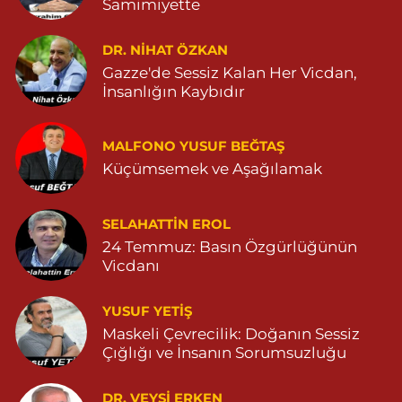
Samimiyette
Sarohan Eczanesi
ZEYTNPINAR MAHALLESİ ROJ CADDESİ NO:30 A derik devlet
hastanesi karşısı 05425113484
DR. NIHAT ÖZKAN
Gazze'de Sessiz Kalan Her Vicdan,
0 (542) 511 34 84
Yol Tarifi Al
İnsanlığın Kaybıdır
Eymen Eczanesi
POYRAZ MAHALLE MEVLANA SOKAK NO:5A 05343032144
MALFONO YUSUF BEĞTAŞ
Küçümsemek ve Aşağılamak
0 (534) 303 21 44
Yol Tarifi Al
Yeni Eczanesi
SELAHATTIN EROL
YENİ MAHALLE 3086 SOKAK NO:2 4 04825413156
24 Temmuz: Basın Özgürlüğünün
Vicdanı
0 (482) 541 31 56
Yol Tarifi Al
YUSUF YETİŞ
İlknur Eczanesi
Maskeli Çevrecilik: Doğanın Sessiz
GÜL MAH. VATAN CAD. NO:2A 04825911091
Çığlığı ve İnsanın Sorumsuzluğu
0 (482) 591 10 91
Yol Tarifi Al
DR. VEYSI ERKEN