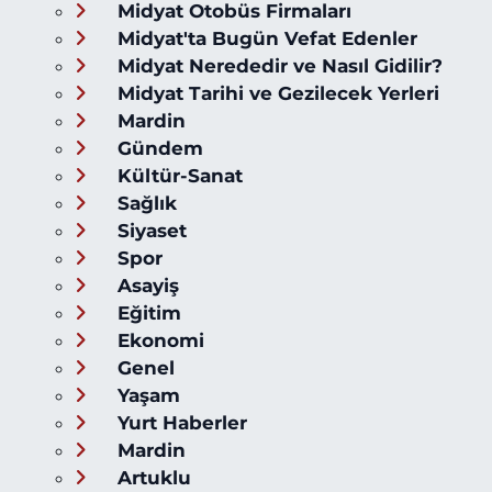
Midyat Otobüs Firmaları
Midyat'ta Bugün Vefat Edenler
Midyat Nerededir ve Nasıl Gidilir?
Midyat Tarihi ve Gezilecek Yerleri
Mardin
Gündem
Kültür-Sanat
Sağlık
Siyaset
Spor
Asayiş
Eğitim
Ekonomi
Genel
Yaşam
Yurt Haberler
Mardin
Artuklu