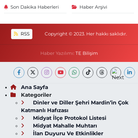
Son Dakika Haberleri
Haber Arşivi
RSS
Copyright © 2023. Her hakkı saklıdır.
Haber Yazılımı:
TE Bilişim
Ana Sayfa
Kategoriler
Dinler ve Diller Şehri Mardin’in Çok
Katmanlı Hafızası
Midyat İlçe Protokol Listesi
Midyat Mahalle Muhtarı
İlan Duyuru Ve Etkinlikler