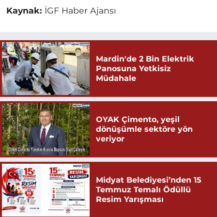
Kaynak:
İGF Haber Ajansı
Mardin'de 2 Bin Elektrik
Panosuna Yetkisiz
Müdahale
OYAK Çimento, yeşil
dönüşümle sektöre yön
veriyor
Midyat Belediyesi’nden 15
Temmuz Temalı Ödüllü
Resim Yarışması