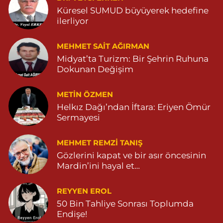
Turan Eczanesi
Küresel SUMUD büyüyerek hedefine
TEPEBAŞI MAHALLE KISMETLİ CADDE NO:59D SAĞLIK OCAĞI
ilerliyor
YANI 04823813670
0 (482) 381 36 70
Yol Tarifi Al
MEHMET SAIT AĞIRMAN
Midyat’ta Turizm: Bir Şehrin Ruhuna
Dokunan Değişim
METIN ÖZMEN
Helkız Dağı’ndan İftara: Eriyen Ömür
Sermayesi
MEHMET REMZI TANIŞ
Gözlerini kapat ve bir asır öncesinin
Mardin’ini hayal et…
REYYEN EROL
50 Bin Tahliye Sonrası Toplumda
Endişe!