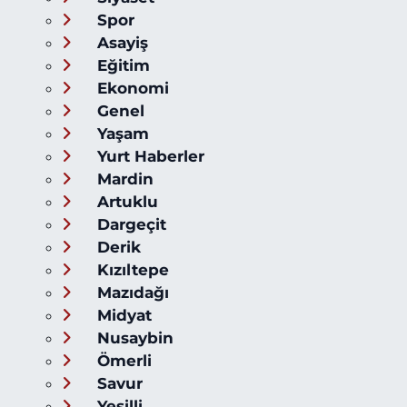
Spor
Asayiş
Eğitim
Ekonomi
Genel
Yaşam
Yurt Haberler
Mardin
Artuklu
Dargeçit
Derik
Kızıltepe
Mazıdağı
Midyat
Nusaybin
Ömerli
Savur
Yeşilli