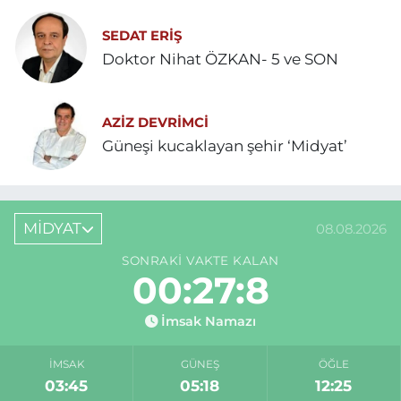
SEDAT ERİŞ
Doktor Nihat ÖZKAN- 5 ve SON
AZIZ DEVRIMCI
Güneşi kucaklayan şehir ‘Midyat’
MİDYAT
08.08.2026
SONRAKI VAKTE KALAN
00:27:8
İmsak Namazı
İMSAK
GÜNEŞ
ÖĞLE
03:45
05:18
12:25