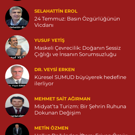
Yeni Eczanesi
SELAHATTIN EROL
YENİ MAHALLE 3086 SOKAK NO:2 4 04825413156
24 Temmuz: Basın Özgürlüğünün
Vicdanı
0 (482) 541 31 56
Yol Tarifi Al
YUSUF YETİŞ
İlknur Eczanesi
Maskeli Çevrecilik: Doğanın Sessiz
GÜL MAH. VATAN CAD. NO:2A 04825911091
Çığlığı ve İnsanın Sorumsuzluğu
0 (482) 591 10 91
Yol Tarifi Al
DR. VEYSI ERKEN
Turan Eczanesi
Küresel SUMUD büyüyerek hedefine
TEPEBAŞI MAHALLE KISMETLİ CADDE NO:59D SAĞLIK OCAĞI
ilerliyor
YANI 04823813670
0 (482) 381 36 70
Yol Tarifi Al
MEHMET SAIT AĞIRMAN
Midyat’ta Turizm: Bir Şehrin Ruhuna
Dokunan Değişim
METIN ÖZMEN