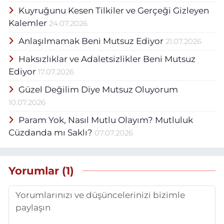
Kuyruğunu Kesen Tilkiler ve Gerçeği Gizleyen
sempozyum,fuar,seminer,zirve ve
konferanslara katıldı.Beşyüzden fazla
Kalemler
24.07.2026
seminer ve kursta Eğitim görevlisi,
Anlaşılmamak Beni Mutsuz Ediyor
21.07.2026
bakanlık bünyesinde yürütülen birçok
projede Yönetici olarak görev yaptı.
Haksızlıklar ve Adaletsizlikler Beni Mutsuz
Eğitimleri: 1994 Atatürk Üniversitesi
Ediyor
17.07.2026
Ziraat Mühendisi. 1997 Mersin
Üniversitesi Sınıf Öğretmenliği
Güzel Değilim Diye Mutsuz Oluyorum
Formasyonu. 1998 Yılında Orta Doğu
10.07.2026
Teknik Üniversitesi (ODTÜ) Bilgisayar ve
Param Yok, Nasıl Mutlu Olayım? Mutluluk
Öğretim Teknolojileri bölümünde
formatörlük. 2000 yılında Gazi
Cüzdanda mı Saklı?
07.07.2026
Üniversitesi Gazi Eğitim Fakültesinde
Eğitici formatörlük ve 2003 yılında da
BİTAV(Bilimsel ve Teknik Araştırmalar
Yorumlar (1)
Vakfı)’dan Eğitici Formatör Tekamül
eğitimlerini alarak Eğitici Bilgisayar
Formatör Öğretmeni oldu. 2006 Yılında
açılan Kariyer Basamakları Yükselme
sınavında başarılı olarak Uzman