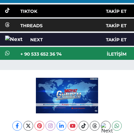
TIKTOK
TAKIP ET
THREADS
TAKIP ET
NEXT
TAKIP ET
+ 90 533 652 36 74
İLETIŞIM