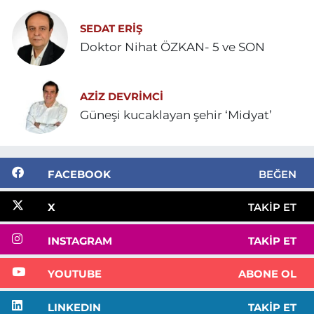
SEDAT ERİŞ
Doktor Nihat ÖZKAN- 5 ve SON
AZIZ DEVRIMCI
Güneşi kucaklayan şehir ‘Midyat’
FACEBOOK
BEĞEN
X
TAKIP ET
INSTAGRAM
TAKIP ET
YOUTUBE
ABONE OL
LINKEDIN
TAKIP ET