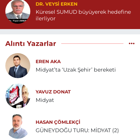
DR. VEYSI ERKEN
Küresel SUMUD büyüyerek hedefine
ilerliyor
Alıntı Yazarlar
EREN AKA
Midyat’ta ‘Uzak Şehir’ bereketi
YAVUZ DONAT
Midyat
HASAN ÇÖMLEKÇİ
GÜNEYDOĞU TURU: MİDYAT (2)