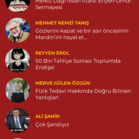
Helkız Dağı’ndan İftara: Eriyen Ömür
Sermayesi
MEHMET REMZI TANIŞ
Gözlerini kapat ve bir asır öncesinin
Mardin’ini hayal et…
REYYEN EROL
50 Bin Tahliye Sonrası Toplumda
Endişe!
MERVE GÜLEN ÖZGÜN
Fizik Tedavi Hakkında Doğru Bilinen
Yanlışlar!
ALI ŞAHİN
Çok Şanslıyız