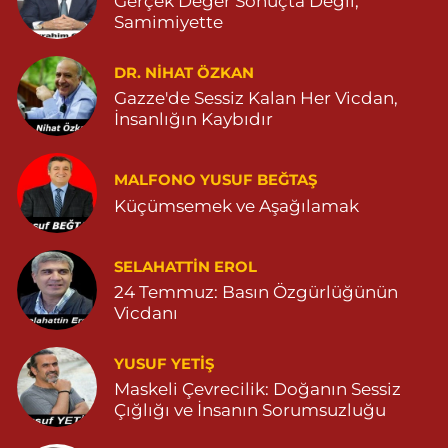
Gerçek Değer Sonuçta Değil,
Samimiyette
DR. NIHAT ÖZKAN
Gazze'de Sessiz Kalan Her Vicdan,
İnsanlığın Kaybıdır
MALFONO YUSUF BEĞTAŞ
Küçümsemek ve Aşağılamak
SELAHATTIN EROL
24 Temmuz: Basın Özgürlüğünün
Vicdanı
YUSUF YETİŞ
Maskeli Çevrecilik: Doğanın Sessiz
Çığlığı ve İnsanın Sorumsuzluğu