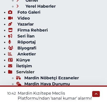
Genel
Yerel Haberler
Foto Galeri
Video
Yazarlar
Firma Rehberi
Seri İlan
Röportaj
Biyografi
Anketler
Künye
İletişim
Servisler
Mardin Nöbetçi Eczaneler
Mardin Hava Durumu
Mardin Namaz Vakitleri
Mardin Kızıltepe Meclis
10:42
Mardin Trafik Yoğunluk Haritası
Platformu'ndan 'sanal kumar' alarmı!
Süper Lig Puan Durumu ve Fikstür