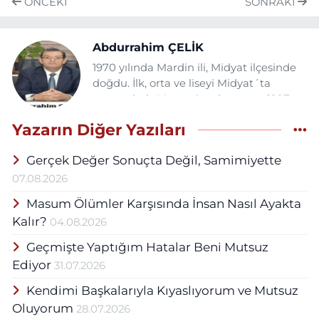
ÖNCEKI
SONRAKI
Abdurrahim ÇELİK
1970 yılında Mardin ili, Midyat ilçesinde
doğdu. İlk, orta ve liseyi Midyat´ta
tamamladı. Memuriyet hayatına 1997
Yılında Midyat Fatih İlköğretim
Yazarın Diğer Yazıları
okulunda Sınıf öğretmeni olarak
başladı.Aynı okulda Bilgisayar
Gerçek Değer Sonuçta Değil, Samimiyette
öğretmenliği ve idarecilik yaptıktan
sonra Beş yıl Mardin İl Milli Eğitim
07.08.2026
Müdürülüğünde İl Koordinatörü ve 2007
Masum Ölümler Karşısında İnsan Nasıl Ayakta
Yılından itibaren İlçe Milli Eğitim
Kalır?
04.08.2026
Müdürülüğünde İlçe Bilişim
Koordinatörü olarak görev yaptı.2019
Geçmişte Yaptığım Hatalar Beni Mutsuz
Aralık ayında kurumlararası geçiş ile
Ediyor
31.07.2026
Midyat Belediyesine Başkan Yardımcısı
olarak atandı. Milli Eğitim Bakanlığı
Kendimi Başkalarıyla Kıyaslıyorum ve Mutsuz
bünyesinde çalıştığı 22 yıl boyunca
Oluyorum
28.07.2026
Ulusal ve Uluslararası birçok