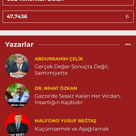
ÖZEL CİHANPOL HASTANESİ YANI YENİKENT MAHALLESİ 20.
CADDE NO:4 B. ÖZEL CİHANPOL HASTANESİ YANI-YENİKENT
MAHALLESİ 04825026482
₺
0 (482) 502 64 82
Yol Tarifi Al
Sevlim Eczanesi
Yazarlar
YENİ MAHALLE 514 SOKAK NO:36 ÇEÇEN MEZARLIĞININ 300
METRE ARKASI YENİ MAHALLE ASM KARŞISI 04823130747
ABDURRAHIM ÇELİK
0 (482) 313 07 47
Yol Tarifi Al
Gerçek Değer Sonuçta Değil,
Samimiyette
Sarohan Eczanesi
ZEYTNPINAR MAHALLESİ ROJ CADDESİ NO:30 A derik devlet
hastanesi karşısı 05425113484
DR. NIHAT ÖZKAN
Gazze'de Sessiz Kalan Her Vicdan,
0 (542) 511 34 84
Yol Tarifi Al
İnsanlığın Kaybıdır
Eymen Eczanesi
POYRAZ MAHALLE MEVLANA SOKAK NO:5A 05343032144
MALFONO YUSUF BEĞTAŞ
Küçümsemek ve Aşağılamak
0 (534) 303 21 44
Yol Tarifi Al