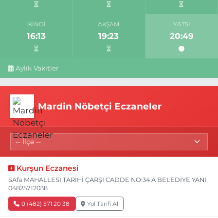
İKINDI
AKŞAM
YATSI
16:13
19:23
20:49
Aylık Vakitler
Mardin Nöbetçi Eczaneler
Kurşun Eczanesi
SAfa MAHALLESİ TARİHİ ÇARŞI CADDE NO:34 A BELEDİYE YANI
04825712038
0 (482) 571 20 38
Yol Tarifi Al