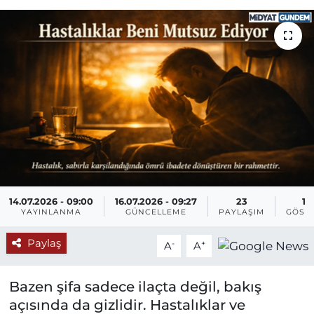
14.07.2026 - 09:00
16.07.2026 - 09:27
23
16
YAYINLANMA
GÜNCELLEME
PAYLAŞIM
GÖST
Paylaş
-
+
A
A
Bazen şifa sadece ilaçta değil, bakış
açısında da gizlidir. Hastalıklar ve