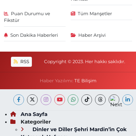
Puan Durumu ve
Tüm Manşetler
Fikstür
Son Dakika Haberleri
Haber Arşivi
RSS
Copyright © 2023. Her hakkı saklıdır.
Haber Yazılımı:
TE Bilişim
Ana Sayfa
Kategoriler
Dinler ve Diller Şehri Mardin’in Çok