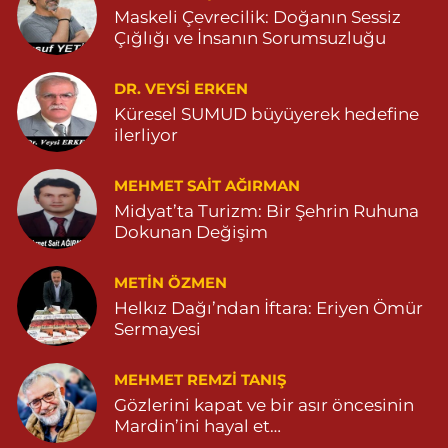
Ömerli Eczanesi
Maskeli Çevrecilik: Doğanın Sessiz
Çığlığı ve İnsanın Sorumsuzluğu
YENİ MAHALLE HASTANE CADDESİ 3086 SOKAK NO:7 2
04825413333
0 (482) 541 33 33
Yol Tarifi Al
DR. VEYSI ERKEN
Küresel SUMUD büyüyerek hedefine
ilerliyor
Büşra Eczanesi
BAHÇEBAŞI MAHALLESİ 1 MAYIS BULVARI NO:21 BAHÇEBAŞI
SAĞLIK OCAĞI YANI 04823812379
MEHMET SAIT AĞIRMAN
Midyat’ta Turizm: Bir Şehrin Ruhuna
0 (482) 381 23 79
Yol Tarifi Al
Dokunan Değişim
Yavuz Eczanesi
METIN ÖZMEN
MARDİN CADDE NO:20A 04825712234
Helkız Dağı’ndan İftara: Eriyen Ömür
0 (482) 571 22 34
Yol Tarifi Al
Sermayesi
MEHMET REMZI TANIŞ
Gözlerini kapat ve bir asır öncesinin
Mardin’ini hayal et…