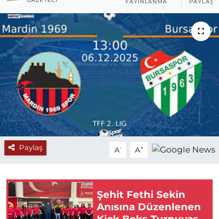
GAZETECI
YAYINLANMA
PAYLAŞI
Paylaş
-
+
A
A
Şehit Fethi Sekin
Anısına Düzenlenen
Kick Boks Turnuvası