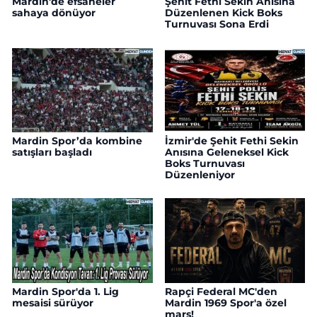
Mardin'de efsaneler
Şehit Fethi Sekin Anısına
sahaya dönüyor
Düzenlenen Kick Boks
Turnuvası Sona Erdi
Mardin Spor’da kombine
İzmir'de Şehit Fethi Sekin
satışları başladı
Anısına Geleneksel Kick
Boks Turnuvası
Düzenleniyor
Mardin Spor'da 1. Lig
Rapçi Federal MC'den
mesaisi sürüyor
Mardin 1969 Spor'a özel
marş!