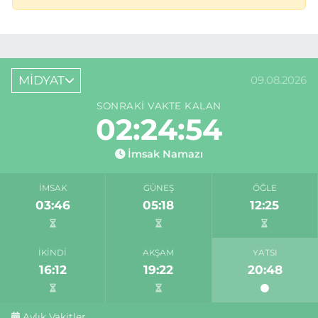
MİDYAT
09.08.2026
SONRAKI VAKTE KALAN
02:24:54
İmsak Namazı
İMSAK
GÜNEŞ
ÖĞLE
03:46
05:18
12:25
İKINDI
AKŞAM
YATSI
16:12
19:22
20:48
Aylık Vakitler