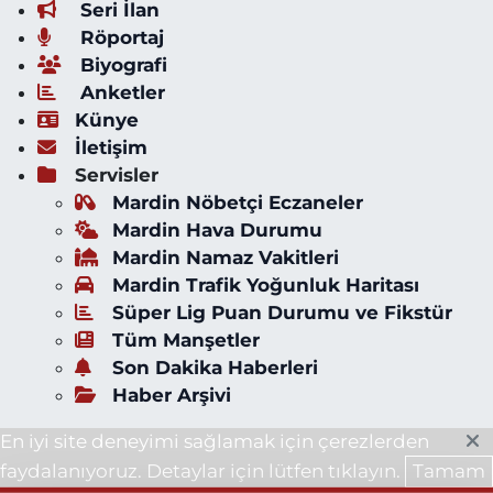
Seri İlan
Röportaj
Biyografi
Anketler
Künye
İletişim
Servisler
Mardin Nöbetçi Eczaneler
Mardin Hava Durumu
Mardin Namaz Vakitleri
Mardin Trafik Yoğunluk Haritası
Süper Lig Puan Durumu ve Fikstür
Tüm Manşetler
Son Dakika Haberleri
Haber Arşivi
En iyi site deneyimi sağlamak için çerezlerden
faydalanıyoruz. Detaylar için lütfen tıklayın.
Tamam