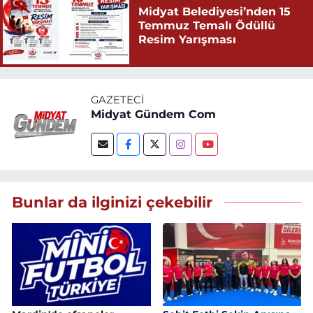
Midyat Belediyesi’nden 15
Temmuz Temalı Ödüllü
Resim Yarışması
GAZETECI
Midyat Gündem Com
Bunlar da ilginizi çekebilir