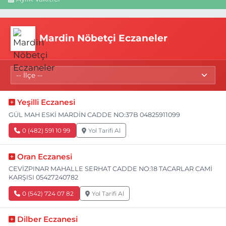
Mardin Nöbetçi Eczaneler
Yeşilli Eczanesi
GÜL MAH ESKİ MARDİN CADDE NO:37B 04825911099
0 (482) 591 10 99
Yol Tarifi Al
Oran Eczanesi
CEVİZPINAR MAHALLE SERHAT CADDE NO:18 TACARLAR CAMİ
KARŞISI 05427240782
0 (542) 724 07 82
Yol Tarifi Al
Dilber Eczanesi