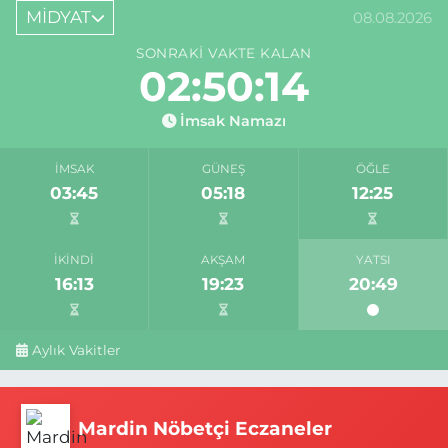
MİDYAT
08.08.2026
SONRAKI VAKTE KALAN
02:50:14
İmsak Namazı
İMSAK
GÜNEŞ
ÖĞLE
03:45
05:18
12:25
İKINDI
AKŞAM
YATSI
16:13
19:23
20:49
Aylık Vakitler
Mardin Nöbetçi Eczaneler