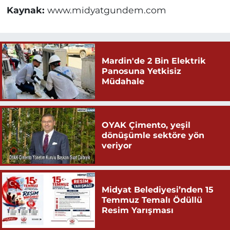
Kaynak:
www.midyatgundem.com
Mardin'de 2 Bin Elektrik
Panosuna Yetkisiz
Müdahale
OYAK Çimento, yeşil
dönüşümle sektöre yön
veriyor
Midyat Belediyesi’nden 15
Temmuz Temalı Ödüllü
Resim Yarışması