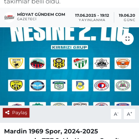
takımlar belli oldu.
MIDYAT GÜNDEM COM
17.06.2025 - 19:12
19.06.202
GAZETECI
YAYINLANMA
GÜNCE
Paylaş
-
+
A
A
Mardin 1969 Spor, 2024-2025