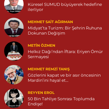
Turan Eczanesi
Küresel SUMUD büyüyerek hedefine
TEPEBAŞI MAHALLE KISMETLİ CADDE NO:59D SAĞLIK OCAĞI
ilerliyor
YANI 04823813670
0 (482) 381 36 70
Yol Tarifi Al
MEHMET SAIT AĞIRMAN
Midyat’ta Turizm: Bir Şehrin Ruhuna
Dokunan Değişim
METIN ÖZMEN
Helkız Dağı’ndan İftara: Eriyen Ömür
Sermayesi
MEHMET REMZI TANIŞ
Gözlerini kapat ve bir asır öncesinin
Mardin’ini hayal et…
REYYEN EROL
50 Bin Tahliye Sonrası Toplumda
Endişe!