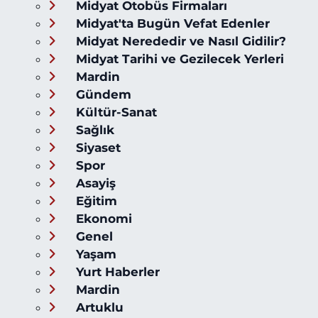
Midyat Otobüs Firmaları
Midyat'ta Bugün Vefat Edenler
Midyat Nerededir ve Nasıl Gidilir?
Midyat Tarihi ve Gezilecek Yerleri
Mardin
Gündem
Kültür-Sanat
Sağlık
Siyaset
Spor
Asayiş
Eğitim
Ekonomi
Genel
Yaşam
Yurt Haberler
Mardin
Artuklu