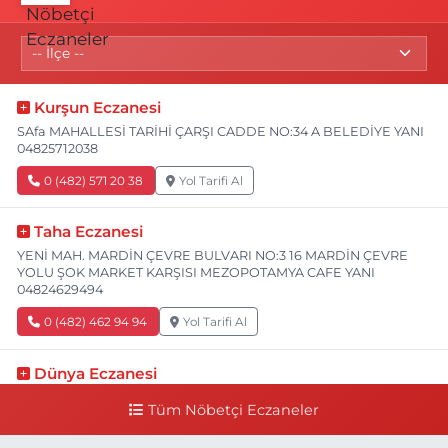
Kurşun Eczanesi
SAfa MAHALLESİ TARİHİ ÇARŞI CADDE NO:34 A BELEDİYE YANI
04825712038
0 (482) 571 20 38
Yol Tarifi Al
Taha Eczanesi
YENİ MAH. MARDİN ÇEVRE BULVARI NO:3 16 MARDİN ÇEVRE
YOLU ŞOK MARKET KARŞISI MEZOPOTAMYA CAFE YANI
04824629494
0 (482) 462 94 94
Yol Tarifi Al
Dünya Eczanesi
YENİ TURAN MAHALLE SAKARYA CADDE NO:82 B SAKARYA
Tüm Nöbetçi Eczaneler
CAD. (İŞBANKASI CAD) BİM MARKET YANI 04824158747
0 (482) 415 87 47
Yol Tarifi Al