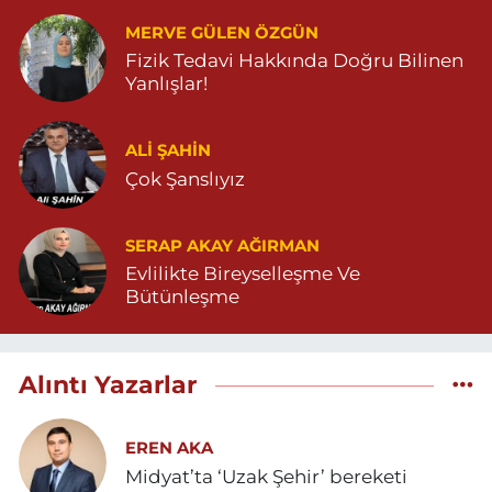
MERVE GÜLEN ÖZGÜN
Fizik Tedavi Hakkında Doğru Bilinen
Yanlışlar!
ALI ŞAHİN
Çok Şanslıyız
SERAP AKAY AĞIRMAN
Evlilikte Bireyselleşme Ve
Bütünleşme
Alıntı Yazarlar
EREN AKA
Midyat’ta ‘Uzak Şehir’ bereketi