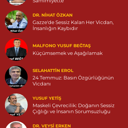
Samimiyette
Sarohan Eczanesi
ZEYTNPINAR MAHALLESİ ROJ CADDESİ NO:30 A derik devlet
hastanesi karşısı 05425113484
DR. NIHAT ÖZKAN
Gazze'de Sessiz Kalan Her Vicdan,
0 (542) 511 34 84
Yol Tarifi Al
İnsanlığın Kaybıdır
Eymen Eczanesi
POYRAZ MAHALLE MEVLANA SOKAK NO:5A 05343032144
MALFONO YUSUF BEĞTAŞ
Küçümsemek ve Aşağılamak
0 (534) 303 21 44
Yol Tarifi Al
Yeni Eczanesi
SELAHATTIN EROL
YENİ MAHALLE 3086 SOKAK NO:2 4 04825413156
24 Temmuz: Basın Özgürlüğünün
Vicdanı
0 (482) 541 31 56
Yol Tarifi Al
YUSUF YETİŞ
İlknur Eczanesi
Maskeli Çevrecilik: Doğanın Sessiz
GÜL MAH. VATAN CAD. NO:2A 04825911091
Çığlığı ve İnsanın Sorumsuzluğu
0 (482) 591 10 91
Yol Tarifi Al
DR. VEYSI ERKEN