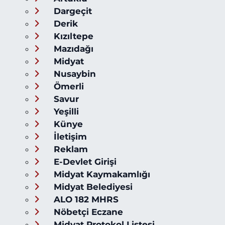
Dargeçit
Derik
Kızıltepe
Mazıdağı
Midyat
Nusaybin
Ömerli
Savur
Yeşilli
Künye
İletişim
Reklam
E-Devlet Girişi
Midyat Kaymakamlığı
Midyat Belediyesi
ALO 182 MHRS
Nöbetçi Eczane
Midyat Protokol Listesi