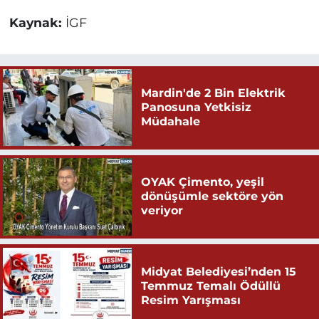
Kaynak:
İGF
Mardin'de 2 Bin Elektrik
Panosuna Yetkisiz
Müdahale
OYAK Çimento, yeşil
dönüşümle sektöre yön
veriyor
Midyat Belediyesi’nden 15
Temmuz Temalı Ödüllü
Resim Yarışması