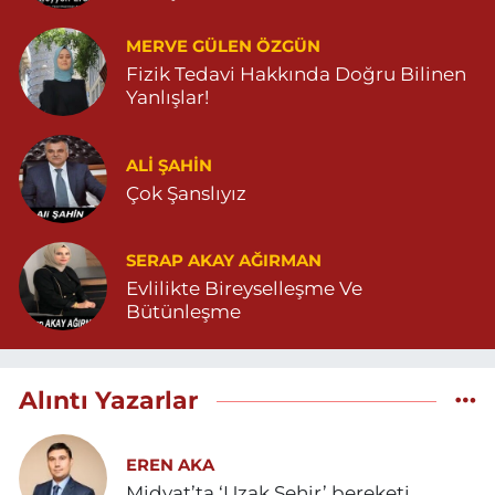
MERVE GÜLEN ÖZGÜN
Fizik Tedavi Hakkında Doğru Bilinen
Yanlışlar!
ALI ŞAHİN
Çok Şanslıyız
SERAP AKAY AĞIRMAN
Evlilikte Bireyselleşme Ve
Bütünleşme
Alıntı Yazarlar
EREN AKA
Midyat’ta ‘Uzak Şehir’ bereketi