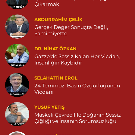
Çıkarmak
Yeni Şifa Eczanesi
ABDURRAHIM ÇELİK
13 Mart Mahallesi, Şehit M.Remzi Yersel Caddesi No:3 E Artuklu
Mardin
Gerçek Değer Sonuçta Değil,
Samimiyette
0 (482) 213 11 71
Yol Tarifi Al
DR. NIHAT ÖZKAN
Serhat Eczanesi
Gazze'de Sessiz Kalan Her Vicdan,
Zeytinpınar Mahallesi, Roj Caddesi No:11 Derik Mardin
İnsanlığın Kaybıdır
0 (482) 251 30 06
Yol Tarifi Al
SELAHATTIN EROL
Çınarbaş Eczanesi
24 Temmuz: Basın Özgürlüğünün
Bahçebaşı Mahallesi, Hanse Hatun Caddesi No:120 C Yeşilli
Vicdanı
Mardin
0 (482) 591 10 15
Yol Tarifi Al
YUSUF YETİŞ
Maskeli Çevrecilik: Doğanın Sessiz
Şahin Eczanesi
Çığlığı ve İnsanın Sorumsuzluğu
Kaplan Mahallesi, Mardin Caddesi No:25 C Savur Mardin