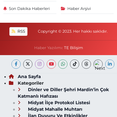
Son Dakika Haberleri
Haber Arşivi
RSS
Copyright © 2023. Her hakkı saklıdır.
Haber Yazılımı:
TE Bilişim
Ana Sayfa
Kategoriler
Dinler ve Diller Şehri Mardin’in Çok
Katmanlı Hafızası
Midyat İlçe Protokol Listesi
Midyat Mahalle Muhtarı
İlan Duyuru Ve Etkinlikler