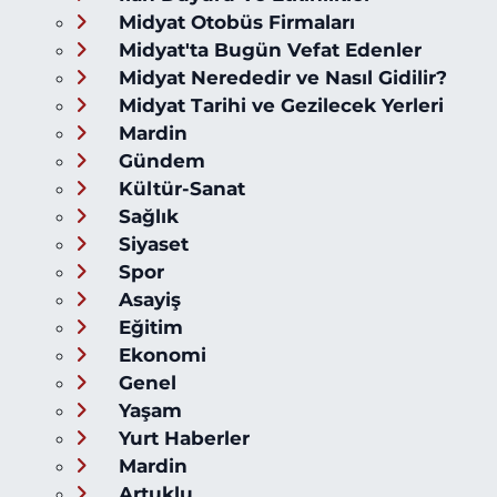
Midyat Otobüs Firmaları
Midyat'ta Bugün Vefat Edenler
Midyat Nerededir ve Nasıl Gidilir?
Midyat Tarihi ve Gezilecek Yerleri
Mardin
Gündem
Kültür-Sanat
Sağlık
Siyaset
Spor
Asayiş
Eğitim
Ekonomi
Genel
Yaşam
Yurt Haberler
Mardin
Artuklu