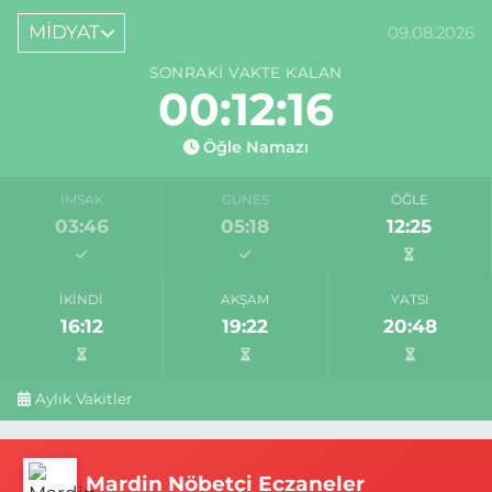
MİDYAT
09.08.2026
SONRAKI VAKTE KALAN
00:12:16
Öğle Namazı
İMSAK
GÜNEŞ
ÖĞLE
03:46
05:18
12:25
İKINDI
AKŞAM
YATSI
16:12
19:22
20:48
Aylık Vakitler
Mardin Nöbetçi Eczaneler