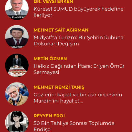
DR. VEYSI ERKEN
0 (555) 151 49 05
Yol Tarifi Al
Küresel SUMUD büyüyerek hedefine
ilerliyor
Özdemir Eczanesi
Yeni Mahalle, 3086.Sokak No:4 3 Ömerli Mardin
MEHMET SAIT AĞIRMAN
0 (482) 541 31 21
Yol Tarifi Al
Midyat’ta Turizm: Bir Şehrin Ruhuna
Dokunan Değişim
METIN ÖZMEN
Helkız Dağı’ndan İftara: Eriyen Ömür
Sermayesi
MEHMET REMZI TANIŞ
Gözlerini kapat ve bir asır öncesinin
Mardin’ini hayal et…
REYYEN EROL
50 Bin Tahliye Sonrası Toplumda
Endişe!