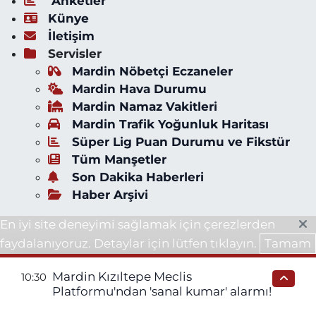
Anketler
Künye
İletişim
Servisler
Mardin Nöbetçi Eczaneler
Mardin Hava Durumu
Mardin Namaz Vakitleri
Mardin Trafik Yoğunluk Haritası
Süper Lig Puan Durumu ve Fikstür
Tüm Manşetler
Son Dakika Haberleri
Haber Arşivi
En iyi site deneyimi sağlamak için çerezlerden
faydalanıyoruz. Detaylar için lütfen tıklayın.
Tamam
Mardin Kızıltepe Meclis
10:30
Platformu'ndan 'sanal kumar' alarmı!