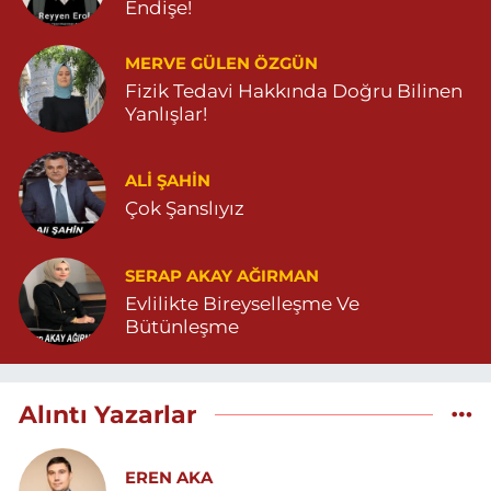
Endişe!
MERVE GÜLEN ÖZGÜN
Fizik Tedavi Hakkında Doğru Bilinen
Yanlışlar!
ALI ŞAHİN
Çok Şanslıyız
SERAP AKAY AĞIRMAN
Evlilikte Bireyselleşme Ve
Bütünleşme
Alıntı Yazarlar
EREN AKA