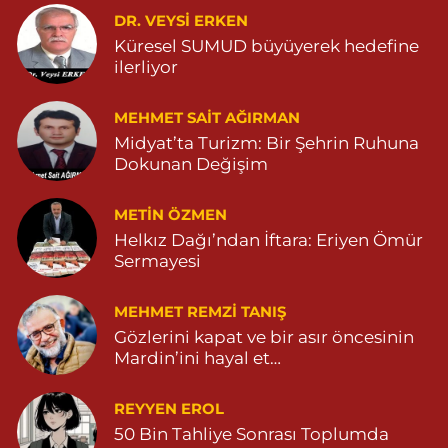
DR. VEYSI ERKEN
Turan Eczanesi
Küresel SUMUD büyüyerek hedefine
TEPEBAŞI MAHALLE KISMETLİ CADDE NO:59D SAĞLIK OCAĞI
ilerliyor
YANI 04823813670
0 (482) 381 36 70
Yol Tarifi Al
MEHMET SAIT AĞIRMAN
Midyat’ta Turizm: Bir Şehrin Ruhuna
Dokunan Değişim
METIN ÖZMEN
Helkız Dağı’ndan İftara: Eriyen Ömür
Sermayesi
MEHMET REMZI TANIŞ
Gözlerini kapat ve bir asır öncesinin
Mardin’ini hayal et…
REYYEN EROL
50 Bin Tahliye Sonrası Toplumda