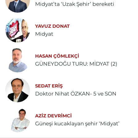
Midyat’ta ‘Uzak Şehir’ bereketi
YAVUZ DONAT
Midyat
HASAN ÇÖMLEKÇİ
GÜNEYDOĞU TURU: MİDYAT (2)
SEDAT ERİŞ
Doktor Nihat ÖZKAN- 5 ve SON
AZIZ DEVRIMCI
Güneşi kucaklayan şehir ‘Midyat’