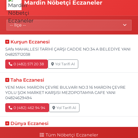
Mardin Nöbetçi Eczaneler
Kurşun Eczanesi
SAfa MAHALLESİ TARİHİ ÇARŞI CADDE NO:34 A BELEDİYE YANI
04825712038
0 (482) 571 20 38
Yol Tarifi Al
Taha Eczanesi
YENİ MAH. MARDİN ÇEVRE BULVARI NO:3 16 MARDİN ÇEVRE
YOLU ŞOK MARKET KARŞISI MEZOPOTAMYA CAFE YANI
04824629494
0 (482) 462 94 94
Yol Tarifi Al
Dünya Eczanesi
YENİ TURAN MAHALLE SAKARYA CADDE NO:82 B SAKARYA
Tüm Nöbetçi Eczaneler
CAD. (İŞBANKASI CAD) BİM MARKET YANI 04824158747