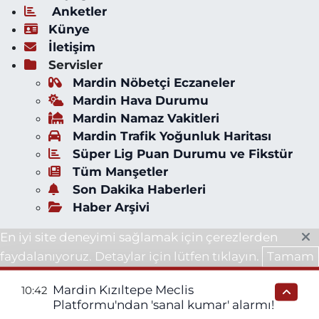
Anketler
Künye
İletişim
Servisler
Mardin Nöbetçi Eczaneler
Mardin Hava Durumu
Mardin Namaz Vakitleri
Mardin Trafik Yoğunluk Haritası
Süper Lig Puan Durumu ve Fikstür
Tüm Manşetler
Son Dakika Haberleri
Haber Arşivi
En iyi site deneyimi sağlamak için çerezlerden
faydalanıyoruz. Detaylar için lütfen tıklayın.
Tamam
Mardin Kızıltepe Meclis
10:42
Platformu'ndan 'sanal kumar' alarmı!