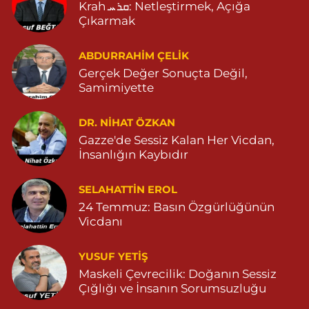
Krah ܩܪܚ: Netleştirmek, Açığa
Çıkarmak
Sarohan Eczanesi
ZEYTNPINAR MAHALLESİ ROJ CADDESİ NO:30 A derik devlet
hastanesi karşısı 05425113484
ABDURRAHIM ÇELİK
Gerçek Değer Sonuçta Değil,
0 (542) 511 34 84
Yol Tarifi Al
Samimiyette
Eymen Eczanesi
DR. NIHAT ÖZKAN
POYRAZ MAHALLE MEVLANA SOKAK NO:5A 05343032144
Gazze'de Sessiz Kalan Her Vicdan,
0 (534) 303 21 44
Yol Tarifi Al
İnsanlığın Kaybıdır
Yeni Eczanesi
SELAHATTIN EROL
YENİ MAHALLE 3086 SOKAK NO:2 4 04825413156
24 Temmuz: Basın Özgürlüğünün
Vicdanı
0 (482) 541 31 56
Yol Tarifi Al
YUSUF YETİŞ
İlknur Eczanesi
Maskeli Çevrecilik: Doğanın Sessiz
GÜL MAH. VATAN CAD. NO:2A 04825911091
Çığlığı ve İnsanın Sorumsuzluğu
0 (482) 591 10 91
Yol Tarifi Al