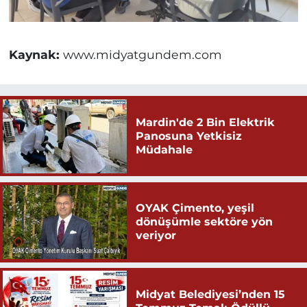
Kaynak:
www.midyatgundem.com
Mardin'de 2 Bin Elektrik
Panosuna Yetkisiz
Müdahale
OYAK Çimento, yeşil
dönüşümle sektöre yön
veriyor
Midyat Belediyesi’nden 15