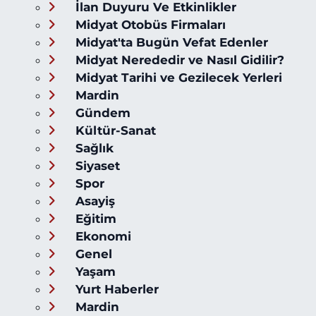
İlan Duyuru Ve Etkinlikler
Midyat Otobüs Firmaları
Midyat'ta Bugün Vefat Edenler
Midyat Nerededir ve Nasıl Gidilir?
Midyat Tarihi ve Gezilecek Yerleri
Mardin
Gündem
Kültür-Sanat
Sağlık
Siyaset
Spor
Asayiş
Eğitim
Ekonomi
Genel
Yaşam
Yurt Haberler
Mardin