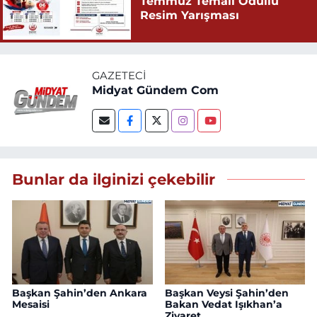
Temmuz Temalı Ödüllü
Resim Yarışması
GAZETECI
Midyat Gündem Com
Bunlar da ilginizi çekebilir
Başkan Şahin’den Ankara
Başkan Veysi Şahin’den
Mesaisi
Bakan Vedat Işıkhan’a
Ziyaret