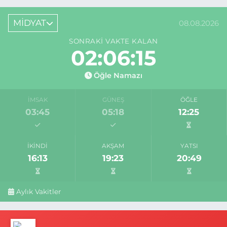
MİDYAT
08.08.2026
SONRAKI VAKTE KALAN
02:06:15
Öğle Namazı
İMSAK
GÜNEŞ
ÖĞLE
03:45
05:18
12:25
İKINDI
AKŞAM
YATSI
16:13
19:23
20:49
Aylık Vakitler