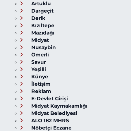
Artuklu
Dargeçit
Derik
Kızıltepe
Mazıdağı
Midyat
Nusaybin
Ömerli
Savur
Yeşilli
Künye
İletişim
Reklam
E-Devlet Girişi
Midyat Kaymakamlığı
Midyat Belediyesi
ALO 182 MHRS
Nöbetçi Eczane