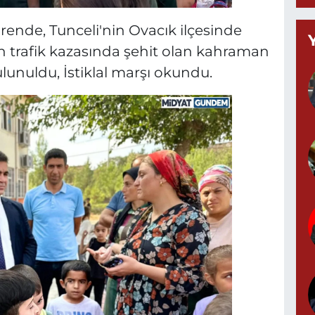
0
ende, Tunceli'nin Ovacık ilçesinde
trafik kazasında şehit olan kahraman
lunuldu, İstiklal marşı okundu.
Y
M
A
Z
d
P
0