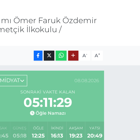
kamı Ömer Faruk Özdemir
etçik İlkokulu /
-
+
A
A
MİDYAT
08.08.2026
SONRAKI VAKTE KALAN
05:11:29
Öğle Namazı
SAK
GÜNEŞ
ÖĞLE
İKINDI
AKŞAM
YATSI
:45
05:18
12:25
16:13
19:23
20:49