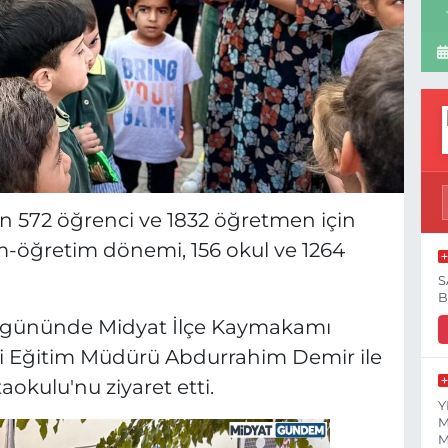
in 572 öğrenci ve 1832 öğretmen için
im-öğretim dönemi, 156 okul ve 1264
S
B
k gününde Midyat İlçe Kaymakamı
li Eğitim Müdürü Abdurrahim Demir ile
aokulu'nu ziyaret etti.
Y
M
M