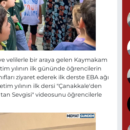
Y
G
e velilerle bir araya gelen Kaymakam
im yılının ilk gününde öğrencilerin
ıfları ziyaret ederek ilk derste EBA ağı
T
S
im yılının ilk dersi "Çanakkale'den
tan Sevgisi" videosunu öğrencilerle