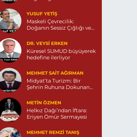
Yeni Eczanesi
YUSUF YETİŞ
ENİ MAHALLE 3086 SOKAK NO:2 4 04825413156
Maskeli Çevrecilik:
0 (482) 541 31 56
Yol Tarifi Al
Doğanın Sessiz Çığlığı ve
İnsanın Sorumsuzluğu
İlknur Eczanesi
DR. VEYSI ERKEN
ÜL MAH. VATAN CAD. NO:2A 04825911091
Küresel SUMUD büyüyerek
hedefine ilerliyor
0 (482) 591 10 91
Yol Tarifi Al
MEHMET SAIT AĞIRMAN
Turan Eczanesi
Midyat’ta Turizm: Bir
EPEBAŞI MAHALLE KISMETLİ CADDE NO:59D
Şehrin Ruhuna Dokunan
AĞLIK OCAĞI YANI 04823813670
Değişim
0 (482) 381 36 70
Yol Tarifi Al
METIN ÖZMEN
Helkız Dağı’ndan İftara:
Eriyen Ömür Sermayesi
MEHMET REMZI TANIŞ