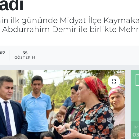
adı
min ilk gününde Midyat İlçe Kayma
ü Abdurrahim Demir ile birlikte Mehm
:07
35
GÖSTERIM
İM
03