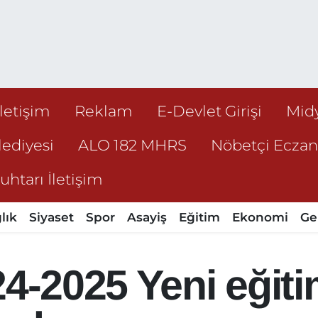
İletişim
Reklam
E-Devlet Girişi
Mid
ediyesi
ALO 182 MHRS
Nöbetçi Ecza
htarı İletişim
lık
Siyaset
Spor
Asayiş
Eğitim
Ekonomi
Ge
24-2025 Yeni eğit