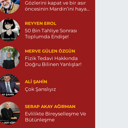
Gözlerini kapat ve bir asır
öncesinin Mardin’ini hayal
et…
REYYEN EROL
50 Bin Tahliye Sonrası
Toplumda Endişe!
MERVE GÜLEN ÖZGÜN
Fizik Tedavi Hakkında
Doğru Bilinen Yanlışlar!
ALI ŞAHİN
Çok Şanslıyız
SERAP AKAY AĞIRMAN
Evlilikte Bireyselleşme Ve
Bütünleşme