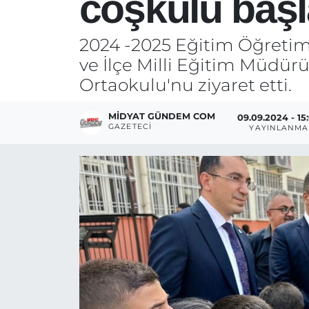
coşkulu başl
2024 -2025 Eğitim Öğreti
ve İlçe Milli Eğitim Müdür
Ortaokulu'nu ziyaret etti.
MIDYAT GÜNDEM COM
09.09.2024 - 15
GAZETECI
YAYINLANMA