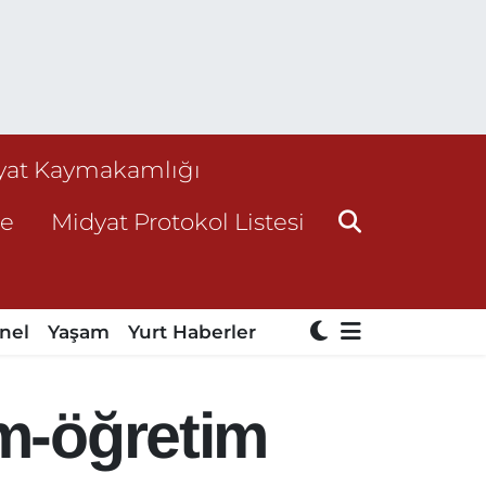
yat Kaymakamlığı
ne
Midyat Protokol Listesi
nel
Yaşam
Yurt Haberler
im-öğretim