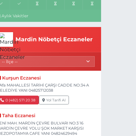
Aylık Vakitler
Mardin Nöbetçi Eczaneler
Kurşun Eczanesi
Afa MAHALLESİ TARİHİ ÇARŞI CADDE NO:34 A
ELEDİYE YANI 04825712038
0 (482) 571 20 38
Yol Tarifi Al
Taha Eczanesi
ENİ MAH. MARDİN ÇEVRE BULVARI NO:3 16
ARDİN ÇEVRE YOLU ŞOK MARKET KARŞISI
EZOPOTAMYA CAFE YANI 04824629494