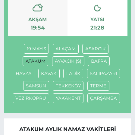
AKŞAM
YATSI
19:54
21:28
19 MAYIS
ALAÇAM
ASARCIK
ATAKUM
AYVACIK (S)
BAFRA
HAVZA
KAVAK
LADİK
SALIPAZARI
SAMSUN
TEKKEKÖY
TERME
VEZİRKÖPRÜ
YAKAKENT
ÇARŞAMBA
ATAKUM AYLIK NAMAZ VAKITLERI