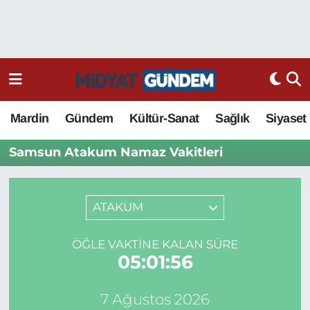
Mardin
Gündem
Kültür-Sanat
Sağlık
Siyaset
Samsun Atakum Namaz Vakitleri
ATAKUM
ÖĞLE VAKTINE KALAN SÜRE
05:01:56
7 Ağustos 2026