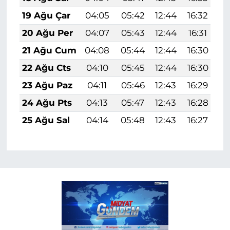
19 Ağu Çar
04:05
05:42
12:44
16:32
1
20 Ağu Per
04:07
05:43
12:44
16:31
1
21 Ağu Cum
04:08
05:44
12:44
16:30
1
22 Ağu Cts
04:10
05:45
12:44
16:30
1
23 Ağu Paz
04:11
05:46
12:43
16:29
1
24 Ağu Pts
04:13
05:47
12:43
16:28
1
25 Ağu Sal
04:14
05:48
12:43
16:27
1