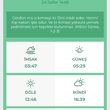
24 Safer 1448
Gördün mü o kimseyi ki: Dini inkâr eder. Yetimi
itip kakan işte odur. Ve (o kimse) yoksula yemek
yedirilmesi için teşvikte bulunmaz. (Mâûn Sûresi,
1-2-3)
İMSAK
GÜNEŞ
03:47
05:29
ÖĞLE
İKINDI
12:46
16:39