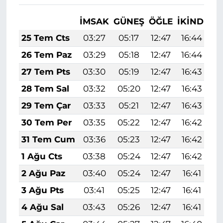
İMSAK
GÜNEŞ
ÖĞLE
İKINDI
A
25 Tem Cts
03:27
05:17
12:47
16:44
2
26 Tem Paz
03:29
05:18
12:47
16:44
2
27 Tem Pts
03:30
05:19
12:47
16:43
2
28 Tem Sal
03:32
05:20
12:47
16:43
2
29 Tem Çar
03:33
05:21
12:47
16:43
2
30 Tem Per
03:35
05:22
12:47
16:42
2
31 Tem Cum
03:36
05:23
12:47
16:42
2
1 Ağu Cts
03:38
05:24
12:47
16:42
2
2 Ağu Paz
03:40
05:24
12:47
16:41
1
3 Ağu Pts
03:41
05:25
12:47
16:41
1
4 Ağu Sal
03:43
05:26
12:47
16:41
1