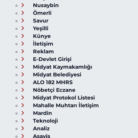
Nusaybin
Ömerli
Savur
Yeşilli
Künye
İletişim
Reklam
E-Devlet Girişi
Midyat Kaymakamlığı
Midyat Belediyesi
ALO 182 MHRS
Nöbetçi Eczane
Midyat Protokol Listesi
Mahalle Muhtarı İletişim
Mardin
Teknoloji
Analiz
Asayiş