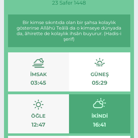
23 Safer 1448
Bir kimse sıkıntıda olan bir şahsa kolaylık
gösterirse Allâhü Teâlâ da o kimseye dünyada
da, âhirette de kolaylık ihsân buyurur. (Hadis-i
şerif)
İMSAK
GÜNEŞ
03:45
05:29
ÖĞLE
İKINDI
12:47
16:41