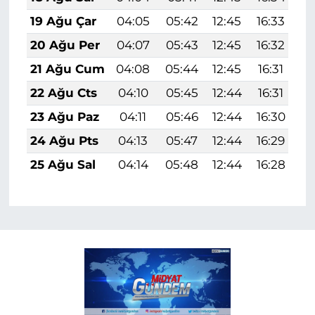
19 Ağu Çar
04:05
05:42
12:45
16:33
1
20 Ağu Per
04:07
05:43
12:45
16:32
1
21 Ağu Cum
04:08
05:44
12:45
16:31
1
22 Ağu Cts
04:10
05:45
12:44
16:31
1
23 Ağu Paz
04:11
05:46
12:44
16:30
1
24 Ağu Pts
04:13
05:47
12:44
16:29
1
25 Ağu Sal
04:14
05:48
12:44
16:28
1