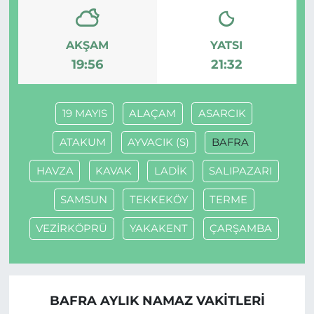
AKŞAM
YATSI
19:56
21:32
19 MAYIS
ALAÇAM
ASARCIK
ATAKUM
AYVACIK (S)
BAFRA
HAVZA
KAVAK
LADİK
SALIPAZARI
SAMSUN
TEKKEKÖY
TERME
VEZİRKÖPRÜ
YAKAKENT
ÇARŞAMBA
BAFRA AYLIK NAMAZ VAKITLERI