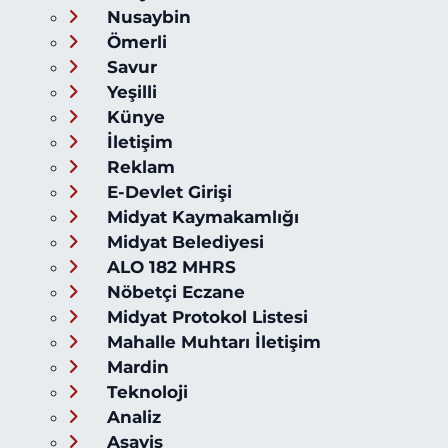
Nusaybin
Ömerli
Savur
Yeşilli
Künye
İletişim
Reklam
E-Devlet Girişi
Midyat Kaymakamlığı
Midyat Belediyesi
ALO 182 MHRS
Nöbetçi Eczane
Midyat Protokol Listesi
Mahalle Muhtarı İletişim
Mardin
Teknoloji
Analiz
Asayiş