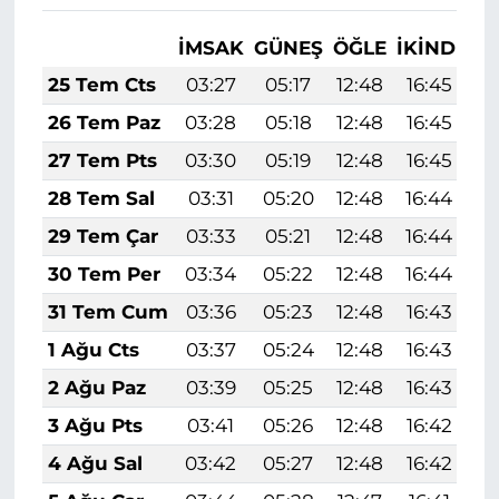
İMSAK
GÜNEŞ
ÖĞLE
İKINDI
A
25 Tem Cts
03:27
05:17
12:48
16:45
2
26 Tem Paz
03:28
05:18
12:48
16:45
2
27 Tem Pts
03:30
05:19
12:48
16:45
2
28 Tem Sal
03:31
05:20
12:48
16:44
2
29 Tem Çar
03:33
05:21
12:48
16:44
2
30 Tem Per
03:34
05:22
12:48
16:44
2
31 Tem Cum
03:36
05:23
12:48
16:43
2
1 Ağu Cts
03:37
05:24
12:48
16:43
2
2 Ağu Paz
03:39
05:25
12:48
16:43
2
3 Ağu Pts
03:41
05:26
12:48
16:42
2
4 Ağu Sal
03:42
05:27
12:48
16:42
1