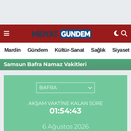
Mardin
Gündem
Kültür-Sanat
Sağlık
Siyaset
Samsun Bafra Namaz Vakitleri
BAFRA
AKŞAM VAKTINE KALAN SÜRE
01:54:43
6 Ağustos 2026