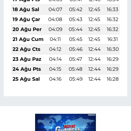
18 Ağu Sal
04:07
05:42
12:45
16:33
1
19 Ağu Çar
04:08
05:43
12:45
16:32
1
20 Ağu Per
04:09
05:44
12:45
16:32
1
21 Ağu Cum
04:11
05:45
12:45
16:31
1
22 Ağu Cts
04:12
05:46
12:44
16:30
1
23 Ağu Paz
04:14
05:47
12:44
16:29
1
24 Ağu Pts
04:15
05:48
12:44
16:29
1
25 Ağu Sal
04:16
05:49
12:44
16:28
1