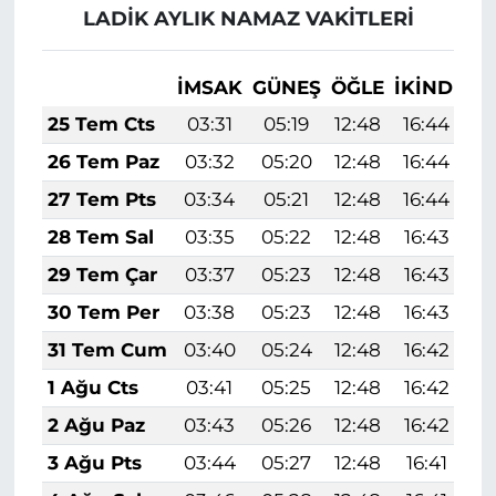
LADİK AYLIK NAMAZ VAKITLERI
İMSAK
GÜNEŞ
ÖĞLE
İKINDI
A
25 Tem Cts
03:31
05:19
12:48
16:44
2
26 Tem Paz
03:32
05:20
12:48
16:44
2
27 Tem Pts
03:34
05:21
12:48
16:44
2
28 Tem Sal
03:35
05:22
12:48
16:43
2
29 Tem Çar
03:37
05:23
12:48
16:43
2
30 Tem Per
03:38
05:23
12:48
16:43
2
31 Tem Cum
03:40
05:24
12:48
16:42
2
1 Ağu Cts
03:41
05:25
12:48
16:42
2
2 Ağu Paz
03:43
05:26
12:48
16:42
1
3 Ağu Pts
03:44
05:27
12:48
16:41
1