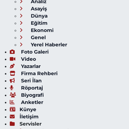
Analiz
Asayiş
Dünya
Eğitim
Ekonomi
Genel
Yerel Haberler
Foto Galeri
Video
Yazarlar
Firma Rehberi
Seri İlan
Röportaj
Biyografi
Anketler
Künye
İletişim
Servisler