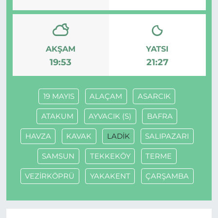
AKŞAM
YATSI
19:53
21:27
19 MAYIS
ALAÇAM
ASARCIK
ATAKUM
AYVACIK (S)
BAFRA
HAVZA
KAVAK
LADİK
SALIPAZARI
SAMSUN
TEKKEKÖY
TERME
VEZİRKÖPRÜ
YAKAKENT
ÇARŞAMBA