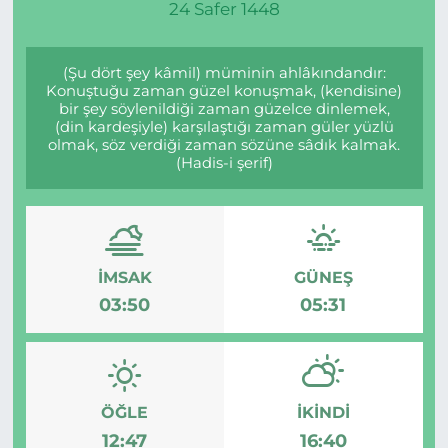
24 Safer 1448
(Şu dört şey kâmil) müminin ahlâkındandır:
Konuştuğu zaman güzel konuşmak, (kendisine)
bir şey söylenildiği zaman güzelce dinlemek,
(din kardeşiyle) karşılaştığı zaman güler yüzlü
olmak, söz verdiği zaman sözüne sâdık kalmak.
(Hadis-i şerif)
İMSAK
GÜNEŞ
03:50
05:31
ÖĞLE
İKINDI
12:47
16:40