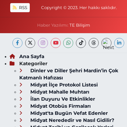
RSS
Copyright © 2023. Her hakkı saklıdır.
Haber Yazılımı:
TE Bilişim
Ana Sayfa
Kategoriler
Dinler ve Diller Şehri Mardin’in Çok
Katmanlı Hafızası
Midyat İlçe Protokol Listesi
Midyat Mahalle Muhtarı
İlan Duyuru Ve Etkinlikler
Midyat Otobüs Firmaları
Midyat'ta Bugün Vefat Edenler
Midyat Nerededir ve Nasıl Gidilir?