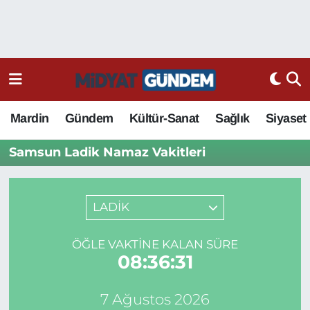
Mardin
Gündem
Kültür-Sanat
Sağlık
Siyaset
Samsun Ladik Namaz Vakitleri
LADİK
ÖĞLE VAKTINE KALAN SÜRE
08:36:31
7 Ağustos 2026