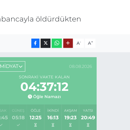
i tabancayla öldürdükten
-
+
A
A
MİDYAT
08.08.2026
SONRAKI VAKTE KALAN
04:37:12
Öğle Namazı
SAK
GÜNEŞ
ÖĞLE
İKINDI
AKŞAM
YATSI
:45
05:18
12:25
16:13
19:23
20:49