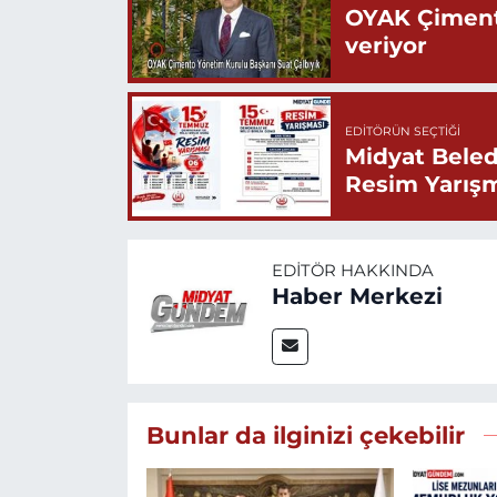
OYAK Çiment
veriyor
EDITÖRÜN SEÇTIĞI
Midyat Beled
Resim Yarış
EDITÖR HAKKINDA
Haber Merkezi
Bunlar da ilginizi çekebilir