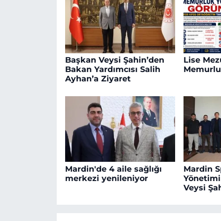
Başkan Veysi Şahin’den
Lise Mezu
Bakan Yardımcısı Salih
Memurlu
Ayhan’a Ziyaret
Mardin'de 4 aile sağlığı
Mardin S
merkezi yenileniyor
Yönetim
Veysi Şah