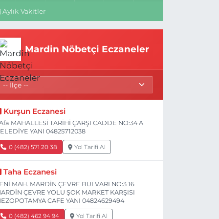
Aylık Vakitler
Mardin Nöbetçi Eczaneler
Kurşun Eczanesi
Afa MAHALLESİ TARİHİ ÇARŞI CADDE NO:34 A
ELEDİYE YANI 04825712038
0 (482) 571 20 38
Yol Tarifi Al
Taha Eczanesi
ENİ MAH. MARDİN ÇEVRE BULVARI NO:3 16
ARDİN ÇEVRE YOLU ŞOK MARKET KARŞISI
EZOPOTAMYA CAFE YANI 04824629494
0 (482) 462 94 94
Yol Tarifi Al