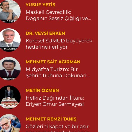
YUSUF YETİŞ
ENİ MAHALLE 3086 SOKAK NO:2 4 04825413156
Maskeli Çevrecilik:
0 (482) 541 31 56
Yol Tarifi Al
Doğanın Sessiz Çığlığı ve
İnsanın Sorumsuzluğu
İlknur Eczanesi
DR. VEYSI ERKEN
ÜL MAH. VATAN CAD. NO:2A 04825911091
Küresel SUMUD büyüyerek
hedefine ilerliyor
0 (482) 591 10 91
Yol Tarifi Al
MEHMET SAIT AĞIRMAN
Turan Eczanesi
Midyat’ta Turizm: Bir
EPEBAŞI MAHALLE KISMETLİ CADDE NO:59D
Şehrin Ruhuna Dokunan
AĞLIK OCAĞI YANI 04823813670
Değişim
0 (482) 381 36 70
Yol Tarifi Al
METIN ÖZMEN
Helkız Dağı’ndan İftara:
Eriyen Ömür Sermayesi
MEHMET REMZI TANIŞ
Gözlerini kapat ve bir asır