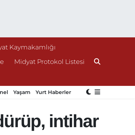
yat Kaymakamlığı
ne
Midyat Protokol Listesi
nel
Yaşam
Yurt Haberler
dürüp, intihar