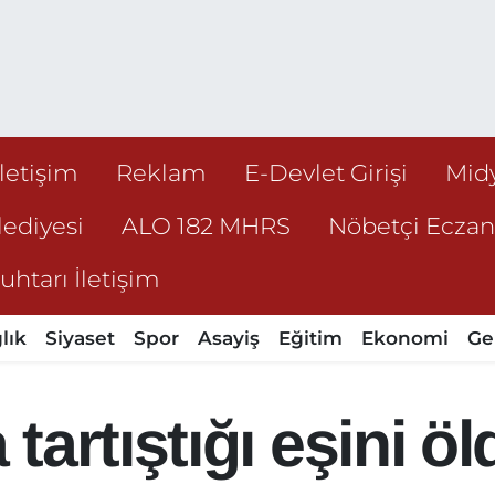
İletişim
Reklam
E-Devlet Girişi
Mid
ediyesi
ALO 182 MHRS
Nöbetçi Ecza
htarı İletişim
lık
Siyaset
Spor
Asayiş
Eğitim
Ekonomi
Ge
artıştığı eşini öl