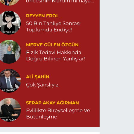
öncesinin Mardin’ini hayal
et…
REYYEN EROL
50 Bin Tahliye Sonrası
Toplumda Endişe!
MERVE GÜLEN ÖZGÜN
Fizik Tedavi Hakkında
Doğru Bilinen Yanlışlar!
ALI ŞAHİN
Çok Şanslıyız
SERAP AKAY AĞIRMAN
Evlilikte Bireyselleşme Ve
Bütünleşme