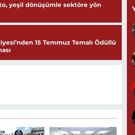
o, yeşil dönüşümle sektöre yön
Y
M
A
iyesi’nden 15 Temmuz Temalı Ödüllü
ması
Z
d
P
0