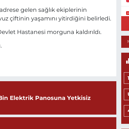
 adrese gelen sağlık ekiplerinin
 çiftinin yaşamını yitirdiğini belirledi.
Y
S
Y
 Devlet Hastanesi morguna kaldırıldı.
.
N
H
L
0
Bin Elektrik Panosuna Yetkisiz
Ö
M
H
0