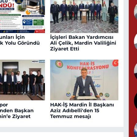
Y
nları İçin
İçişleri Bakan Yardımcısı
G
k Yolu Göründü
Ali Çelik, Mardin Valiliğini
Ziyaret Etti
T
S
por
HAK-İŞ Mardin İl Başkanı
inden Başkan
Aziz Adıbelli'den 15
in’e Ziyaret
Temmuz mesajı