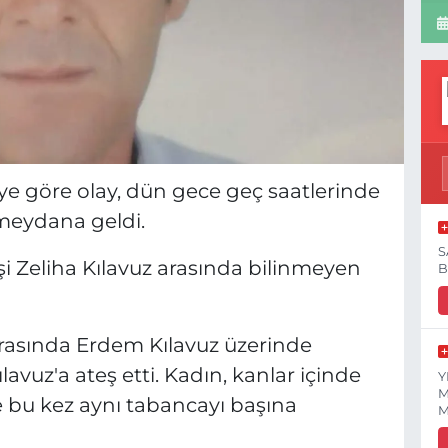
ye göre olay, dün gece geç saatlerinde
meydana geldi.
S
şi Zeliha Kılavuz arasında bilinmeyen
B
ırasında Erdem Kılavuz üzerinde
avuz'a ateş etti. Kadın, kanlar içinde
Y
M
se bu kez aynı tabancayı başına
M