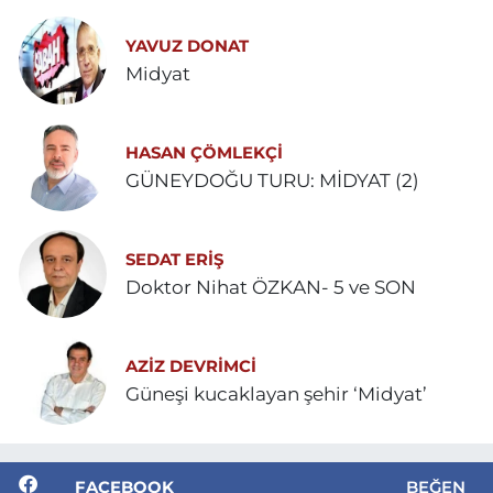
YAVUZ DONAT
Midyat
HASAN ÇÖMLEKÇİ
GÜNEYDOĞU TURU: MİDYAT (2)
SEDAT ERİŞ
Doktor Nihat ÖZKAN- 5 ve SON
AZIZ DEVRIMCI
Güneşi kucaklayan şehir ‘Midyat’
FACEBOOK
BEĞEN