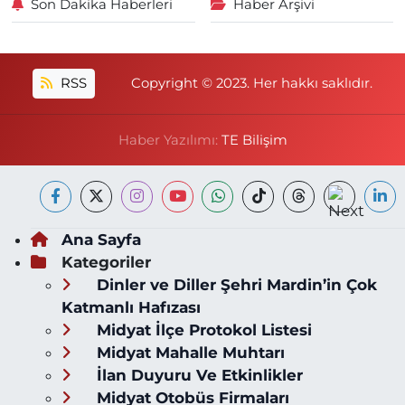
Son Dakika Haberleri
Haber Arşivi
RSS
Copyright © 2023. Her hakkı saklıdır.
Haber Yazılımı:
TE Bilişim
Ana Sayfa
Kategoriler
Dinler ve Diller Şehri Mardin’in Çok
Katmanlı Hafızası
Midyat İlçe Protokol Listesi
Midyat Mahalle Muhtarı
İlan Duyuru Ve Etkinlikler
Midyat Otobüs Firmaları