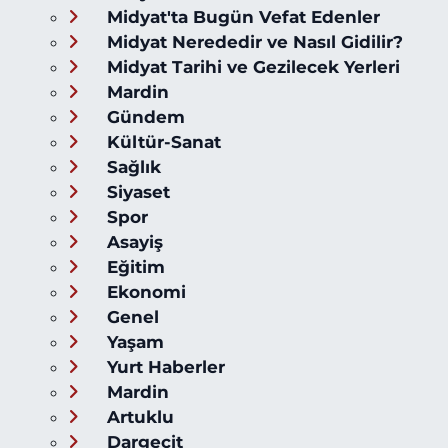
Midyat'ta Bugün Vefat Edenler
Midyat Nerededir ve Nasıl Gidilir?
Midyat Tarihi ve Gezilecek Yerleri
Mardin
Gündem
Kültür-Sanat
Sağlık
Siyaset
Spor
Asayiş
Eğitim
Ekonomi
Genel
Yaşam
Yurt Haberler
Mardin
Artuklu
Dargeçit