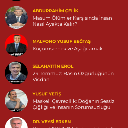
Hayat Eczanesi
ABDURRAHIM ÇELİK
GÜNDOĞAN MAHALLESİ STAD CADDESİ NO:36 A 05380544155
Masum Ölümler Karşısında İnsan
0 (538) 054 41 55
Yol Tarifi Al
Nasıl Ayakta Kalır?
Huzur Eczanesi
MALFONO YUSUF BEĞTAŞ
GÜL MAHALLESİ VATAN CADDE NO:4A 04825912517
Küçümsemek ve Aşağılamak
0 (482) 591 25 17
Yol Tarifi Al
Dara Eczanesi
SELAHATTIN EROL
24 Temmuz: Basın Özgürlüğünün
NUR MAHALLESİ VALİ OZAN CADDESİ DIŞ KAPI NO:122G
DEVLET HASTANESİ KARŞISI (DİYARBAKIR YOLU CEPHESİ)
Vicdanı
04822125304
0 (482) 212 53 04
Yol Tarifi Al
YUSUF YETİŞ
Maskeli Çevrecilik: Doğanın Sessiz
Özdemir Eczanesi
Çığlığı ve İnsanın Sorumsuzluğu
YENİ MAHALLE 3086 SOKAK NO:4 3 04825413121
DR. VEYSI ERKEN
0 (482) 541 31 21
Yol Tarifi Al