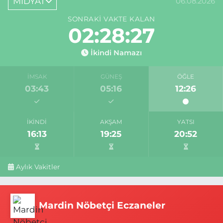
MİDYAT
06.08.2026
SONRAKI VAKTE KALAN
02:28:27
İkindi Namazı
İMSAK
GÜNEŞ
ÖĞLE
03:43
05:16
12:26
İKINDI
AKŞAM
YATSI
16:13
19:25
20:52
Aylık Vakitler
Mardin Nöbetçi Eczaneler