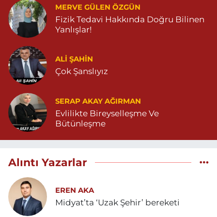
MERVE GÜLEN ÖZGÜN
Fizik Tedavi Hakkında Doğru Bilinen
Yanlışlar!
ALI ŞAHİN
Çok Şanslıyız
SERAP AKAY AĞIRMAN
Evlilikte Bireyselleşme Ve
Bütünleşme
Alıntı Yazarlar
EREN AKA
Midyat’ta ‘Uzak Şehir’ bereketi