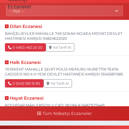
Dilan Eczanesi
BAHÇELİEVLER MAHALLE 749.SOKAK NO:6EA MİDYAT DEVLET
HASTANESİ KARŞISI 04824622020
0 (482) 462 20 20
Yol Tarifi Al
Halk Eczanesi
YENİKENT MAHALLE ŞEHİT POLİS MEMURU NURETTİN TEKİN
CADDESİ NO:4 H YENİ DEVLET HASTANESİ KARŞISI 05455811585
0 (545) 581 15 85
Yol Tarifi Al
Hayat Eczanesi
KOÇHİSAR MAH. ERSOYLU CAD. NO:84 A 04823127449
Tüm Nöbetçi Eczaneler
0 (482) 312 74 49
Yol Tarifi Al