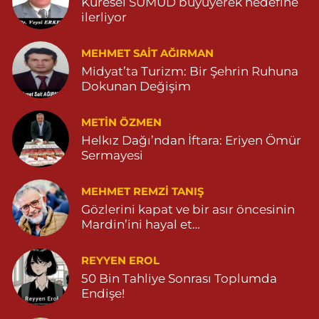
Küresel SUMUD büyüyerek hedefine
ilerliyor
MEHMET SAIT AĞIRMAN
Midyat’ta Turizm: Bir Şehrin Ruhuna
Dokunan Değişim
METIN ÖZMEN
Helkız Dağı’ndan İftara: Eriyen Ömür
Sermayesi
MEHMET REMZI TANIŞ
Gözlerini kapat ve bir asır öncesinin
Mardin’ini hayal et…
REYYEN EROL
50 Bin Tahliye Sonrası Toplumda
Endişe!