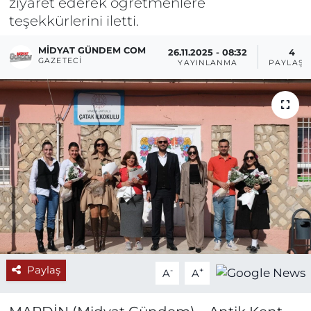
ziyaret ederek öğretmenlere
teşekkürlerini iletti.
MIDYAT GÜNDEM COM
26.11.2025 - 08:32
4
GAZETECI
YAYINLANMA
PAYLAŞI
Paylaş
-
+
A
A