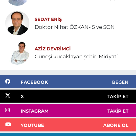
SEDAT ERİŞ
Doktor Nihat ÖZKAN- 5 ve SON
AZIZ DEVRIMCI
Güneşi kucaklayan şehir ‘Midyat’
FACEBOOK
BEĞEN
X
TAKIP ET
INSTAGRAM
TAKIP ET
YOUTUBE
ABONE OL