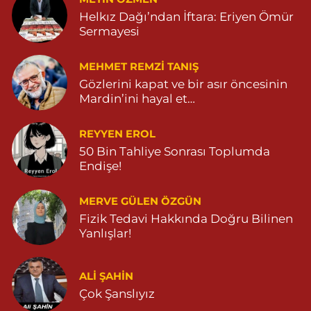
MARDİN CADDE NO:20A 04825712234
Helkız Dağı’ndan İftara: Eriyen Ömür
0 (482) 571 22 34
Yol Tarifi Al
Sermayesi
MEHMET REMZI TANIŞ
Gözlerini kapat ve bir asır öncesinin
Mardin’ini hayal et…
REYYEN EROL
50 Bin Tahliye Sonrası Toplumda
Endişe!
MERVE GÜLEN ÖZGÜN
Fizik Tedavi Hakkında Doğru Bilinen
Yanlışlar!
ALI ŞAHİN
Çok Şanslıyız