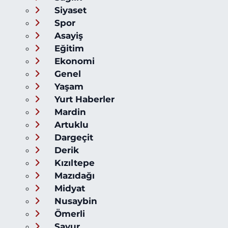
Siyaset
Spor
Asayiş
Eğitim
Ekonomi
Genel
Yaşam
Yurt Haberler
Mardin
Artuklu
Dargeçit
Derik
Kızıltepe
Mazıdağı
Midyat
Nusaybin
Ömerli
Savur