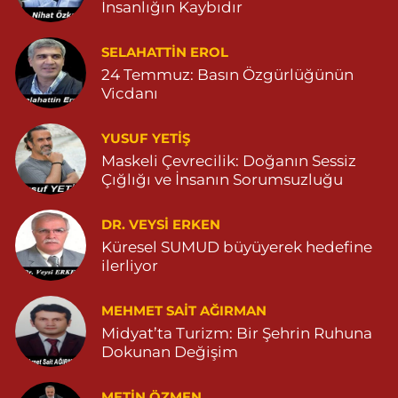
0 (482) 415 15 01
Yol Tarifi Al
İnsanlığın Kaybıdır
Demhat Eczanesi
SELAHATTIN EROL
POYRAZ MAHALLE MARDİN-DİYARBAKIR CADDE NO:94B
24 Temmuz: Basın Özgürlüğünün
04825112785
Vicdanı
0 (482) 511 27 85
Yol Tarifi Al
YUSUF YETİŞ
Ömerli Eczanesi
Maskeli Çevrecilik: Doğanın Sessiz
Çığlığı ve İnsanın Sorumsuzluğu
YENİ MAHALLE HASTANE CADDESİ 3086 SOKAK NO:7 2
04825413333
0 (482) 541 33 33
Yol Tarifi Al
DR. VEYSI ERKEN
Küresel SUMUD büyüyerek hedefine
ilerliyor
Büşra Eczanesi
BAHÇEBAŞI MAHALLESİ 1 MAYIS BULVARI NO:21 BAHÇEBAŞI
SAĞLIK OCAĞI YANI 04823812379
MEHMET SAIT AĞIRMAN
Midyat’ta Turizm: Bir Şehrin Ruhuna
0 (482) 381 23 79
Yol Tarifi Al
Dokunan Değişim
Yavuz Eczanesi
METIN ÖZMEN