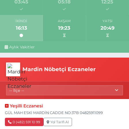
03:45
05:18
12:25
İKINDI
AKŞAM
YATSI
16:13
19:23
20:49
Aylık Vakitler
Mardin Nöbetçi Eczaneler
Yeşilli Eczanesi
GÜL MAH ESKİ MARDİN CADDE NO:37B 04825911099
0 (482) 591 10 99
Yol Tarifi Al