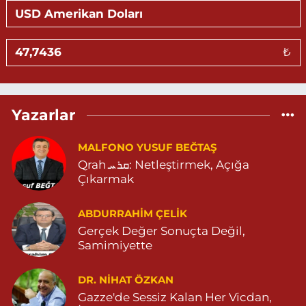
MARDİN DEVLET HASTANESİ KARŞISI PRESTİJ İŞ MERKEZİ
ARTUKLU MARDİN 04822122576
0 (482) 212 25 76
Yol Tarifi Al
₺
Eylül Eczanesi
TEPEBAŞI MAHALLE 655 SOKAK NO:35 D MİGROS (ESKİ
CAREFOURSA ) ARKASI ZERGAN ASM KARŞISI MEHMET SİNCAR
Yazarlar
PARKI YANI ZERGAN AİLE HEKİMLİĞİ KARŞISI 04823121313
0 (482) 312 13 13
Yol Tarifi Al
MALFONO YUSUF BEĞTAŞ
Qrah ܩܪܚ: Netleştirmek, Açığa
Tema Eczanesi
Çıkarmak
ATATÜRK MAHALLESİ NUSAYBİN CADDE NO:1 E NUSAYBİN CD.
ÖZEL İPEKYOLU HASTANESİ YANI 04823122920
ABDURRAHIM ÇELİK
0 (482) 312 29 20
Yol Tarifi Al
Gerçek Değer Sonuçta Değil,
Samimiyette
Menal Eczanesi
SELAHADDİN EYYUBİ MAHALLE LOZAN CADDE NO:7 B
DR. NIHAT ÖZKAN
04824151501
Gazze'de Sessiz Kalan Her Vicdan,