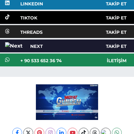
LINKEDIN
TAKIP ET
TIKTOK
TAKIP ET
THREADS
TAKIP ET
NEXT
TAKIP ET
+ 90 533 652 36 74
İLETIŞIM