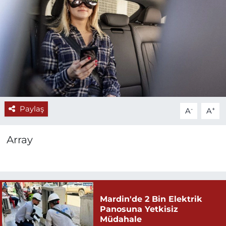
Paylaş
-
+
A
A
Array
Mardin'de 2 Bin Elektrik
Panosuna Yetkisiz
Müdahale