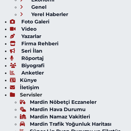
Genel
Yerel Haberler
Foto Galeri
Video
Yazarlar
Firma Rehberi
Seri İlan
Röportaj
Biyografi
Anketler
Künye
İletişim
Servisler
Mardin Nöbetçi Eczaneler
Mardin Hava Durumu
Mardin Namaz Vakitleri
Mardin Trafik Yoğunluk Haritası