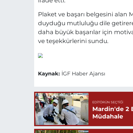
ifade etti.
Plaket ve başarı belgesini alan 
duyduğu mutluluğu dile getirere
daha büyük başarılar için motiv
ve teşekkürlerini sundu.
Kaynak:
İGF Haber Ajansı
EDITÖRÜN SEÇTIĞI
Mardin'de 2 
Müdahale