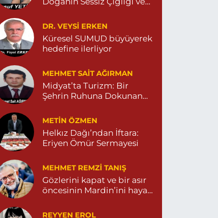
Doğanın Sessiz Çığlığı ve
O:122G DEVLET HASTANESİ KARŞISI
DİYARBAKIR YOLU CEPHESİ) 04822125304
İnsanın Sorumsuzluğu
0 (482) 212 53 04
Yol Tarifi Al
DR. VEYSI ERKEN
Küresel SUMUD büyüyerek
hedefine ilerliyor
Özdemir Eczanesi
ENİ MAHALLE 3086 SOKAK NO:4 3 04825413121
MEHMET SAIT AĞIRMAN
0 (482) 541 31 21
Yol Tarifi Al
Midyat’ta Turizm: Bir
Şehrin Ruhuna Dokunan
Değişim
METIN ÖZMEN
Helkız Dağı’ndan İftara:
Eriyen Ömür Sermayesi
MEHMET REMZI TANIŞ
Gözlerini kapat ve bir asır
öncesinin Mardin’ini hayal
et…
REYYEN EROL