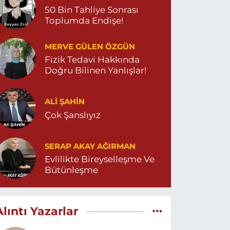
50 Bin Tahliye Sonrası
Toplumda Endişe!
MERVE GÜLEN ÖZGÜN
Fizik Tedavi Hakkında
Doğru Bilinen Yanlışlar!
ALI ŞAHİN
Çok Şanslıyız
SERAP AKAY AĞIRMAN
Evlilikte Bireyselleşme Ve
Bütünleşme
Alıntı Yazarlar