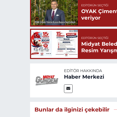
EDITÖRÜN SEÇTIĞI
OYAK Çiment
veriyor
EDITÖRÜN SEÇTIĞI
Midyat Beled
Resim Yarış
EDITÖR HAKKINDA
Haber Merkezi
Bunlar da ilginizi çekebilir