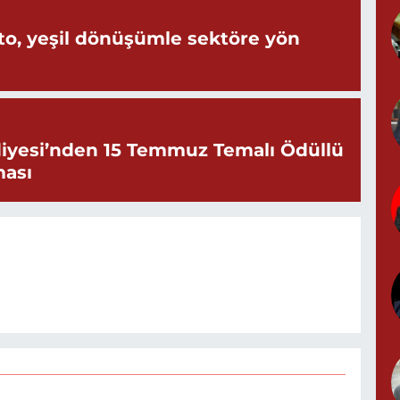
o, yeşil dönüşümle sektöre yön
K
iyesi’nden 15 Temmuz Temalı Ödüllü
G
ması
0
G
0
N