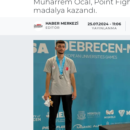
Muharrem Öcal, Point Figh
madalya kazandı.
HABER MERKEZI
25.07.2024 - 11:06
EDITÖR
YAYINLANMA