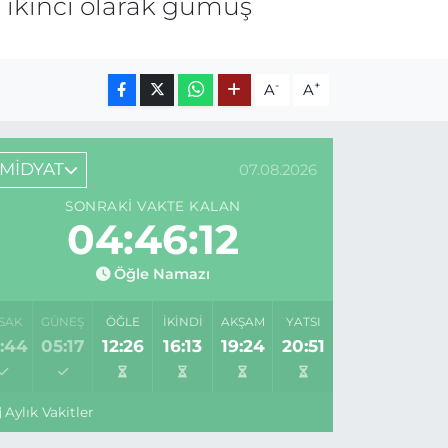
 ikinci olarak gümüş
-
+
A
A
MİDYAT
07.08.2026
SONRAKI VAKTE KALAN
04:46:12
Öğle Namazı
SAK
GÜNEŞ
ÖĞLE
İKINDI
AKŞAM
YATSI
:44
05:17
12:26
16:13
19:24
20:51
Aylık Vakitler