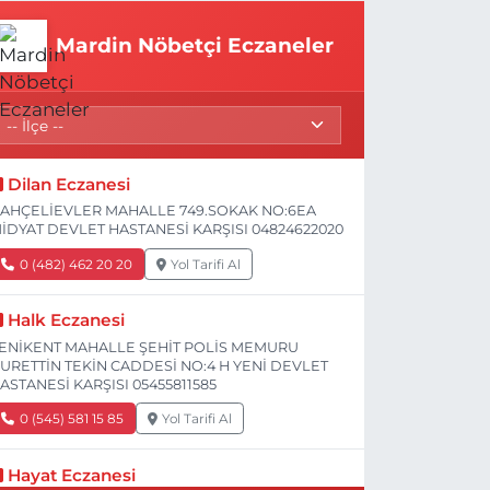
Mardin Nöbetçi Eczaneler
Dilan Eczanesi
AHÇELİEVLER MAHALLE 749.SOKAK NO:6EA
İDYAT DEVLET HASTANESİ KARŞISI 04824622020
0 (482) 462 20 20
Yol Tarifi Al
Halk Eczanesi
ENİKENT MAHALLE ŞEHİT POLİS MEMURU
URETTİN TEKİN CADDESİ NO:4 H YENİ DEVLET
ASTANESİ KARŞISI 05455811585
0 (545) 581 15 85
Yol Tarifi Al
Hayat Eczanesi