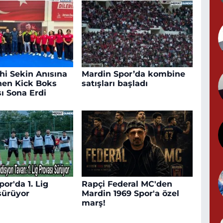
N
(
Y
hi Sekin Anısına
Mardin Spor’da kombine
en Kick Boks
satışları başladı
ı Sona Erdi
or'da 1. Lig
Rapçi Federal MC'den
sürüyor
Mardin 1969 Spor'a özel
marş!