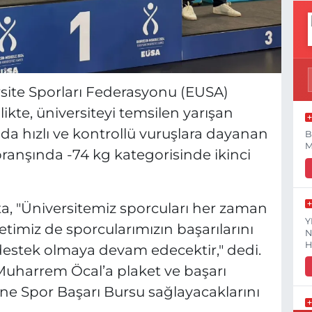
site Sporları Federasyonu (EUSA)
ikte, üniversiteyi temsilen yarışan
a hızlı ve kontrollü vuruşlara dayanan
B
M
 branşında -74 kg kategorisinde ikinci
ta, "Üniversitemiz sporcuları her zaman
Y
timiz de sporcularımızın başarılarını
N
H
destek olmaya devam edecektir," dedi.
n Muharrem Öcal’a plaket ve başarı
ne Spor Başarı Bursu sağlayacaklarını