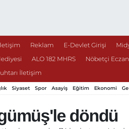
İletişim
Reklam
E-Devlet Girişi
Mid
ediyesi
ALO 182 MHRS
Nöbetçi Ecza
htarı İletişim
lık
Siyaset
Spor
Asayiş
Eğitim
Ekonomi
Ge
'gümüş'le döndü