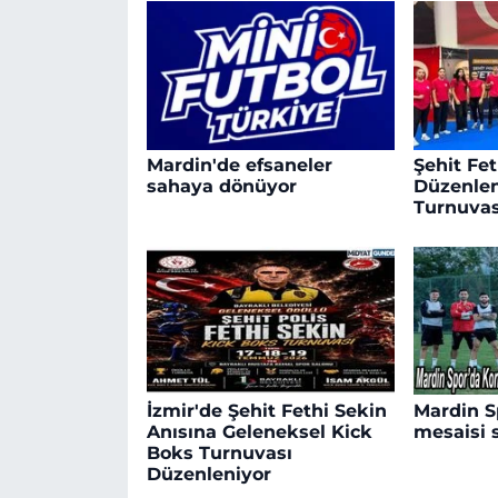
Mardin'de efsaneler
Şehit Fet
sahaya dönüyor
Düzenlen
Turnuvas
İzmir'de Şehit Fethi Sekin
Mardin Sp
Anısına Geleneksel Kick
mesaisi 
Boks Turnuvası
Düzenleniyor