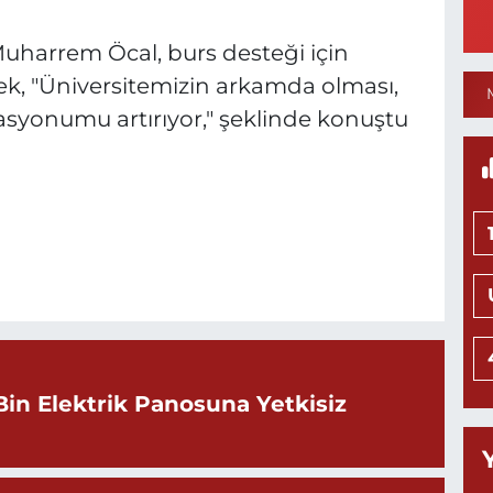
K
0
Muharrem Öcal, burs desteği için
k, "Üniversitemizin arkamda olması,
asyonumu artırıyor," şeklinde konuştu
8
S
H
K
0
Bin Elektrik Panosuna Yetkisiz
B
C