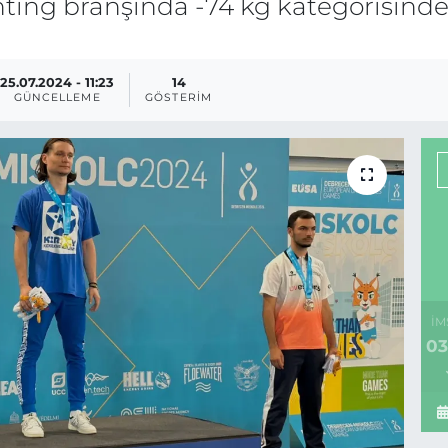
ting branşında -74 kg kategorisinde
25.07.2024 - 11:23
14
GÜNCELLEME
GÖSTERIM
İM
03