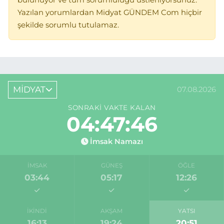
Yazılan yorumlardan Midyat GÜNDEM Com hiçbir
şekilde sorumlu tutulamaz.
MİDYAT
07.08.2026
SONRAKI VAKTE KALAN
04:47:46
İmsak Namazı
İMSAK
GÜNEŞ
ÖĞLE
03:44
05:17
12:26
İKINDI
AKŞAM
YATSI
16:13
19:24
20:51