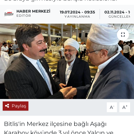
HABER MERKEZI
19.07.2024 - 09:35
02.11.2024 - 10
EDITÖR
YAYINLANMA
GÜNCELLEM
Paylaş
-
+
A
A
Bitlis'in Merkez ilçesine bağlı Aşağı
Karaboy köyünde 3 yıl önce Yalçın ve