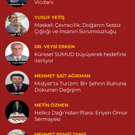
Vicdanı
0 (482) 541 31 56
Yol Tarifi Al
YUSUF YETİŞ
İlknur Eczanesi
Maskeli Çevrecilik: Doğanın Sessiz
GÜL MAH. VATAN CAD. NO:2A 04825911091
Çığlığı ve İnsanın Sorumsuzluğu
0 (482) 591 10 91
Yol Tarifi Al
DR. VEYSI ERKEN
Turan Eczanesi
Küresel SUMUD büyüyerek hedefine
TEPEBAŞI MAHALLE KISMETLİ CADDE NO:59D SAĞLIK OCAĞI
ilerliyor
YANI 04823813670
0 (482) 381 36 70
Yol Tarifi Al
MEHMET SAIT AĞIRMAN
Midyat’ta Turizm: Bir Şehrin Ruhuna
Dokunan Değişim
METIN ÖZMEN
Helkız Dağı’ndan İftara: Eriyen Ömür
Sermayesi
MEHMET REMZI TANIŞ