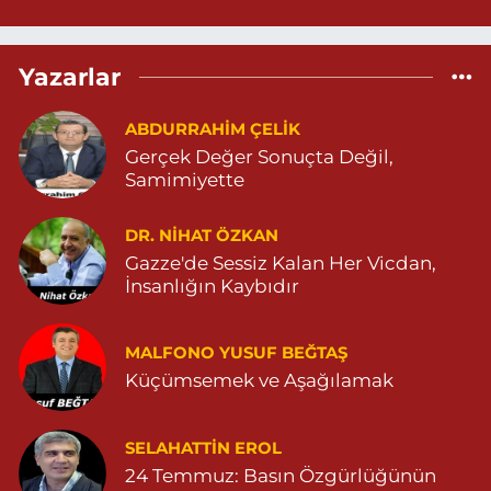
Sevlim Eczanesi
Yazarlar
YENİ MAHALLE 514 SOKAK NO:36 ÇEÇEN MEZARLIĞININ 300
METRE ARKASI YENİ MAHALLE ASM KARŞISI 04823130747
ABDURRAHIM ÇELİK
0 (482) 313 07 47
Yol Tarifi Al
Gerçek Değer Sonuçta Değil,
Samimiyette
Sarohan Eczanesi
ZEYTNPINAR MAHALLESİ ROJ CADDESİ NO:30 A derik devlet
hastanesi karşısı 05425113484
DR. NIHAT ÖZKAN
Gazze'de Sessiz Kalan Her Vicdan,
0 (542) 511 34 84
Yol Tarifi Al
İnsanlığın Kaybıdır
Eymen Eczanesi
POYRAZ MAHALLE MEVLANA SOKAK NO:5A 05343032144
MALFONO YUSUF BEĞTAŞ
Küçümsemek ve Aşağılamak
0 (534) 303 21 44
Yol Tarifi Al
Yeni Eczanesi
SELAHATTIN EROL
YENİ MAHALLE 3086 SOKAK NO:2 4 04825413156
24 Temmuz: Basın Özgürlüğünün