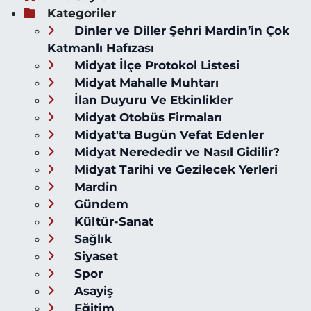
Kategoriler
Dinler ve Diller Şehri Mardin’in Çok
Katmanlı Hafızası
Midyat İlçe Protokol Listesi
Midyat Mahalle Muhtarı
İlan Duyuru Ve Etkinlikler
Midyat Otobüs Firmaları
Midyat'ta Bugün Vefat Edenler
Midyat Nerededir ve Nasıl Gidilir?
Midyat Tarihi ve Gezilecek Yerleri
Mardin
Gündem
Kültür-Sanat
Sağlık
Siyaset
Spor
Asayiş
Eğitim