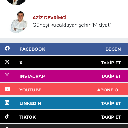
AZIZ DEVRIMCI
Güneşi kucaklayan şehir ‘Midyat’
FACEBOOK
BEĞEN
X
TAKIP ET
INSTAGRAM
TAKIP ET
YOUTUBE
ABONE OL
LINKEDIN
TAKIP ET
TIKTOK
TAKIP ET