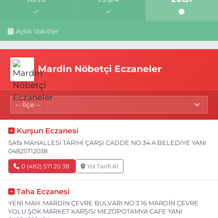
Aylık Vakitler
Mardin Nöbetçi Eczaneler
Kurşun Eczanesi
SAfa MAHALLESİ TARİHİ ÇARŞI CADDE NO:34 A BELEDİYE YANI
04825712038
0 (482) 571 20 38
Yol Tarifi Al
Taha Eczanesi
YENİ MAH. MARDİN ÇEVRE BULVARI NO:3 16 MARDİN ÇEVRE
YOLU ŞOK MARKET KARŞISI MEZOPOTAMYA CAFE YANI