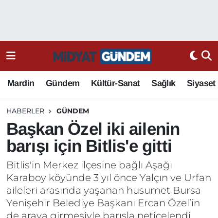
Mardin
Gündem
Kültür-Sanat
Sağlık
Siyaset
HABERLER
GÜNDEM
Başkan Özel iki ailenin
barışı için Bitlis'e gitti
Bitlis'in Merkez ilçesine bağlı Aşağı
Karaboy köyünde 3 yıl önce Yalçın ve Urfan
aileleri arasında yaşanan husumet Bursa
Yenişehir Belediye Başkanı Ercan Özel’in
de araya girmesiyle barışla neticelendi