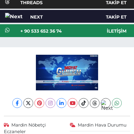
THREADS
TAKIP ET
NEXT
TAKIP ET
+ 90 533 652 36 74
İLETIŞIM
Mardin Nöbetçi
Mardin Hava Durumu
Eczaneler