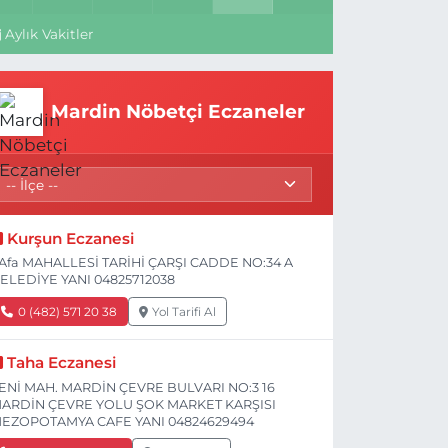
Aylık Vakitler
Mardin Nöbetçi Eczaneler
Kurşun Eczanesi
Afa MAHALLESİ TARİHİ ÇARŞI CADDE NO:34 A
ELEDİYE YANI 04825712038
0 (482) 571 20 38
Yol Tarifi Al
Taha Eczanesi
ENİ MAH. MARDİN ÇEVRE BULVARI NO:3 16
ARDİN ÇEVRE YOLU ŞOK MARKET KARŞISI
EZOPOTAMYA CAFE YANI 04824629494