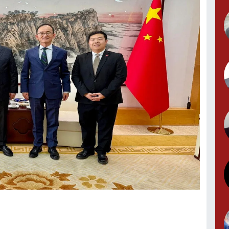
Y
G
T
S