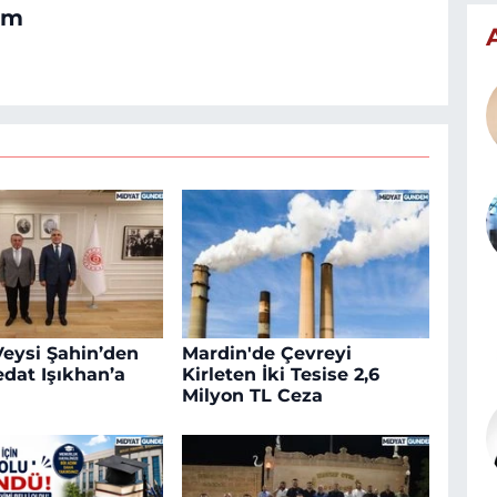
om
eysi Şahin’den
Mardin'de Çevreyi
dat Işıkhan’a
Kirleten İki Tesise 2,6
Milyon TL Ceza