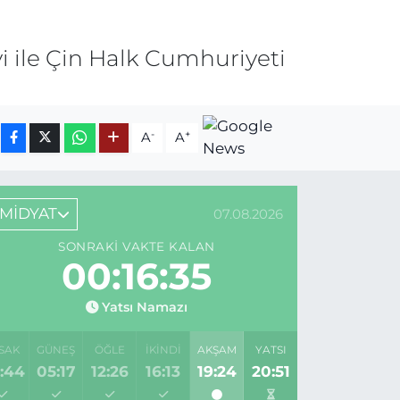
i ile Çin Halk Cumhuriyeti
-
+
A
A
MİDYAT
07.08.2026
SONRAKI VAKTE KALAN
00:16:35
Yatsı Namazı
SAK
GÜNEŞ
ÖĞLE
İKINDI
AKŞAM
YATSI
:44
05:17
12:26
16:13
19:24
20:51