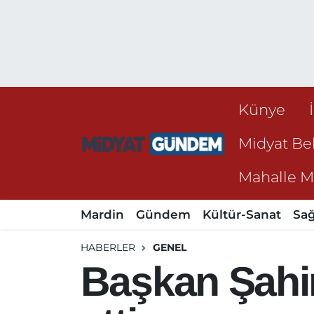
Künye
Midyat Bel
Mahalle Mu
Mardin
Gündem
Kültür-Sanat
Sağ
HABERLER
GENEL
Başkan Şahin