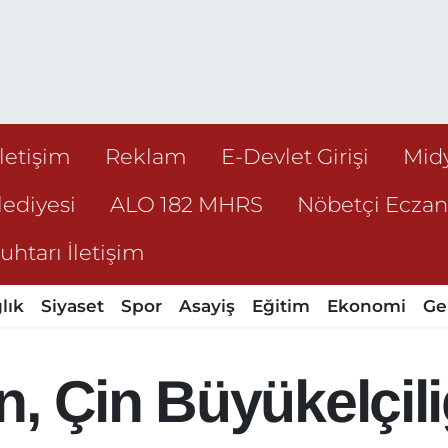
İletişim
Reklam
E-Devlet Girişi
Mid
ediyesi
ALO 182 MHRS
Nöbetçi Ecza
htarı İletişim
lık
Siyaset
Spor
Asayiş
Eğitim
Ekonomi
Ge
, Çin Büyükelçiliğ