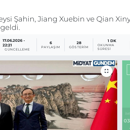
ysi Şahin, Jiang Xuebin ve Qian Xiny
geldi.
17.06.2026 -
1 DK
6
28
22:21
OKUNMA
PAYLAŞIM
GÖSTERIM
SÜRESI
GÜNCELLEME
İM
03