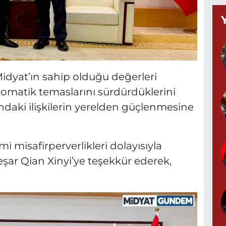
Y
M
A
idyat’ın sahip olduğu değerleri
omatik temaslarını sürdürdüklerini
sındaki ilişkilerin yerelden güçlenmesine
Z
d
i misafirperverlikleri dolayısıyla
şar Qian Xinyi’ye teşekkür ederek,
P
0