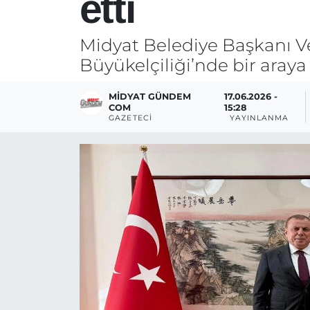
etti
Midyat Belediye Başkanı Ve
Büyükelçiliği’nde bir araya 
MIDYAT GÜNDEM
17.06.2026 -
COM
15:28
GAZETECI
YAYINLANMA