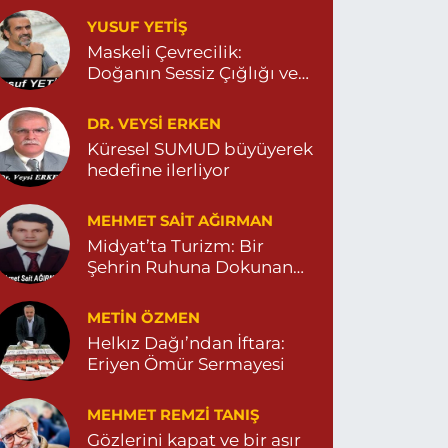
Yeni Eczanesi
YUSUF YETİŞ
ENİ MAHALLE 3086 SOKAK NO:2 4 04825413156
Maskeli Çevrecilik:
0 (482) 541 31 56
Yol Tarifi Al
Doğanın Sessiz Çığlığı ve
İnsanın Sorumsuzluğu
İlknur Eczanesi
DR. VEYSI ERKEN
ÜL MAH. VATAN CAD. NO:2A 04825911091
Küresel SUMUD büyüyerek
hedefine ilerliyor
0 (482) 591 10 91
Yol Tarifi Al
MEHMET SAIT AĞIRMAN
Turan Eczanesi
Midyat’ta Turizm: Bir
EPEBAŞI MAHALLE KISMETLİ CADDE NO:59D
Şehrin Ruhuna Dokunan
AĞLIK OCAĞI YANI 04823813670
Değişim
0 (482) 381 36 70
Yol Tarifi Al
METIN ÖZMEN
Helkız Dağı’ndan İftara:
Eriyen Ömür Sermayesi
MEHMET REMZI TANIŞ
Gözlerini kapat ve bir asır