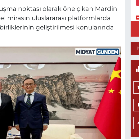
uşma noktası olarak öne çıkan Mardin
el mirasın uluslararası platformlarda
Y
birliklerinin geliştirilmesi konularında
S
Y
N
H
L
0
Ö
M
H
0