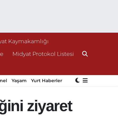
yat Kaymakamlığı
ne
Midyat Protokol Listesi
nel
Yaşam
Yurt Haberler
ini ziyaret