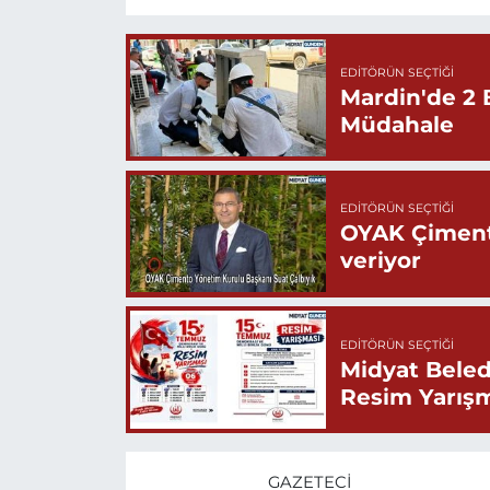
EDITÖRÜN SEÇTIĞI
Mardin'de 2 
Müdahale
EDITÖRÜN SEÇTIĞI
OYAK Çiment
veriyor
EDITÖRÜN SEÇTIĞI
Midyat Beled
Resim Yarış
GAZETECI