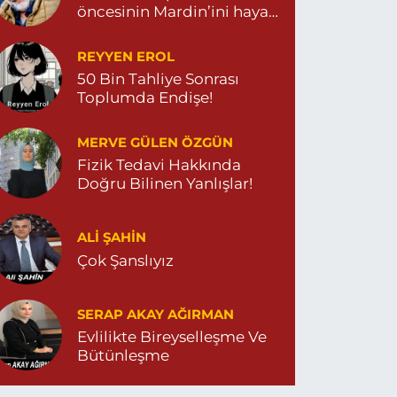
öncesinin Mardin’ini hayal
et…
REYYEN EROL
50 Bin Tahliye Sonrası
Toplumda Endişe!
MERVE GÜLEN ÖZGÜN
Fizik Tedavi Hakkında
Doğru Bilinen Yanlışlar!
ALI ŞAHİN
Çok Şanslıyız
SERAP AKAY AĞIRMAN
Evlilikte Bireyselleşme Ve
Bütünleşme