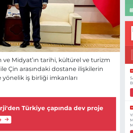
 ve Midyat’ın tarihi, kültürel ve turizm
ile Çin arasındaki dostane ilişkilerin
önelik iş birliği imkanları
S
B
ji'den Türkiye çapında dev proje
Y
e
M
M