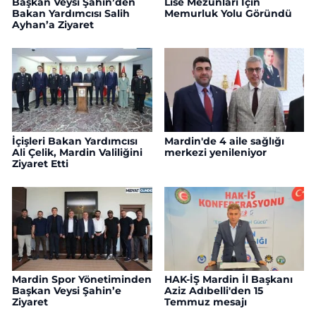
Başkan Veysi Şahin’den
Lise Mezunları İçin
Bakan Yardımcısı Salih
Memurluk Yolu Göründü
Ayhan’a Ziyaret
İçişleri Bakan Yardımcısı
Mardin'de 4 aile sağlığı
Ali Çelik, Mardin Valiliğini
merkezi yenileniyor
Ziyaret Etti
Mardin Spor Yönetiminden
HAK-İŞ Mardin İl Başkanı
Başkan Veysi Şahin’e
Aziz Adıbelli'den 15
Ziyaret
Temmuz mesajı