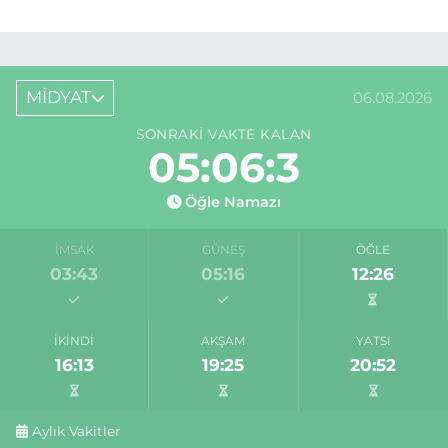
MİDYAT
06.08.2026
SONRAKI VAKTE KALAN
05:06:3
Öğle Namazı
İMSAK
GÜNEŞ
ÖĞLE
03:43
05:16
12:26
İKINDI
AKŞAM
YATSI
16:13
19:25
20:52
Aylık Vakitler