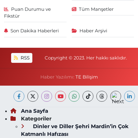
Puan Durumu ve
Tüm Manşetler
Fikstür
Son Dakika Haberleri
Haber Arşivi
RSS
Copyright © 2023. Her hakkı saklıdır.
Haber Yazılımı:
TE Bilişim
Ana Sayfa
Kategoriler
Dinler ve Diller Şehri Mardin’in Çok
Katmanlı Hafızası