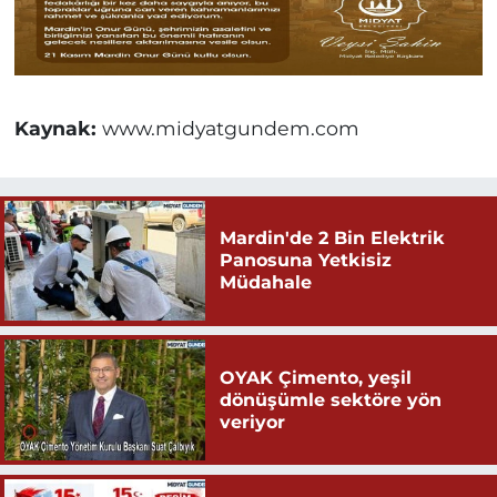
Kaynak:
www.midyatgundem.com
Mardin'de 2 Bin Elektrik
Panosuna Yetkisiz
Müdahale
OYAK Çimento, yeşil
dönüşümle sektöre yön
veriyor