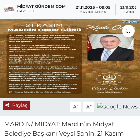
MIDYAT GÜNDEM COM
21.11.2025 - 09:05
21.11.2025
GAZETECI
YAYINLANMA
GÜNCE
Paylaş
-
+
A
A
MARDİN/ MİDYAT: Mardin’in Midyat
Belediye Başkanı Veysi Şahin, 21 Kasım