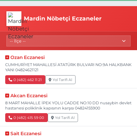
Mardin Nöbetçi Eczaneler
Ozan Eczanesi
CUMHURİYET MAHALLESİ ATATÜRK BULVARI NO:9A HALKBANK
YANI 04824621121
0 (482) 462 11 21
Yol Tarifi Al
Akcan Eczanesi
8 MART MAHALLE İPEK YOLU CADDE NO:10 DD nusaybin devlet
hastanesi poliklinik kapısının karşısı 04824155900
0 (482) 415 59 00
Yol Tarifi Al
Sait Eczanesi