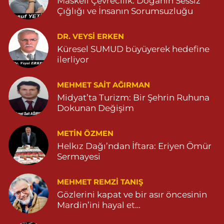
Maskeli Çevrecilik: Doğanın Sessiz
İpek Eczanesi
Çığlığı ve İnsanın Sorumsuzluğu
POYRAZ MAHALLESİ CAMİİ SOKAK NO:28B Başaran market
karşısı 04825111747
DR. VEYSI ERKEN
0 (482) 511 17 47
Yol Tarifi Al
Küresel SUMUD büyüyerek hedefine
ilerliyor
Çınarbaş Eczanesi
BAHÇEBAŞI MAHALLESİ HANSEHATUN CADDE NO:120 C
MEHMET SAIT AĞIRMAN
04825911015
Midyat’ta Turizm: Bir Şehrin Ruhuna
0 (482) 591 10 15
Yol Tarifi Al
Dokunan Değişim
METIN ÖZMEN
Helkız Dağı’ndan İftara: Eriyen Ömür
Sermayesi
MEHMET REMZI TANIŞ
Gözlerini kapat ve bir asır öncesinin
Mardin’ini hayal et…