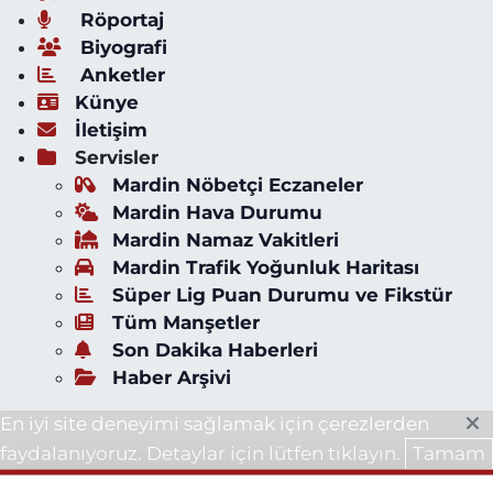
Röportaj
Biyografi
Anketler
Künye
İletişim
Servisler
Mardin Nöbetçi Eczaneler
Mardin Hava Durumu
Mardin Namaz Vakitleri
Mardin Trafik Yoğunluk Haritası
Süper Lig Puan Durumu ve Fikstür
Tüm Manşetler
Son Dakika Haberleri
Haber Arşivi
En iyi site deneyimi sağlamak için çerezlerden
faydalanıyoruz. Detaylar için lütfen tıklayın.
Tamam