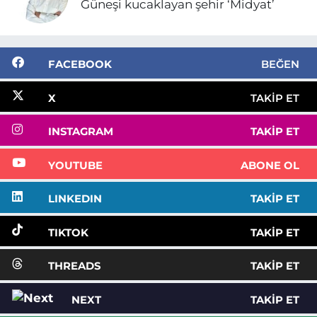
Güneşi kucaklayan şehir ‘Midyat’
FACEBOOK
BEĞEN
X
TAKIP ET
INSTAGRAM
TAKIP ET
YOUTUBE
ABONE OL
LINKEDIN
TAKIP ET
TIKTOK
TAKIP ET
THREADS
TAKIP ET
NEXT
TAKIP ET