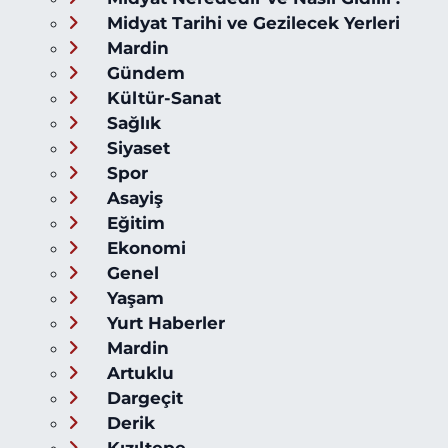
Midyat Tarihi ve Gezilecek Yerleri
Mardin
Gündem
Kültür-Sanat
Sağlık
Siyaset
Spor
Asayiş
Eğitim
Ekonomi
Genel
Yaşam
Yurt Haberler
Mardin
Artuklu
Dargeçit
Derik
Kızıltepe