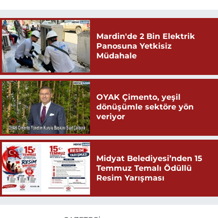
Mardin'de 2 Bin Elektrik
Panosuna Yetkisiz
Müdahale
OYAK Çimento, yeşil
dönüşümle sektöre yön
veriyor
Midyat Belediyesi’nden 15
Temmuz Temalı Ödüllü
Resim Yarışması