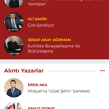
Yanlışlar!
ALI ŞAHİN
Çok Şanslıyız
SERAP AKAY AĞIRMAN
Evlilikte Bireyselleşme Ve
Bütünleşme
Alıntı Yazarlar
EREN AKA
Midyat’ta ‘Uzak Şehir’ bereketi
YAVUZ DONAT