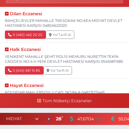
Dilan Eczanesi
BAHÇELİEVLER MAHALLE 749.SOKAK NO:6EA MİDYAT DEVLET
HASTANESİ KARŞISI 04824622020
0 (482) 462 20 20
Yol Tarifi Al
Halk Eczanesi
YENİKENT MAHALLE ŞEHİT POLİS MEMURU NURETTİN TEKİN
CADDESİ NO:4 H YENİ DEVLET HASTANESİ KARŞISI 05455811585
0 (545) 581 15 85
Yol Tarifi Al
Hayat Eczanesi
KOÇHİSAR MAH. ERSOYLU CAD. NO:84 A 04823127449
Tüm Nöbetçi Eczaneler
0 (482) 312 74 49
Yol Tarifi Al
Değer Eczanesi
°
28
47,6704
55,0
0
%
8 MART MAHALLESİ İPEKYOLU CADDE VİKENT SİTESİ C BLOK
NO:10 II NUSAYBİN DEVLET HASTANESİ KARŞISI 04824151818