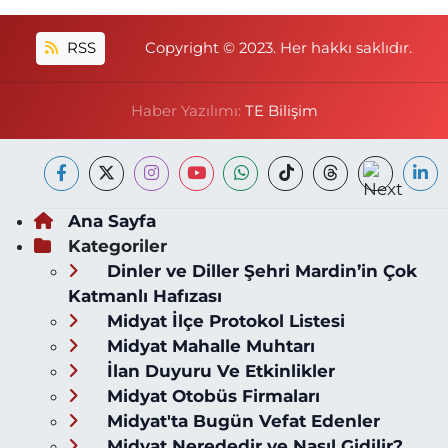
RSS
Copyright © 2023. Her hakkı saklıdır.
Haber Yazılımı:
TE Bilişim
Ana Sayfa
Kategoriler
Dinler ve Diller Şehri Mardin’in Çok
Katmanlı Hafızası
Midyat İlçe Protokol Listesi
Midyat Mahalle Muhtarı
İlan Duyuru Ve Etkinlikler
Midyat Otobüs Firmaları
Midyat'ta Bugün Vefat Edenler
Midyat Nerededir ve Nasıl Gidilir?