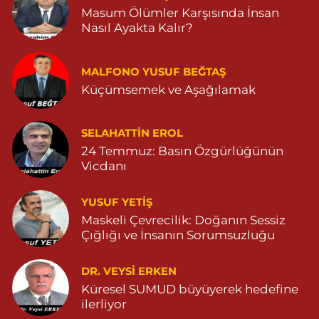
Masum Ölümler Karşısında İnsan
0 (538) 054 41 55
Yol Tarifi Al
Nasıl Ayakta Kalır?
Huzur Eczanesi
MALFONO YUSUF BEĞTAŞ
GÜL MAHALLESİ VATAN CADDE NO:4A 04825912517
Küçümsemek ve Aşağılamak
0 (482) 591 25 17
Yol Tarifi Al
Dara Eczanesi
SELAHATTIN EROL
24 Temmuz: Basın Özgürlüğünün
NUR MAHALLESİ VALİ OZAN CADDESİ DIŞ KAPI NO:122G
DEVLET HASTANESİ KARŞISI (DİYARBAKIR YOLU CEPHESİ)
Vicdanı
04822125304
0 (482) 212 53 04
Yol Tarifi Al
YUSUF YETİŞ
Maskeli Çevrecilik: Doğanın Sessiz
Özdemir Eczanesi
Çığlığı ve İnsanın Sorumsuzluğu
YENİ MAHALLE 3086 SOKAK NO:4 3 04825413121
DR. VEYSI ERKEN
0 (482) 541 31 21
Yol Tarifi Al
Küresel SUMUD büyüyerek hedefine
ilerliyor