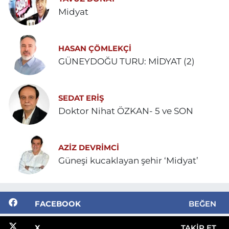
Midyat
HASAN ÇÖMLEKÇİ
GÜNEYDOĞU TURU: MİDYAT (2)
SEDAT ERİŞ
Doktor Nihat ÖZKAN- 5 ve SON
AZIZ DEVRIMCI
Güneşi kucaklayan şehir ‘Midyat’
FACEBOOK
BEĞEN
X
TAKIP ET