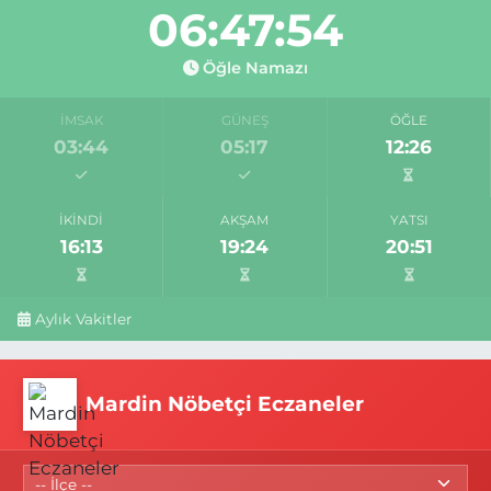
06:47:54
Öğle Namazı
İMSAK
GÜNEŞ
ÖĞLE
03:44
05:17
12:26
İKINDI
AKŞAM
YATSI
16:13
19:24
20:51
Aylık Vakitler
Mardin Nöbetçi Eczaneler