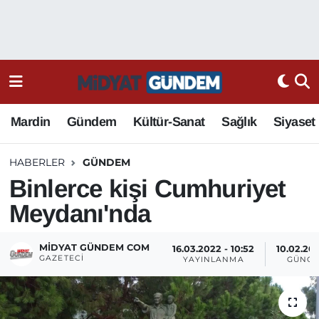
Mardin
Gündem
Kültür-Sanat
Sağlık
Siyaset
HABERLER
GÜNDEM
Binlerce kişi Cumhuriyet
Meydanı'nda
MIDYAT GÜNDEM COM
16.03.2022 - 10:52
10.02.202
GAZETECI
YAYINLANMA
GÜNCE