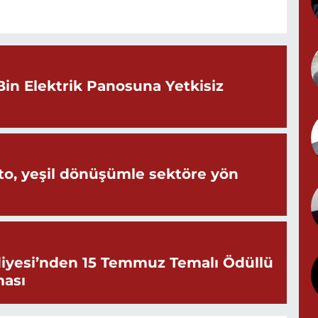
G
Bin Elektrik Panosuna Yetkisiz
T
D
o, yeşil dönüşümle sektöre yön
iyesi’nden 15 Temmuz Temalı Ödüllü
ması