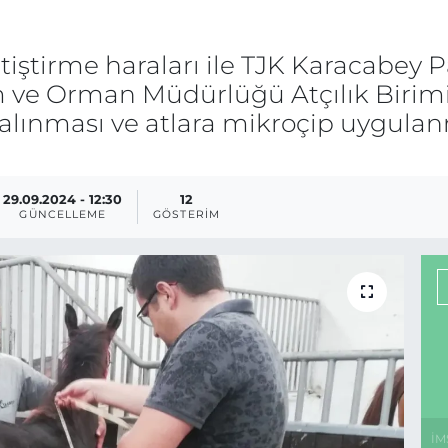
etiştirme haraları ile TJK Karacabey 
ım ve Orman Müdürlüğü Atçılık Birimi
n alınması ve atlara mikroçip uygul
29.09.2024 - 12:30
12
GÜNCELLEME
GÖSTERIM
İM