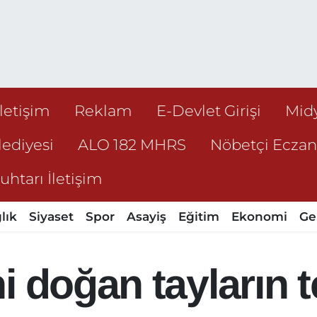
İletişim
Reklam
E-Devlet Girişi
Mid
ediyesi
ALO 182 MHRS
Nöbetçi Ecza
htarı İletişim
lık
Siyaset
Spor
Asayiş
Eğitim
Ekonomi
Ge
 doğan tayların te