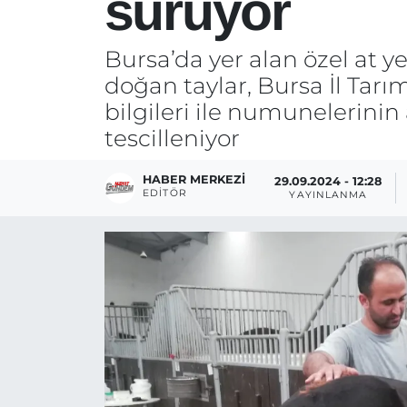
sürüyor
Bursa’da yer alan özel at y
doğan taylar, Bursa İl Tar
bilgileri ile numunelerini
tescilleniyor
HABER MERKEZI
29.09.2024 - 12:28
EDITÖR
YAYINLANMA