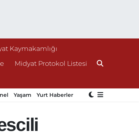
yat Kaymakamlığı
ne
Midyat Protokol Listesi
nel
Yaşam
Yurt Haberler
scili