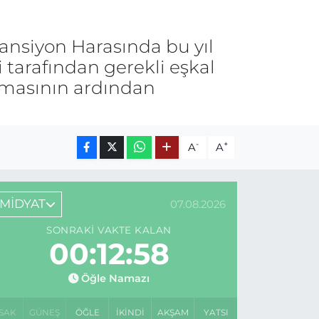
Pansiyon Harasında bu yıl
 tarafından gerekli eşkal
anmasının ardından
-
+
A
A
MİDYAT
07.08.2026
SONRAKI VAKTE KALAN
00:12:58
Öğle Namazı
SAK
GÜNEŞ
ÖĞLE
İKINDI
AKŞAM
YATSI