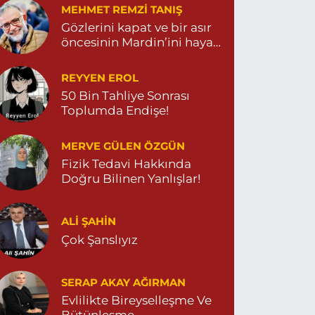
MEHMET REMZI TANIŞ
Gözlerini kapat ve bir asır
öncesinin Mardin’ini hayal
et…
REYYEN EROL
50 Bin Tahliye Sonrası
Toplumda Endişe!
MERVE GÜLEN ÖZGÜN
Fizik Tedavi Hakkında
Doğru Bilinen Yanlışlar!
ALI ŞAHİN
Çok Şanslıyız
SERAP AKAY AĞIRMAN
Evlilikte Bireyselleşme Ve