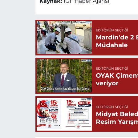
Kaynak:
İGF Haber Ajansı
EDITÖRÜN SEÇTIĞI
Mardin'de 2 
Müdahale
EDITÖRÜN SEÇTIĞI
OYAK Çiment
veriyor
EDITÖRÜN SEÇTIĞI
Midyat Beled
Resim Yarış