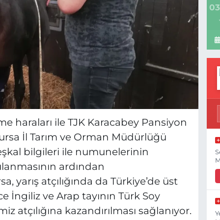
03
irme haraları ile TJK Karacabey Pansiyon
Bursa İl Tarım ve Orman Müdürlüğü
eşkal bilgileri ile numunelerinin
S
M
gulanmasının ardından
sa, yarış atçılığında da Türkiye’de üst
rce İngiliz ve Arap tayının Türk Soy
miz atçılığına kazandırılması sağlanıyor.
Y