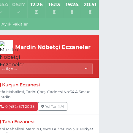
:44
05:17
12:26
16:13
19:24
20:51
Aylık Vakitler
Mardin Nöbetçi Eczaneler
Kurşun Eczanesi
efa Mahallesi, Tarihi Çarşı Caddesi No:34 A Savur
ardin
0 (482) 571 20 38
Yol Tarifi Al
Taha Eczanesi
eni Mahallesi, Mardin Çevre Bulvarı No:3 16 Midyat