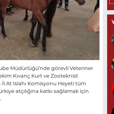
Y
Z
M
P
i Şube Müdürlüğü’nde görevli Veteriner
M
Hekim Kıvanç Kurt ve Zooteknist
İl At Islahı Komisyonu Heyeti tüm
ürkiye atçılığına katkı sağlamak için
Y
.