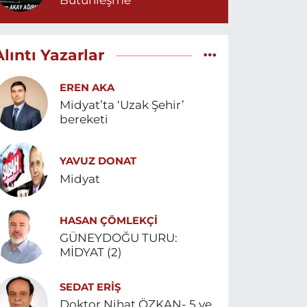
Bütünleşme
Alıntı Yazarlar
EREN AKA
Midyat’ta ‘Uzak Şehir’
bereketi
YAVUZ DONAT
Midyat
HASAN ÇÖMLEKÇİ
GÜNEYDOĞU TURU:
MİDYAT (2)
SEDAT ERİŞ
Doktor Nihat ÖZKAN- 5 ve