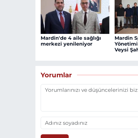
Mardin'de 4 aile sağlığı
Mardin S
merkezi yenileniyor
Yönetim
Veysi Şah
Yorumlar