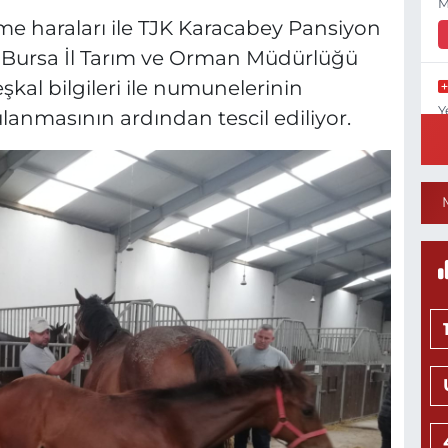
M
irme haraları ile TJK Karacabey Pansiyon
, Bursa İl Tarım ve Orman Müdürlüğü
eşkal bilgileri ile numunelerinin
Y
lanmasının ardından tescil ediliyor.
N
N
Y
M