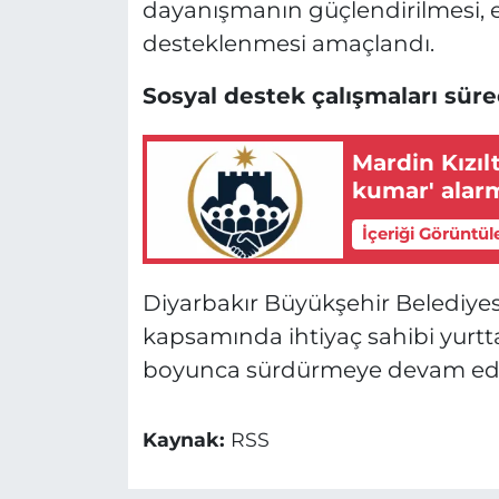
dayanışmanın güçlendirilmesi, 
desteklenmesi amaçlandı.
Sosyal destek çalışmaları sür
Mardin Kızıl
kumar' alarm
İçeriği Görüntül
Diyarbakır Büyükşehir Belediyesi,
kapsamında ihtiyaç sahibi yurttaş
boyunca sürdürmeye devam ed
Kaynak:
RSS