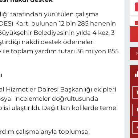
ığı tarafından yürütülen çalışma
ES) Kartı bulunan 12 bin 285 hanenin
Y
 Büyükşehir Belediyesinin yılda 4 kez, 3
S
ştirdiği nakdi destek ödemeleri
Y
le toplam yardım tutarı 36 milyon 855
ı
N
H
L
al Hizmetler Dairesi Başkanlığı ekipleri
0
osyal incelemeler doğrultusunda
isi ulaştırıldı. Dağıtılan kolilerde temel
Ö
M
dım çalışmalarıyla toplumsal
H