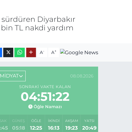
nı sürdüren Diyarbakır
 bin TL nakdi yardım
-
+
A
A
MİDYAT
08.08.2026
SONRAKI VAKTE KALAN
04:51:22
Öğle Namazı
SAK
GÜNEŞ
ÖĞLE
İKINDI
AKŞAM
YATSI
:45
05:18
12:25
16:13
19:23
20:49