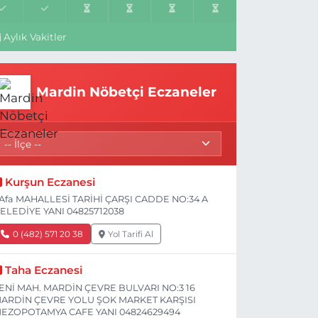
Aylık Vakitler
Mardin Nöbetçi Eczaneler
Kurşun Eczanesi
Afa MAHALLESİ TARİHİ ÇARŞI CADDE NO:34 A
ELEDİYE YANI 04825712038
0 (482) 571 20 38
Yol Tarifi Al
Taha Eczanesi
ENİ MAH. MARDİN ÇEVRE BULVARI NO:3 16
ARDİN ÇEVRE YOLU ŞOK MARKET KARŞISI
EZOPOTAMYA CAFE YANI 04824629494