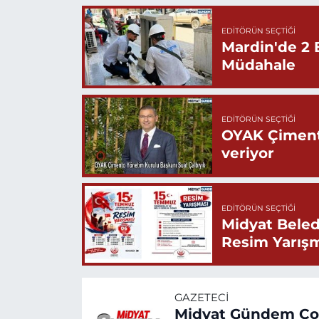
EDITÖRÜN SEÇTIĞI
Mardin'de 2 
Müdahale
EDITÖRÜN SEÇTIĞI
OYAK Çiment
veriyor
EDITÖRÜN SEÇTIĞI
Midyat Beled
Resim Yarış
GAZETECI
Midyat Gündem C