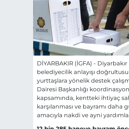
DİYARBAKIR (İGFA) - Diyarbakır 
belediyecilik anlayışı doğrultu
yurttaşlara yönelik destek çalışm
Dairesi Başkanlığı koordinasyo
kapsamında, kentteki ihtiyaç sahi
karşılanması ve bayramı daha gü
amacıyla nakdi ve ayni yardımlar 
12 bin 285 haneye bayram önc