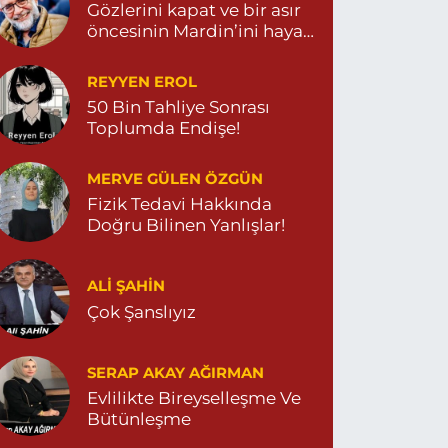
Gözlerini kapat ve bir asır
öncesinin Mardin’ini hayal
et…
REYYEN EROL
50 Bin Tahliye Sonrası
Toplumda Endişe!
MERVE GÜLEN ÖZGÜN
Fizik Tedavi Hakkında
Doğru Bilinen Yanlışlar!
ALI ŞAHİN
Çok Şanslıyız
SERAP AKAY AĞIRMAN
Evlilikte Bireyselleşme Ve
Bütünleşme