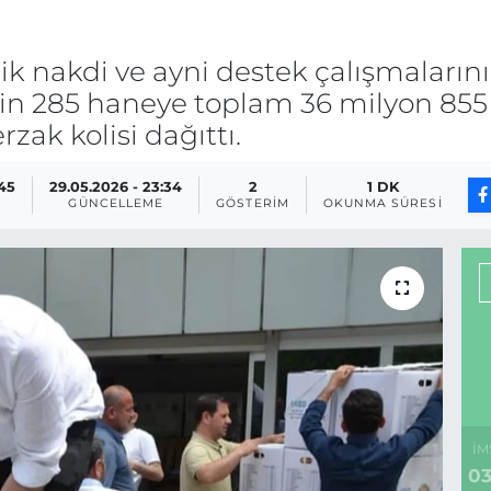
elik nakdi ve ayni destek çalışmaları
bin 285 haneye toplam 36 milyon 855
rzak kolisi dağıttı.
:45
29.05.2026 - 23:34
2
1 DK
GÜNCELLEME
GÖSTERIM
OKUNMA SÜRESI
İM
03