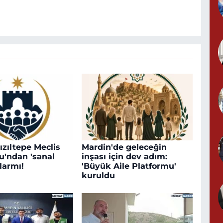
ızıltepe Meclis
Mardin'de geleceğin
u'ndan 'sanal
inşası için dev adım:
larmı!
'Büyük Aile Platformu'
kuruldu