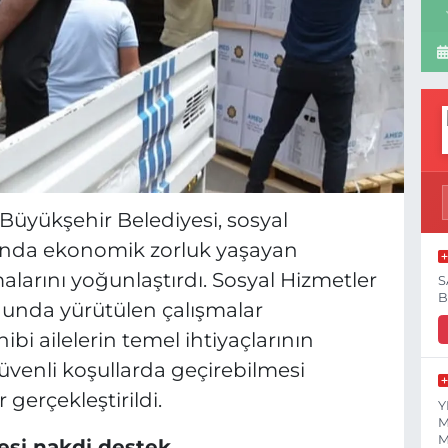
Büyükşehir Belediyesi, sosyal
sunda ekonomik zorluk yaşayan
alarını yoğunlaştırdı. Sosyal Hizmetler
S
B
nunda yürütülen çalışmalar
bi ailelerin temel ihtiyaçlarının
venli koşullarda geçirebilmesi
gerçekleştirildi.
Y
M
M
esi nakdi destek