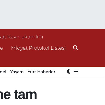
yat Kaymakamlığı
ne
Midyat Protokol Listesi
nel
Yaşam
Yurt Haberler
ine tam