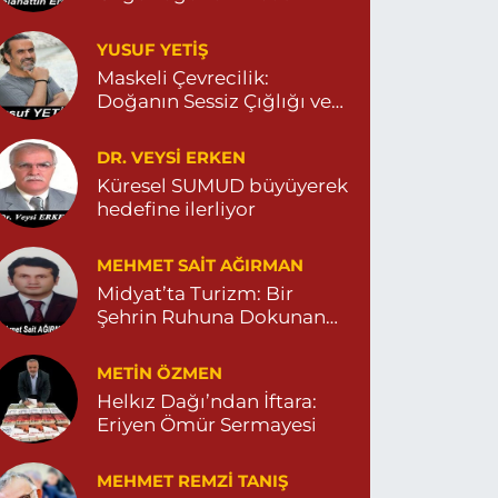
Yeni Eczanesi
YUSUF YETİŞ
ENİ MAHALLE 3086 SOKAK NO:2 4 04825413156
Maskeli Çevrecilik:
0 (482) 541 31 56
Yol Tarifi Al
Doğanın Sessiz Çığlığı ve
İnsanın Sorumsuzluğu
İlknur Eczanesi
DR. VEYSI ERKEN
ÜL MAH. VATAN CAD. NO:2A 04825911091
Küresel SUMUD büyüyerek
hedefine ilerliyor
0 (482) 591 10 91
Yol Tarifi Al
MEHMET SAIT AĞIRMAN
Turan Eczanesi
Midyat’ta Turizm: Bir
EPEBAŞI MAHALLE KISMETLİ CADDE NO:59D
Şehrin Ruhuna Dokunan
AĞLIK OCAĞI YANI 04823813670
Değişim
0 (482) 381 36 70
Yol Tarifi Al
METIN ÖZMEN
Helkız Dağı’ndan İftara:
Eriyen Ömür Sermayesi
MEHMET REMZI TANIŞ