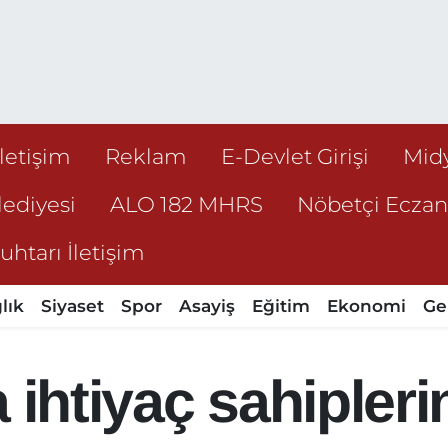
İletişim
Reklam
E-Devlet Girişi
Mid
ediyesi
ALO 182 MHRS
Nöbetçi Ecza
htarı İletişim
lık
Siyaset
Spor
Asayiş
Eğitim
Ekonomi
Ge
 ihtiyaç sahipler