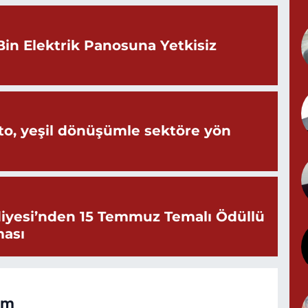
Y
Bin Elektrik Panosuna Yetkisiz
G
o, yeşil dönüşümle sektöre yön
T
S
iyesi’nden 15 Temmuz Temalı Ödüllü
ması
om