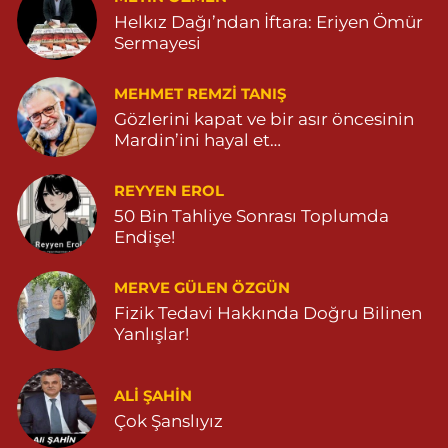
Helkız Dağı’ndan İftara: Eriyen Ömür
Sermayesi
MEHMET REMZI TANIŞ
Gözlerini kapat ve bir asır öncesinin
Mardin’ini hayal et…
REYYEN EROL
50 Bin Tahliye Sonrası Toplumda
Endişe!
MERVE GÜLEN ÖZGÜN
Fizik Tedavi Hakkında Doğru Bilinen
Yanlışlar!
ALI ŞAHİN
Çok Şanslıyız