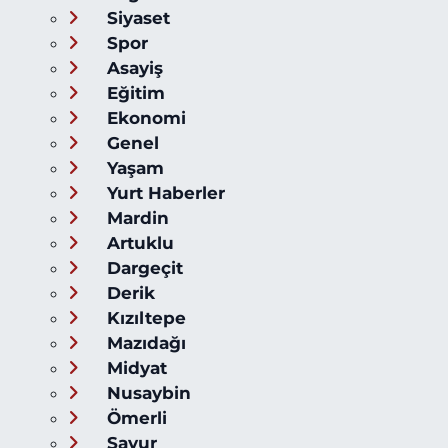
Siyaset
Spor
Asayiş
Eğitim
Ekonomi
Genel
Yaşam
Yurt Haberler
Mardin
Artuklu
Dargeçit
Derik
Kızıltepe
Mazıdağı
Midyat
Nusaybin
Ömerli
Savur