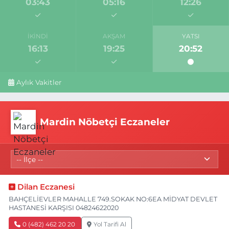
03:43
05:16
12:26
İKINDI
AKŞAM
YATSI
16:13
19:25
20:52
Aylık Vakitler
Mardin Nöbetçi Eczaneler
Dilan Eczanesi
BAHÇELİEVLER MAHALLE 749.SOKAK NO:6EA MİDYAT DEVLET
HASTANESİ KARŞISI 04824622020
0 (482) 462 20 20
Yol Tarifi Al