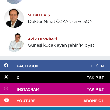
SEDAT ERİŞ
Doktor Nihat ÖZKAN- 5 ve SON
AZIZ DEVRIMCI
Güneşi kucaklayan şehir ‘Midyat’
FACEBOOK
BEĞEN
X
TAKIP ET
INSTAGRAM
TAKIP ET
YOUTUBE
ABONE OL