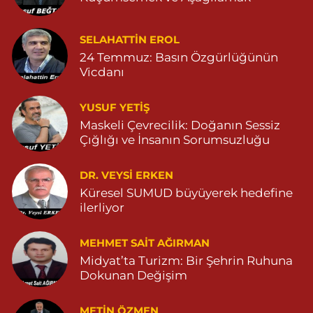
0 (482) 591 25 17
Yol Tarifi Al
Dara Eczanesi
SELAHATTIN EROL
24 Temmuz: Basın Özgürlüğünün
NUR MAHALLESİ VALİ OZAN CADDESİ DIŞ KAPI NO:122G
DEVLET HASTANESİ KARŞISI (DİYARBAKIR YOLU CEPHESİ)
Vicdanı
04822125304
0 (482) 212 53 04
Yol Tarifi Al
YUSUF YETİŞ
Maskeli Çevrecilik: Doğanın Sessiz
Özdemir Eczanesi
Çığlığı ve İnsanın Sorumsuzluğu
YENİ MAHALLE 3086 SOKAK NO:4 3 04825413121
DR. VEYSI ERKEN
0 (482) 541 31 21
Yol Tarifi Al
Küresel SUMUD büyüyerek hedefine
ilerliyor
MEHMET SAIT AĞIRMAN
Midyat’ta Turizm: Bir Şehrin Ruhuna
Dokunan Değişim
METIN ÖZMEN