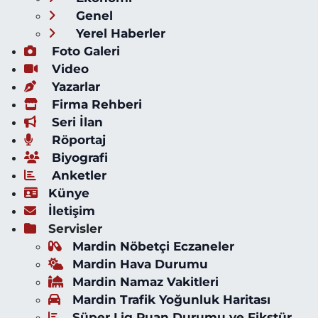
Genel
Yerel Haberler
Foto Galeri
Video
Yazarlar
Firma Rehberi
Seri İlan
Röportaj
Biyografi
Anketler
Künye
İletişim
Servisler
Mardin Nöbetçi Eczaneler
Mardin Hava Durumu
Mardin Namaz Vakitleri
Mardin Trafik Yoğunluk Haritası
Süper Lig Puan Durumu ve Fikstür