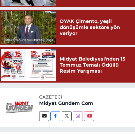
OYAK Çimento, yeşil
dönüşümle sektöre yön
veriyor
Midyat Belediyesi’nden 15
Temmuz Temalı Ödüllü
Resim Yarışması
GAZETECI
Midyat Gündem Com