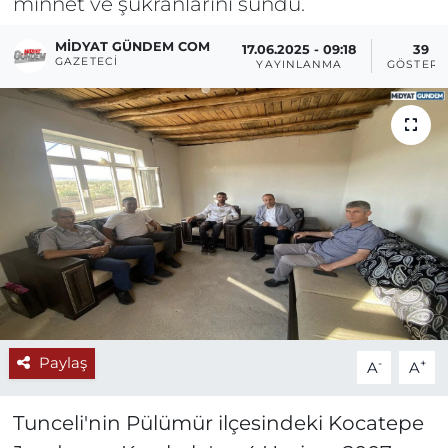
minnet ve şükranlarını sundu.
MIDYAT GÜNDEM COM
17.06.2025 - 09:18
39
GAZETECI
YAYINLANMA
GÖSTERI
Paylaş
-
+
A
A
Tunceli'nin Pülümür ilçesindeki Kocatepe