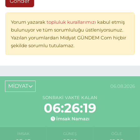
Gönder
Yorum yazarak
topluluk kurallarımızı
kabul etmiş
bulunuyor ve tüm sorumluluğu üstleniyorsunuz.
Yazılan yorumlardan Midyat GÜNDEM Com hiçbir
şekilde sorumlu tutulamaz.
MİDYAT
06.08.2026
SONRAKI VAKTE KALAN
06:26:19
İmsak Namazı
İMSAK
GÜNEŞ
ÖĞLE