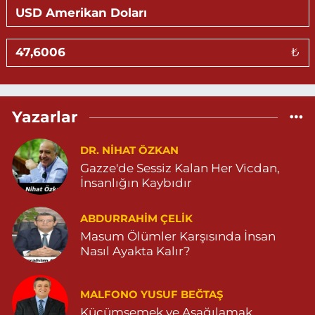
0 (530) 326 46 12
Yol Tarifi Al
Gündüz Eczanesi
₺
BAHÇEBAŞI MAHALLESİ SELAHADDİN EYYÜBİ CADDE NO:39 B
04823812323
0 (482) 381 23 23
Yol Tarifi Al
Yazarlar
Aksoy Eczanesi
KAPLAN MAH. MARDİN CAD. NO:21 A 04825030197
DR. NIHAT ÖZKAN
Gazze'de Sessiz Kalan Her Vicdan,
0 (482) 503 01 97
Yol Tarifi Al
İnsanlığın Kaybıdır
Hayat Eczanesi
ABDURRAHIM ÇELİK
GÜNDOĞAN MAHALLESİ STAD CADDESİ NO:36 A 05380544155
Masum Ölümler Karşısında İnsan
0 (538) 054 41 55
Yol Tarifi Al
Nasıl Ayakta Kalır?
Huzur Eczanesi
MALFONO YUSUF BEĞTAŞ
GÜL MAHALLESİ VATAN CADDE NO:4A 04825912517
Küçümsemek ve Aşağılamak