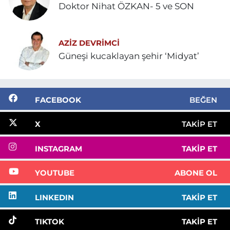
Doktor Nihat ÖZKAN- 5 ve SON
AZIZ DEVRIMCI
Güneşi kucaklayan şehir ‘Midyat’
FACEBOOK
BEĞEN
X
TAKIP ET
INSTAGRAM
TAKIP ET
YOUTUBE
ABONE OL
LINKEDIN
TAKIP ET
TIKTOK
TAKIP ET