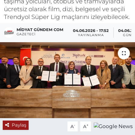
taşıma yolcuları, otobüs ve tramvaylarda
ücretsiz olarak film, dizi, belgesel ve seçili
Trendyol Süper Lig maçlarını izleyebilecek.
MIDYAT GÜNDEM COM
04.06.2026 - 17:52
04.06.20
GAZETECI
YAYINLANMA
GÜNC
Paylaş
-
+
A
A