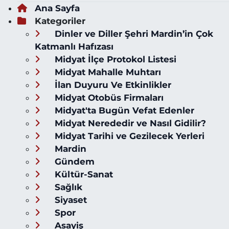
Ana Sayfa
Kategoriler
Dinler ve Diller Şehri Mardin’in Çok
Katmanlı Hafızası
Midyat İlçe Protokol Listesi
Midyat Mahalle Muhtarı
İlan Duyuru Ve Etkinlikler
Midyat Otobüs Firmaları
Midyat'ta Bugün Vefat Edenler
Midyat Nerededir ve Nasıl Gidilir?
Midyat Tarihi ve Gezilecek Yerleri
Mardin
Gündem
Kültür-Sanat
Sağlık
Siyaset
Spor
Asayiş