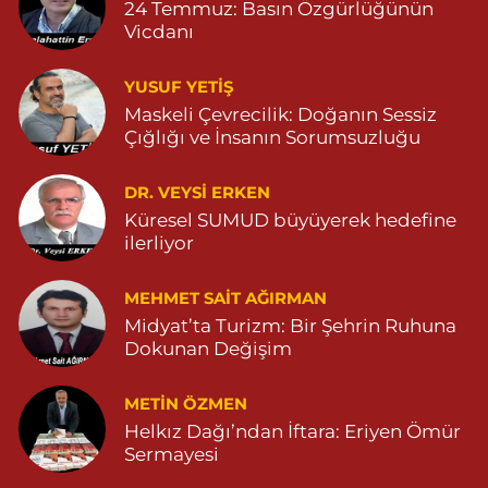
POYRAZ MAHALLE MARDİN-DİYARBAKIR CADDE NO:94B
24 Temmuz: Basın Özgürlüğünün
04825112785
Vicdanı
0 (482) 511 27 85
Yol Tarifi Al
YUSUF YETİŞ
Ömerli Eczanesi
Maskeli Çevrecilik: Doğanın Sessiz
Çığlığı ve İnsanın Sorumsuzluğu
YENİ MAHALLE HASTANE CADDESİ 3086 SOKAK NO:7 2
04825413333
0 (482) 541 33 33
Yol Tarifi Al
DR. VEYSI ERKEN
Küresel SUMUD büyüyerek hedefine
ilerliyor
Büşra Eczanesi
BAHÇEBAŞI MAHALLESİ 1 MAYIS BULVARI NO:21 BAHÇEBAŞI
SAĞLIK OCAĞI YANI 04823812379
MEHMET SAIT AĞIRMAN
Midyat’ta Turizm: Bir Şehrin Ruhuna
0 (482) 381 23 79
Yol Tarifi Al
Dokunan Değişim
Yavuz Eczanesi
METIN ÖZMEN
MARDİN CADDE NO:20A 04825712234
Helkız Dağı’ndan İftara: Eriyen Ömür
0 (482) 571 22 34
Yol Tarifi Al
Sermayesi