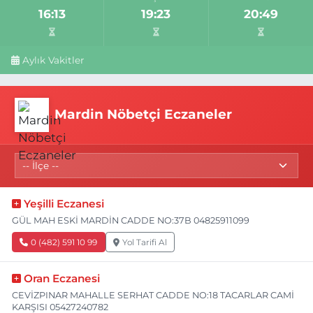
16:13
19:23
20:49
Aylık Vakitler
Mardin Nöbetçi Eczaneler
Yeşilli Eczanesi
GÜL MAH ESKİ MARDİN CADDE NO:37B 04825911099
0 (482) 591 10 99
Yol Tarifi Al
Oran Eczanesi
CEVİZPINAR MAHALLE SERHAT CADDE NO:18 TACARLAR CAMİ
KARŞISI 05427240782