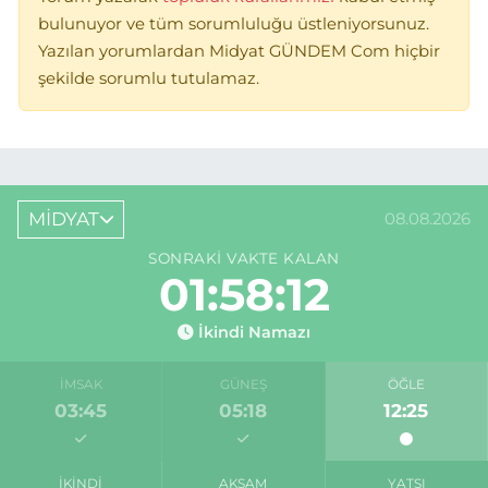
bulunuyor ve tüm sorumluluğu üstleniyorsunuz.
Yazılan yorumlardan Midyat GÜNDEM Com hiçbir
şekilde sorumlu tutulamaz.
MİDYAT
08.08.2026
SONRAKI VAKTE KALAN
01:58:12
İkindi Namazı
İMSAK
GÜNEŞ
ÖĞLE
03:45
05:18
12:25
İKINDI
AKŞAM
YATSI