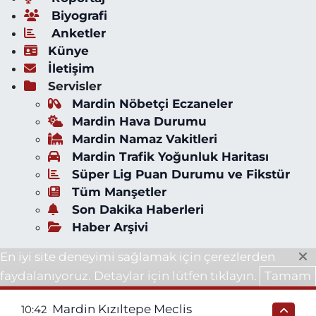
Biyografi
Anketler
Künye
İletişim
Servisler
Mardin Nöbetçi Eczaneler
Mardin Hava Durumu
Mardin Namaz Vakitleri
Mardin Trafik Yoğunluk Haritası
Süper Lig Puan Durumu ve Fikstür
Tüm Manşetler
Son Dakika Haberleri
Haber Arşivi
En iyi site deneyimi sağlamak için çerezlerden
faydalanıyoruz. Detaylar için lütfen tıklayın.
Tamam
Mardin Kızıltepe Meclis
10:42