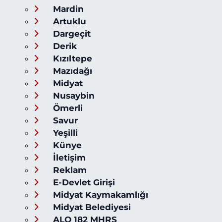
Mardin
Artuklu
Dargeçit
Derik
Kızıltepe
Mazıdağı
Midyat
Nusaybin
Ömerli
Savur
Yeşilli
Künye
İletişim
Reklam
E-Devlet Girişi
Midyat Kaymakamlığı
Midyat Belediyesi
ALO 182 MHRS