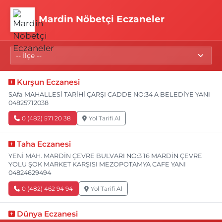
Mardin Nöbetçi Eczaneler
Kurşun Eczanesi
SAfa MAHALLESİ TARİHİ ÇARŞI CADDE NO:34 A BELEDİYE YANI
04825712038
0 (482) 571 20 38
Yol Tarifi Al
Taha Eczanesi
YENİ MAH. MARDİN ÇEVRE BULVARI NO:3 16 MARDİN ÇEVRE
YOLU ŞOK MARKET KARŞISI MEZOPOTAMYA CAFE YANI
04824629494
0 (482) 462 94 94
Yol Tarifi Al
Dünya Eczanesi