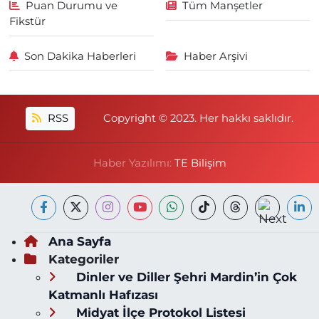
Puan Durumu ve
Tüm Manşetler
Fikstür
Son Dakika Haberleri
Haber Arşivi
RSS
Copyright © 2023. Her hakkı saklıdır.
Haber Yazılımı:
TE Bilişim
Ana Sayfa
Kategoriler
Dinler ve Diller Şehri Mardin’in Çok
Katmanlı Hafızası
Midyat İlçe Protokol Listesi