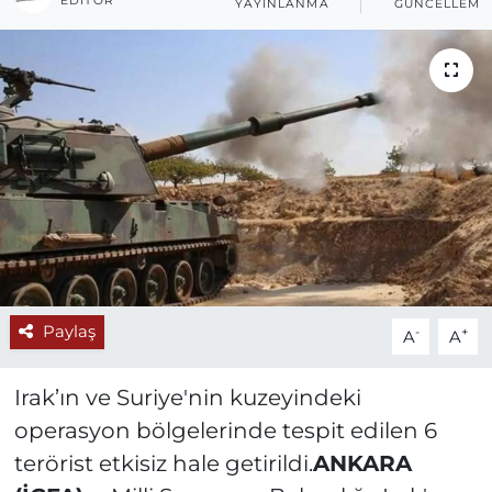
EDITÖR
YAYINLANMA
GÜNCELLEME
Paylaş
-
+
A
A
Irak’ın ve Suriye'nin kuzeyindeki
operasyon bölgelerinde tespit edilen 6
terörist etkisiz hale getirildi.
ANKARA