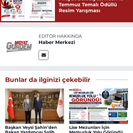
Temmuz Temalı Ödüllü
Resim Yarışması
EDITÖR HAKKINDA
Haber Merkezi
Bunlar da ilginizi çekebilir
Başkan Veysi Şahin’den
Lise Mezunları İçin
Bakan Yardımcısı Salih
Memurluk Yolu Göründü