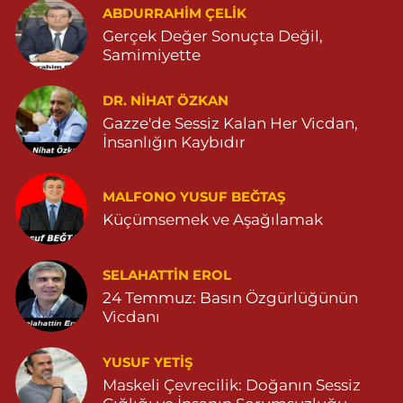
ABDURRAHIM ÇELİK
0 (482) 313 07 47
Yol Tarifi Al
Gerçek Değer Sonuçta Değil,
Samimiyette
Sarohan Eczanesi
ZEYTNPINAR MAHALLESİ ROJ CADDESİ NO:30 A derik devlet
hastanesi karşısı 05425113484
DR. NIHAT ÖZKAN
Gazze'de Sessiz Kalan Her Vicdan,
0 (542) 511 34 84
Yol Tarifi Al
İnsanlığın Kaybıdır
Eymen Eczanesi
POYRAZ MAHALLE MEVLANA SOKAK NO:5A 05343032144
MALFONO YUSUF BEĞTAŞ
Küçümsemek ve Aşağılamak
0 (534) 303 21 44
Yol Tarifi Al
Yeni Eczanesi
SELAHATTIN EROL
YENİ MAHALLE 3086 SOKAK NO:2 4 04825413156
24 Temmuz: Basın Özgürlüğünün
Vicdanı
0 (482) 541 31 56
Yol Tarifi Al
YUSUF YETİŞ
İlknur Eczanesi
Maskeli Çevrecilik: Doğanın Sessiz
GÜL MAH. VATAN CAD. NO:2A 04825911091