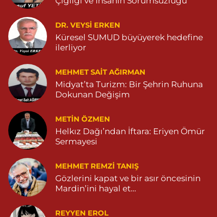
Çığlığı ve İnsanın Sorumsuzluğu
0 (482) 591 10 91
Yol Tarifi Al
DR. VEYSI ERKEN
Turan Eczanesi
Küresel SUMUD büyüyerek hedefine
TEPEBAŞI MAHALLE KISMETLİ CADDE NO:59D SAĞLIK OCAĞI
ilerliyor
YANI 04823813670
0 (482) 381 36 70
Yol Tarifi Al
MEHMET SAIT AĞIRMAN
Midyat’ta Turizm: Bir Şehrin Ruhuna
Dokunan Değişim
METIN ÖZMEN
Helkız Dağı’ndan İftara: Eriyen Ömür
Sermayesi
MEHMET REMZI TANIŞ
Gözlerini kapat ve bir asır öncesinin
Mardin’ini hayal et…
REYYEN EROL