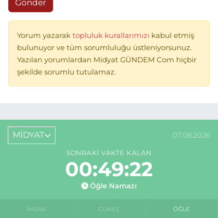
Gönder
Yorum yazarak
topluluk kurallarımızı
kabul etmiş
bulunuyor ve tüm sorumluluğu üstleniyorsunuz.
Yazılan yorumlardan Midyat GÜNDEM Com hiçbir
şekilde sorumlu tutulamaz.
MİDYAT
07.08.2026
SONRAKI VAKTE KALAN
00:49:22
Öğle Namazı
İMSAK
GÜNEŞ
ÖĞLE