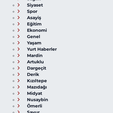
Siyaset
Spor
Asayiş
Eğitim
Ekonomi
Genel
Yaşam
Yurt Haberler
Mardin
Artuklu
Dargeçit
Derik
Kızıltepe
Mazıdağı
Midyat
Nusaybin
Ömerli
Savur