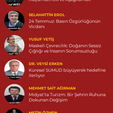
Gül Mahallesi, Vatan Caddesi No:2 A Yeşilli Mardin
0 (482) 591 10 91
Yol Tarifi Al
SELAHATTIN EROL
24 Temmuz: Basın Özgürlüğünün
Turan Eczanesi
Vicdanı
Tepebaşı Mahallesi, Kısmetli Caddesi No:59 D Dargeçit Mardin
0 (482) 381 36 70
Yol Tarifi Al
YUSUF YETİŞ
Maskeli Çevrecilik: Doğanın Sessiz
Çığlığı ve İnsanın Sorumsuzluğu
DR. VEYSI ERKEN
Küresel SUMUD büyüyerek hedefine
ilerliyor
MEHMET SAIT AĞIRMAN
Midyat’ta Turizm: Bir Şehrin Ruhuna
Dokunan Değişim
METIN ÖZMEN