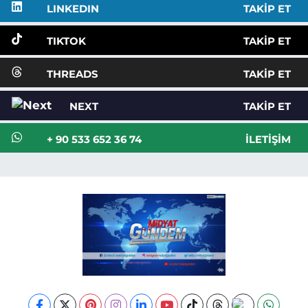
LINKEDIN
TAKIP ET
TIKTOK
TAKIP ET
THREADS
TAKIP ET
NEXT
TAKIP ET
+ 90 533 652 36 74
İLETIŞIM