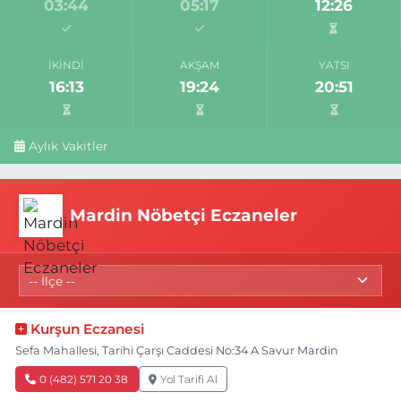
03:44
05:17
12:26
İKINDI
AKŞAM
YATSI
16:13
19:24
20:51
Aylık Vakitler
Mardin Nöbetçi Eczaneler
Kurşun Eczanesi
Sefa Mahallesi, Tarihi Çarşı Caddesi No:34 A Savur Mardin
0 (482) 571 20 38
Yol Tarifi Al