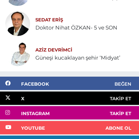
SEDAT ERİŞ
Doktor Nihat ÖZKAN- 5 ve SON
AZIZ DEVRIMCI
Güneşi kucaklayan şehir ‘Midyat’
FACEBOOK
BEĞEN
X
TAKIP ET
INSTAGRAM
TAKIP ET
YOUTUBE
ABONE OL