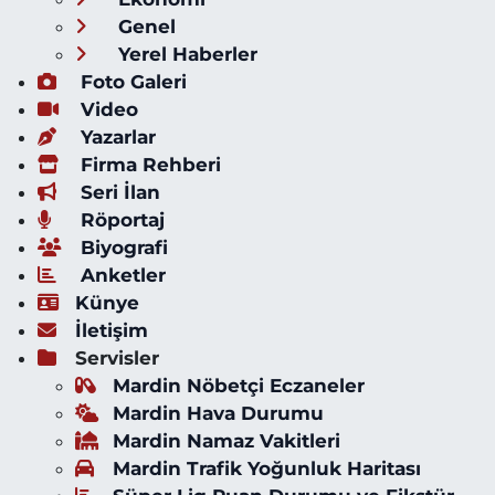
Genel
Yerel Haberler
Foto Galeri
Video
Yazarlar
Firma Rehberi
Seri İlan
Röportaj
Biyografi
Anketler
Künye
İletişim
Servisler
Mardin Nöbetçi Eczaneler
Mardin Hava Durumu
Mardin Namaz Vakitleri
Mardin Trafik Yoğunluk Haritası