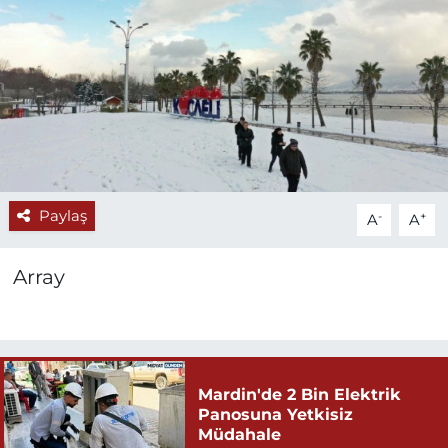
Paylaş
-
+
A
A
Array
Mardin'de 2 Bin Elektrik
Panosuna Yetkisiz
Müdahale