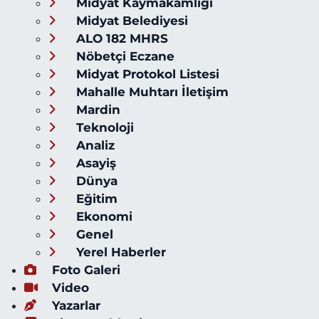
Midyat Kaymakamlığı
Midyat Belediyesi
ALO 182 MHRS
Nöbetçi Eczane
Midyat Protokol Listesi
Mahalle Muhtarı İletişim
Mardin
Teknoloji
Analiz
Asayiş
Dünya
Eğitim
Ekonomi
Genel
Yerel Haberler
Foto Galeri
Video
Yazarlar