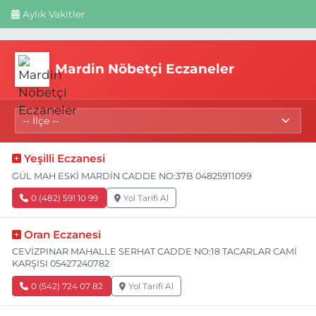
Aylık Vakitler
Mardin Nöbetçi Eczaneler
Yeşilli Eczanesi
GÜL MAH ESKİ MARDİN CADDE NO:37B 04825911099
0 (482) 591 10 99
Yol Tarifi Al
Oran Eczanesi
CEVİZPINAR MAHALLE SERHAT CADDE NO:18 TACARLAR CAMİ
KARŞISI 05427240782
0 (542) 724 07 82
Yol Tarifi Al