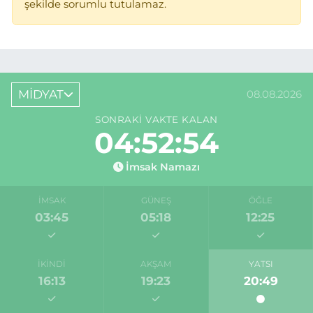
şekilde sorumlu tutulamaz.
MİDYAT
08.08.2026
SONRAKI VAKTE KALAN
04:52:54
İmsak Namazı
İMSAK
GÜNEŞ
ÖĞLE
03:45
05:18
12:25
İKINDI
AKŞAM
YATSI
16:13
19:23
20:49