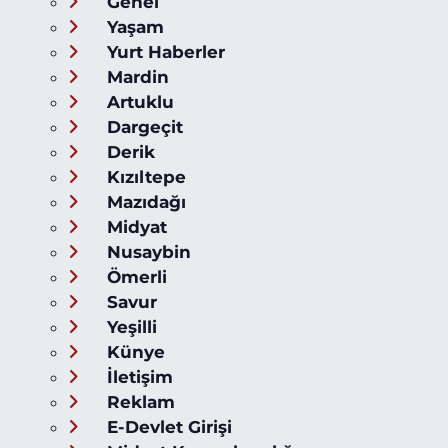
Genel
Yaşam
Yurt Haberler
Mardin
Artuklu
Dargeçit
Derik
Kızıltepe
Mazıdağı
Midyat
Nusaybin
Ömerli
Savur
Yeşilli
Künye
İletişim
Reklam
E-Devlet Girişi