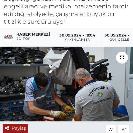
engelli aracı ve medikal malzemenin tamir
edildiği atölyede, çalışmalar büyük bir
titizlikle sürdürülüyor
HABER MERKEZI
30.09.2024 - 18:04
30.09.2024 - 1
EDITÖR
YAYINLANMA
GÜNCELLEM
Paylaş
-
+
A
A