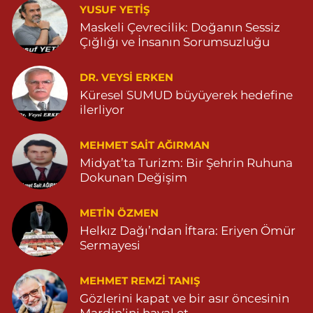
YUSUF YETİŞ
Ömerli Eczanesi
Maskeli Çevrecilik: Doğanın Sessiz
Çığlığı ve İnsanın Sorumsuzluğu
YENİ MAHALLE HASTANE CADDESİ 3086 SOKAK NO:7 2
04825413333
0 (482) 541 33 33
Yol Tarifi Al
DR. VEYSI ERKEN
Küresel SUMUD büyüyerek hedefine
ilerliyor
Büşra Eczanesi
BAHÇEBAŞI MAHALLESİ 1 MAYIS BULVARI NO:21 BAHÇEBAŞI
SAĞLIK OCAĞI YANI 04823812379
MEHMET SAIT AĞIRMAN
Midyat’ta Turizm: Bir Şehrin Ruhuna
0 (482) 381 23 79
Yol Tarifi Al
Dokunan Değişim
Yavuz Eczanesi
METIN ÖZMEN
MARDİN CADDE NO:20A 04825712234
Helkız Dağı’ndan İftara: Eriyen Ömür
0 (482) 571 22 34
Yol Tarifi Al
Sermayesi
MEHMET REMZI TANIŞ
Gözlerini kapat ve bir asır öncesinin
Mardin’ini hayal et…