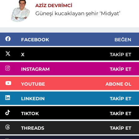
AZIZ DEVRIMCI
Güneşi kucaklayan şehir ‘Midyat’
FACEBOOK
BEĞEN
X
TAKIP ET
INSTAGRAM
TAKIP ET
YOUTUBE
ABONE OL
LINKEDIN
TAKIP ET
TIKTOK
TAKIP ET
THREADS
TAKIP ET