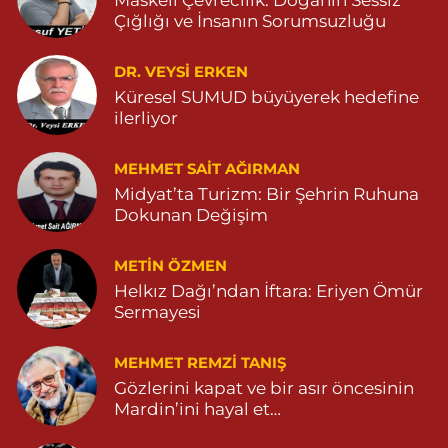
Özdemir Eczanesi
Çığlığı ve İnsanın Sorumsuzluğu
YENİ MAHALLE 3086 SOKAK NO:4 3 04825413121
DR. VEYSI ERKEN
0 (482) 541 31 21
Yol Tarifi Al
Küresel SUMUD büyüyerek hedefine
ilerliyor
MEHMET SAIT AĞIRMAN
Midyat’ta Turizm: Bir Şehrin Ruhuna
Dokunan Değişim
METIN ÖZMEN
Helkız Dağı’ndan İftara: Eriyen Ömür
Sermayesi
MEHMET REMZI TANIŞ
Gözlerini kapat ve bir asır öncesinin
Mardin’ini hayal et…