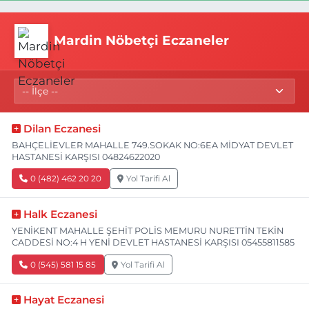
Mardin Nöbetçi Eczaneler
Dilan Eczanesi
BAHÇELİEVLER MAHALLE 749.SOKAK NO:6EA MİDYAT DEVLET
HASTANESİ KARŞISI 04824622020
0 (482) 462 20 20
Yol Tarifi Al
Halk Eczanesi
YENİKENT MAHALLE ŞEHİT POLİS MEMURU NURETTİN TEKİN
CADDESİ NO:4 H YENİ DEVLET HASTANESİ KARŞISI 05455811585
0 (545) 581 15 85
Yol Tarifi Al
Hayat Eczanesi