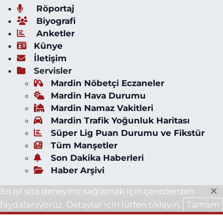
Röportaj
Biyografi
Anketler
Künye
İletişim
Servisler
Mardin Nöbetçi Eczaneler
Mardin Hava Durumu
Mardin Namaz Vakitleri
Mardin Trafik Yoğunluk Haritası
Süper Lig Puan Durumu ve Fikstür
Tüm Manşetler
Son Dakika Haberleri
Haber Arşivi
En iyi site deneyimi sağlamak için çerezlerden
faydalanıyoruz. Detaylar için lütfen tıklayın.
Tamam