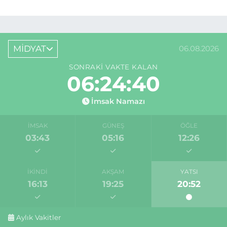
MİDYAT
06.08.2026
SONRAKI VAKTE KALAN
06:24:40
İmsak Namazı
İMSAK
GÜNEŞ
ÖĞLE
03:43
05:16
12:26
İKINDI
AKŞAM
YATSI
16:13
19:25
20:52
Aylık Vakitler