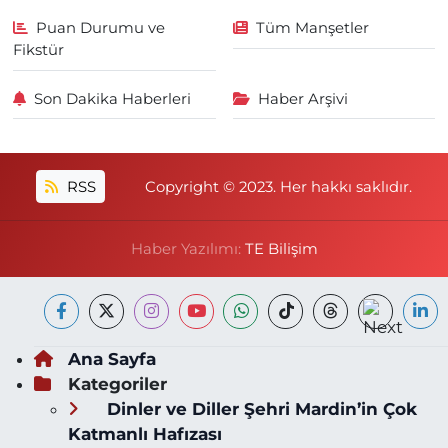
Puan Durumu ve
Tüm Manşetler
Fikstür
Son Dakika Haberleri
Haber Arşivi
RSS
Copyright © 2023. Her hakkı saklıdır.
Haber Yazılımı:
TE Bilişim
Ana Sayfa
Kategoriler
Dinler ve Diller Şehri Mardin’in Çok
Katmanlı Hafızası