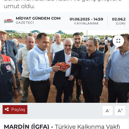
umut oldu.
MIDYAT GÜNDEM COM
01.06.2025 - 14:59
02.06.202
GAZETECI
YAYINLANMA
GÜNCE
Paylaş
-
+
A
A
MARDİN (İGFA) -
Türkiye Kalkınma Vakfı