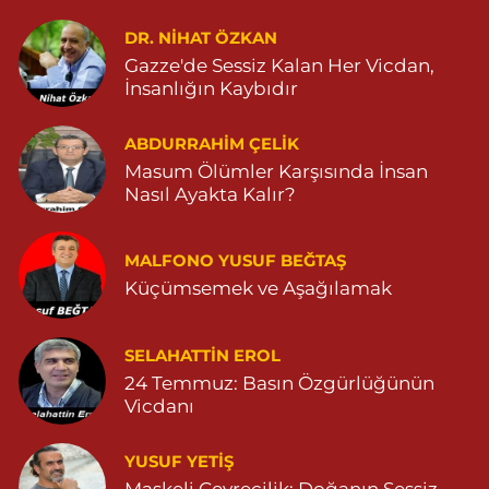
Aksoy Eczanesi
KAPLAN MAH. MARDİN CAD. NO:21 A 04825030197
DR. NIHAT ÖZKAN
Gazze'de Sessiz Kalan Her Vicdan,
0 (482) 503 01 97
Yol Tarifi Al
İnsanlığın Kaybıdır
Hayat Eczanesi
ABDURRAHIM ÇELİK
GÜNDOĞAN MAHALLESİ STAD CADDESİ NO:36 A 05380544155
Masum Ölümler Karşısında İnsan
0 (538) 054 41 55
Yol Tarifi Al
Nasıl Ayakta Kalır?
Huzur Eczanesi
MALFONO YUSUF BEĞTAŞ
GÜL MAHALLESİ VATAN CADDE NO:4A 04825912517
Küçümsemek ve Aşağılamak
0 (482) 591 25 17
Yol Tarifi Al
Dara Eczanesi
SELAHATTIN EROL
24 Temmuz: Basın Özgürlüğünün
NUR MAHALLESİ VALİ OZAN CADDESİ DIŞ KAPI NO:122G
DEVLET HASTANESİ KARŞISI (DİYARBAKIR YOLU CEPHESİ)
Vicdanı
04822125304
0 (482) 212 53 04
Yol Tarifi Al
YUSUF YETİŞ
Maskeli Çevrecilik: Doğanın Sessiz