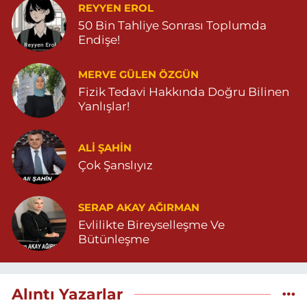
REYYEN EROL
50 Bin Tahliye Sonrası Toplumda
Endişe!
MERVE GÜLEN ÖZGÜN
Fizik Tedavi Hakkında Doğru Bilinen
Yanlışlar!
ALI ŞAHİN
Çok Şanslıyız
SERAP AKAY AĞIRMAN
Evlilikte Bireyselleşme Ve
Bütünleşme
Alıntı Yazarlar