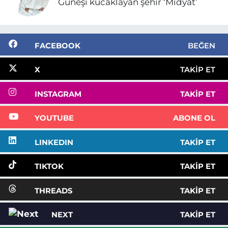
Güneşi kucaklayan şehir ‘Midyat’
FACEBOOK
BEĞEN
X
TAKIP ET
INSTAGRAM
TAKIP ET
YOUTUBE
ABONE OL
LINKEDIN
TAKIP ET
TIKTOK
TAKIP ET
THREADS
TAKIP ET
NEXT
TAKIP ET