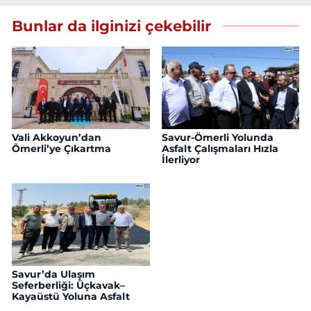
Bunlar da ilginizi çekebilir
Vali Akkoyun’dan
Savur-Ömerli Yolunda
Ömerli’ye Çıkartma
Asfalt Çalışmaları Hızla
İlerliyor
Savur’da Ulaşım
Seferberliği: Üçkavak–
Kayaüstü Yoluna Asfalt