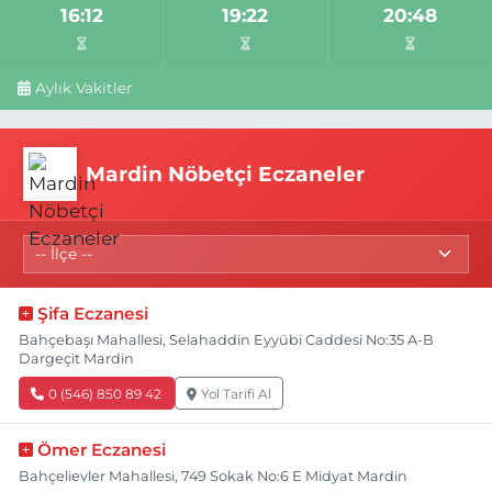
16:12
19:22
20:48
Aylık Vakitler
Mardin Nöbetçi Eczaneler
Şifa Eczanesi
Bahçebaşı Mahallesi, Selahaddin Eyyübi Caddesi No:35 A-B
Dargeçit Mardin
0 (546) 850 89 42
Yol Tarifi Al
Ömer Eczanesi
Bahçelievler Mahallesi, 749 Sokak No:6 E Midyat Mardin