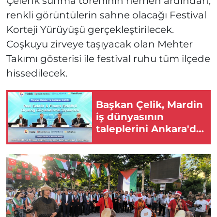
Çelenk sunma töreninin hemen ardından,
renkli görüntülerin sahne olacağı Festival
Korteji Yürüyüşü gerçekleştirilecek.
Coşkuyu zirveye taşıyacak olan Mehter
Takımı gösterisi ile festival ruhu tüm ilçede
hissedilecek.
Başkan Çelik, Mardin
iş dünyasının
taleplerini Ankara'da
dile getirdi