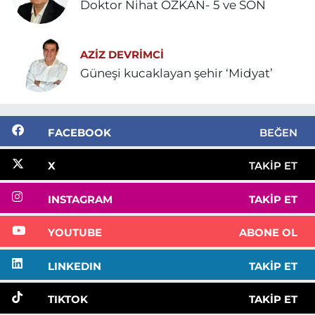
Doktor Nihat ÖZKAN- 5 ve SON
AZIZ DEVRIMCI
Güneşi kucaklayan şehir ‘Midyat’
FACEBOOK
BEĞEN
X
TAKIP ET
INSTAGRAM
TAKIP ET
YOUTUBE
ABONE OL
LINKEDIN
TAKIP ET
TIKTOK
TAKIP ET