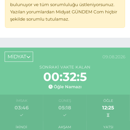
bulunuyor ve tüm sorumluluğu üstleniyorsunuz.
Yazılan yorumlardan Midyat GÜNDEM Com hiçbir
şekilde sorumlu tutulamaz.
MİDYAT
09.08.2026
SONRAKI VAKTE KALAN
00:32:5
Öğle Namazı
İMSAK
GÜNEŞ
ÖĞLE
03:46
05:18
12:25
İKINDI
AKŞAM
YATSI