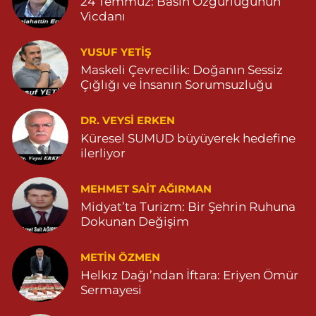
24 Temmuz: Basın Özgürlüğünün
Bahçebaşı Mahallesi, Hanse Hatun Caddesi No:120 C Yeşilli
Vicdanı
Mardin
0 (482) 591 10 15
Yol Tarifi Al
YUSUF YETİŞ
Maskeli Çevrecilik: Doğanın Sessiz
Şahin Eczanesi
Çığlığı ve İnsanın Sorumsuzluğu
Kaplan Mahallesi, Mardin Caddesi No:25 C Savur Mardin
DR. VEYSI ERKEN
0 (555) 151 49 05
Yol Tarifi Al
Küresel SUMUD büyüyerek hedefine
ilerliyor
Özdemir Eczanesi
Yeni Mahalle, 3086.Sokak No:4 3 Ömerli Mardin
MEHMET SAIT AĞIRMAN
0 (482) 541 31 21
Yol Tarifi Al
Midyat’ta Turizm: Bir Şehrin Ruhuna
Dokunan Değişim
METIN ÖZMEN
Helkız Dağı’ndan İftara: Eriyen Ömür
Sermayesi