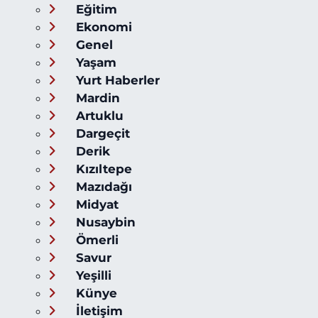
Eğitim
Ekonomi
Genel
Yaşam
Yurt Haberler
Mardin
Artuklu
Dargeçit
Derik
Kızıltepe
Mazıdağı
Midyat
Nusaybin
Ömerli
Savur
Yeşilli
Künye
İletişim