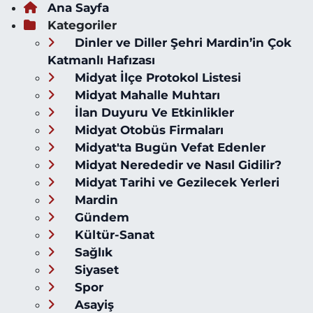
Ana Sayfa
Kategoriler
Dinler ve Diller Şehri Mardin’in Çok
Katmanlı Hafızası
Midyat İlçe Protokol Listesi
Midyat Mahalle Muhtarı
İlan Duyuru Ve Etkinlikler
Midyat Otobüs Firmaları
Midyat'ta Bugün Vefat Edenler
Midyat Nerededir ve Nasıl Gidilir?
Midyat Tarihi ve Gezilecek Yerleri
Mardin
Gündem
Kültür-Sanat
Sağlık
Siyaset
Spor
Asayiş