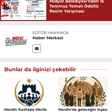
Midyat Belediyesi’nden 15
Temmuz Temalı Ödüllü
Resim Yarışması
EDITÖR HAKKINDA
Haber Merkezi
Bunlar da ilginizi çekebilir
Mardin Kızıltepe Meclis
Mardin'de geleceğin inşası