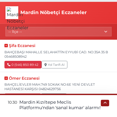
Mardin Nöbetçi Eczaneler
Şifa Eczanesi
BAHÇEBAŞI MAHALLE SELAHATTİN EYYUBİ CAD. NO:35A 35 B
05468508942
0 (546) 850 89 42
Yol Tarifi Al
Ömer Eczanesi
BAHÇELİEVLER MAH.749 SOKAK NO:6E YENİ DEVLET
HASTANESİ KARŞISI 04824629756
0 (482) 462 97 56
Yol Tarifi Al
Mardin Kızıltepe Meclis
10:30
Platformu'ndan 'sanal kumar' alarmı!
Azizoğlu Eczanesi