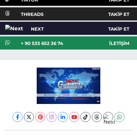
THREADS
TAKIP ET
NEXT
TAKIP ET
+ 90 533 652 36 74
İLETIŞIM