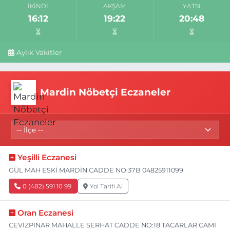
İKINDI
AKŞAM
YATSI
16:12
19:22
20:48
Aylık Vakitler
Mardin Nöbetçi Eczaneler
Yeşilli Eczanesi
GÜL MAH ESKİ MARDİN CADDE NO:37B 04825911099
0 (482) 591 10 99
Yol Tarifi Al
Oran Eczanesi
CEVİZPINAR MAHALLE SERHAT CADDE NO:18 TACARLAR CAMİ