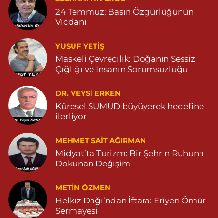
POYRAZ MAHALLE MARDİN-DİYARBAKIR CADDE NO:94B
24 Temmuz: Basın Özgürlüğünün
04825112785
Vicdanı
0 (482) 511 27 85
Yol Tarifi Al
YUSUF YETİŞ
Ömerli Eczanesi
Maskeli Çevrecilik: Doğanın Sessiz
Çığlığı ve İnsanın Sorumsuzluğu
YENİ MAHALLE HASTANE CADDESİ 3086 SOKAK NO:7 2
04825413333
0 (482) 541 33 33
Yol Tarifi Al
DR. VEYSI ERKEN
Küresel SUMUD büyüyerek hedefine
ilerliyor
Büşra Eczanesi
BAHÇEBAŞI MAHALLESİ 1 MAYIS BULVARI NO:21 BAHÇEBAŞI
SAĞLIK OCAĞI YANI 04823812379
MEHMET SAIT AĞIRMAN
Midyat’ta Turizm: Bir Şehrin Ruhuna
0 (482) 381 23 79
Yol Tarifi Al
Dokunan Değişim
Yavuz Eczanesi
METIN ÖZMEN
MARDİN CADDE NO:20A 04825712234
Helkız Dağı’ndan İftara: Eriyen Ömür
0 (482) 571 22 34
Yol Tarifi Al
Sermayesi