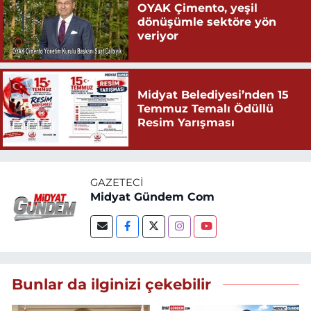
OYAK Çimento, yeşil
dönüşümle sektöre yön
veriyor
Midyat Belediyesi’nden 15
Temmuz Temalı Ödüllü
Resim Yarışması
GAZETECI
Midyat Gündem Com
Bunlar da ilginizi çekebilir