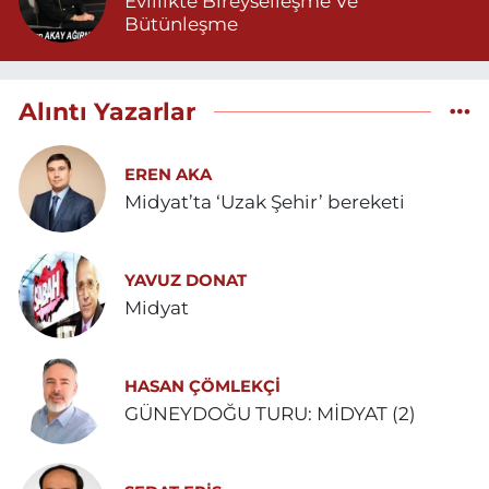
Evlilikte Bireyselleşme Ve
Bütünleşme
Alıntı Yazarlar
EREN AKA
Midyat’ta ‘Uzak Şehir’ bereketi
YAVUZ DONAT
Midyat
HASAN ÇÖMLEKÇİ
GÜNEYDOĞU TURU: MİDYAT (2)