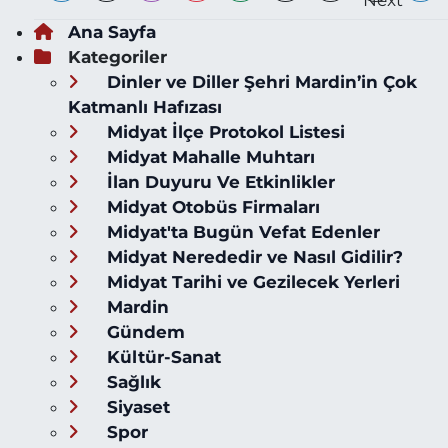
Ana Sayfa
Kategoriler
Dinler ve Diller Şehri Mardin’in Çok
Katmanlı Hafızası
Midyat İlçe Protokol Listesi
Midyat Mahalle Muhtarı
İlan Duyuru Ve Etkinlikler
Midyat Otobüs Firmaları
Midyat'ta Bugün Vefat Edenler
Midyat Nerededir ve Nasıl Gidilir?
Midyat Tarihi ve Gezilecek Yerleri
Mardin
Gündem
Kültür-Sanat
Sağlık
Siyaset
Spor