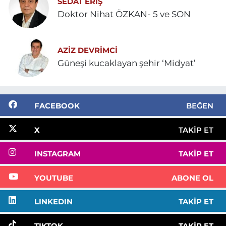
SEDAT ERİŞ
Doktor Nihat ÖZKAN- 5 ve SON
AZIZ DEVRIMCI
Güneşi kucaklayan şehir ‘Midyat’
FACEBOOK
BEĞEN
X
TAKIP ET
INSTAGRAM
TAKIP ET
YOUTUBE
ABONE OL
LINKEDIN
TAKIP ET
TIKTOK
TAKIP ET