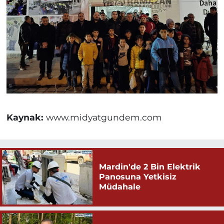
Kaynak:
www.midyatgundem.com
Mardin'de 2 Bin Elektrik
Panosuna Yetkisiz
Müdahale