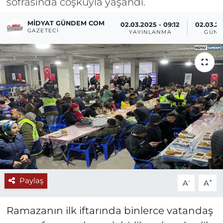
sofrasında coşkuyla yaşandı.
MIDYAT GÜNDEM COM
02.03.2025 - 09:12
02.03.20
GAZETECI
YAYINLANMA
GÜNC
Paylaş
-
+
A
A
Ramazanın ilk iftarında binlerce vatandaş