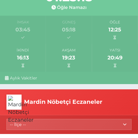
Öğle Namazı
İMSAK
GÜNEŞ
ÖĞLE
03:45
05:18
12:25
İKINDI
AKŞAM
YATSI
16:13
19:23
20:49
Aylık Vakitler
Mardin Nöbetçi Eczaneler