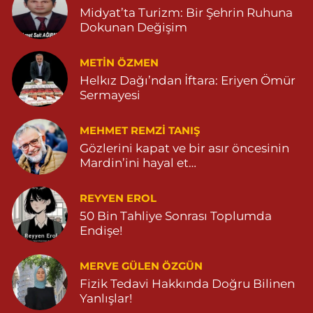
Midyat’ta Turizm: Bir Şehrin Ruhuna
0 (482) 381 23 79
Yol Tarifi Al
Dokunan Değişim
Yavuz Eczanesi
METIN ÖZMEN
MARDİN CADDE NO:20A 04825712234
Helkız Dağı’ndan İftara: Eriyen Ömür
0 (482) 571 22 34
Yol Tarifi Al
Sermayesi
MEHMET REMZI TANIŞ
Gözlerini kapat ve bir asır öncesinin
Mardin’ini hayal et…
REYYEN EROL
50 Bin Tahliye Sonrası Toplumda
Endişe!
MERVE GÜLEN ÖZGÜN
Fizik Tedavi Hakkında Doğru Bilinen
Yanlışlar!