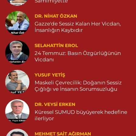
Samimiyette
Menal Eczanesi
SELAHADDİN EYYUBİ MAHALLE LOZAN CADDE NO:7 B
DR. NIHAT ÖZKAN
04824151501
Gazze'de Sessiz Kalan Her Vicdan,
0 (482) 415 15 01
Yol Tarifi Al
İnsanlığın Kaybıdır
Demhat Eczanesi
SELAHATTIN EROL
POYRAZ MAHALLE MARDİN-DİYARBAKIR CADDE NO:94B
24 Temmuz: Basın Özgürlüğünün
04825112785
Vicdanı
0 (482) 511 27 85
Yol Tarifi Al
YUSUF YETİŞ
Ömerli Eczanesi
Maskeli Çevrecilik: Doğanın Sessiz
Çığlığı ve İnsanın Sorumsuzluğu
YENİ MAHALLE HASTANE CADDESİ 3086 SOKAK NO:7 2
04825413333
0 (482) 541 33 33
Yol Tarifi Al
DR. VEYSI ERKEN
Küresel SUMUD büyüyerek hedefine
ilerliyor
Büşra Eczanesi
BAHÇEBAŞI MAHALLESİ 1 MAYIS BULVARI NO:21 BAHÇEBAŞI
SAĞLIK OCAĞI YANI 04823812379
MEHMET SAIT AĞIRMAN