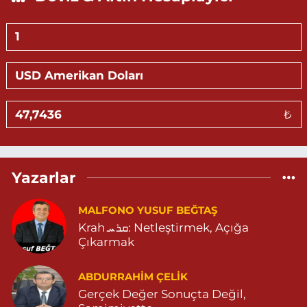
0 (482) 502 11 12
Yol Tarifi Al
Zekim Eczanesi
NUR MAHALLE VALİOZAN CADDE PRESTİJ İŞ MERKEZİ NO:4 G
MARDİN DEVLET HASTANESİ KARŞISI PRESTİJ İŞ MERKEZİ
ARTUKLU MARDİN 04822122576
0 (482) 212 25 76
Yol Tarifi Al
₺
Eylül Eczanesi
TEPEBAŞI MAHALLE 655 SOKAK NO:35 D MİGROS (ESKİ
CAREFOURSA ) ARKASI ZERGAN ASM KARŞISI MEHMET SİNCAR
Yazarlar
PARKI YANI ZERGAN AİLE HEKİMLİĞİ KARŞISI 04823121313
0 (482) 312 13 13
Yol Tarifi Al
MALFONO YUSUF BEĞTAŞ
Krah ܩܪܚ: Netleştirmek, Açığa
Tema Eczanesi
Çıkarmak
ATATÜRK MAHALLESİ NUSAYBİN CADDE NO:1 E NUSAYBİN CD.
ÖZEL İPEKYOLU HASTANESİ YANI 04823122920
ABDURRAHIM ÇELİK
0 (482) 312 29 20
Yol Tarifi Al
Gerçek Değer Sonuçta Değil,