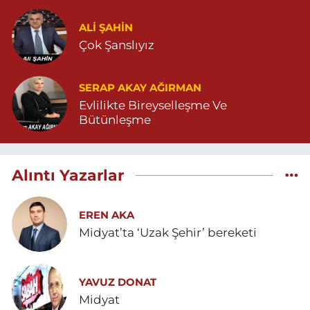
ALI ŞAHİN
Çok Şanslıyız
SERAP AKAY AĞIRMAN
Evlilikte Bireyselleşme Ve
Bütünleşme
Alıntı Yazarlar
EREN AKA
Midyat’ta ‘Uzak Şehir’ bereketi
YAVUZ DONAT
Midyat