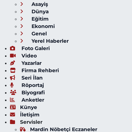
Asayiş
Dünya
Eğitim
Ekonomi
Genel
Yerel Haberler
Foto Galeri
Video
Yazarlar
Firma Rehberi
Seri İlan
Röportaj
Biyografi
Anketler
Künye
İletişim
Servisler
Mardin Nöbetçi Eczaneler