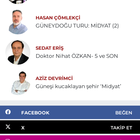
HASAN ÇÖMLEKÇİ
GÜNEYDOĞU TURU: MİDYAT (2)
SEDAT ERİŞ
Doktor Nihat ÖZKAN- 5 ve SON
AZIZ DEVRIMCI
Güneşi kucaklayan şehir ‘Midyat’
FACEBOOK
BEĞEN
X
TAKIP ET