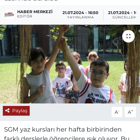
HABER MERKEZI
21.07.2024 - 16:50
21.07.2024 - 16:
EDITÖR
YAYINLANMA
GÜNCELLEME
Paylaş
-
+
A
A
SGM yaz kursları her hafta birbirinden
farklı derslerle öğrencilere ışık oluyor. Bu