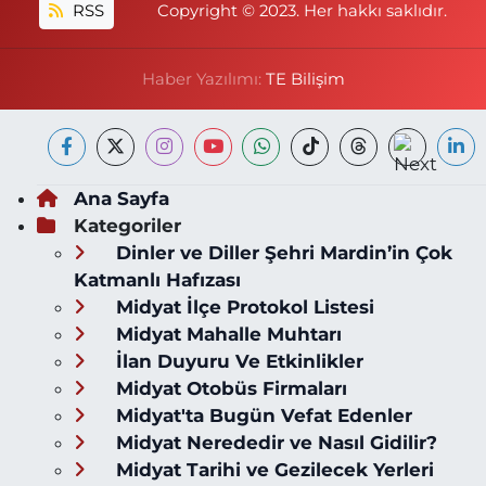
RSS
Copyright © 2023. Her hakkı saklıdır.
Haber Yazılımı:
TE Bilişim
Ana Sayfa
Kategoriler
Dinler ve Diller Şehri Mardin’in Çok
Katmanlı Hafızası
Midyat İlçe Protokol Listesi
Midyat Mahalle Muhtarı
İlan Duyuru Ve Etkinlikler
Midyat Otobüs Firmaları
Midyat'ta Bugün Vefat Edenler
Midyat Nerededir ve Nasıl Gidilir?
Midyat Tarihi ve Gezilecek Yerleri