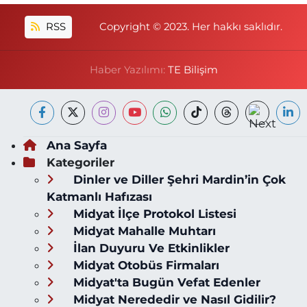
RSS
Copyright © 2023. Her hakkı saklıdır.
Haber Yazılımı:
TE Bilişim
Ana Sayfa
Kategoriler
Dinler ve Diller Şehri Mardin’in Çok
Katmanlı Hafızası
Midyat İlçe Protokol Listesi
Midyat Mahalle Muhtarı
İlan Duyuru Ve Etkinlikler
Midyat Otobüs Firmaları
Midyat'ta Bugün Vefat Edenler
Midyat Nerededir ve Nasıl Gidilir?