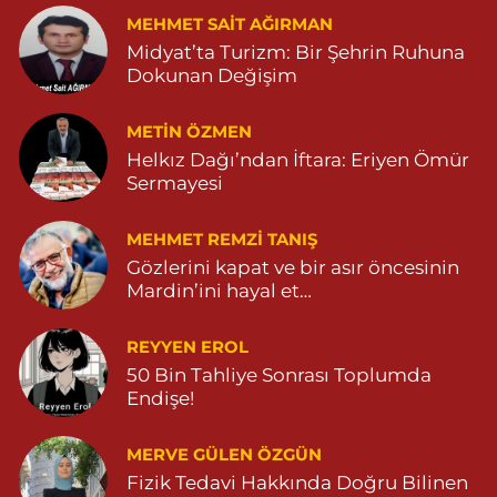
0 (482) 381 36 70
Yol Tarifi Al
MEHMET SAIT AĞIRMAN
Midyat’ta Turizm: Bir Şehrin Ruhuna
Dokunan Değişim
METIN ÖZMEN
Helkız Dağı’ndan İftara: Eriyen Ömür
Sermayesi
MEHMET REMZI TANIŞ
Gözlerini kapat ve bir asır öncesinin
Mardin’ini hayal et…
REYYEN EROL
50 Bin Tahliye Sonrası Toplumda
Endişe!
MERVE GÜLEN ÖZGÜN
Fizik Tedavi Hakkında Doğru Bilinen