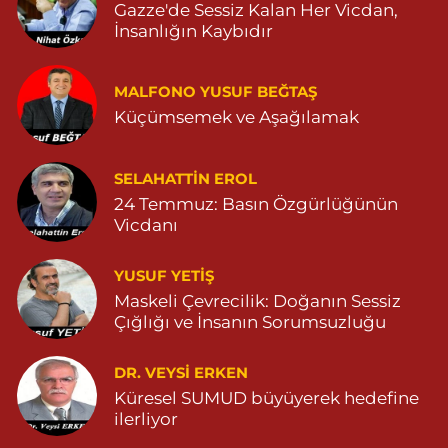
Gazze'de Sessiz Kalan Her Vicdan,
0 (542) 511 34 84
Yol Tarifi Al
İnsanlığın Kaybıdır
Eymen Eczanesi
POYRAZ MAHALLE MEVLANA SOKAK NO:5A 05343032144
MALFONO YUSUF BEĞTAŞ
Küçümsemek ve Aşağılamak
0 (534) 303 21 44
Yol Tarifi Al
Yeni Eczanesi
SELAHATTIN EROL
YENİ MAHALLE 3086 SOKAK NO:2 4 04825413156
24 Temmuz: Basın Özgürlüğünün
Vicdanı
0 (482) 541 31 56
Yol Tarifi Al
YUSUF YETİŞ
İlknur Eczanesi
Maskeli Çevrecilik: Doğanın Sessiz
GÜL MAH. VATAN CAD. NO:2A 04825911091
Çığlığı ve İnsanın Sorumsuzluğu
0 (482) 591 10 91
Yol Tarifi Al
DR. VEYSI ERKEN
Turan Eczanesi
Küresel SUMUD büyüyerek hedefine
TEPEBAŞI MAHALLE KISMETLİ CADDE NO:59D SAĞLIK OCAĞI
ilerliyor
YANI 04823813670