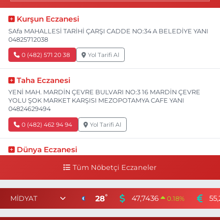
Kurşun Eczanesi
SAfa MAHALLESİ TARİHİ ÇARŞI CADDE NO:34 A BELEDİYE YANI
04825712038
0 (482) 571 20 38
Yol Tarifi Al
Taha Eczanesi
YENİ MAH. MARDİN ÇEVRE BULVARI NO:3 16 MARDİN ÇEVRE
YOLU ŞOK MARKET KARŞISI MEZOPOTAMYA CAFE YANI
04824629494
0 (482) 462 94 94
Yol Tarifi Al
Dünya Eczanesi
YENİ TURAN MAHALLE SAKARYA CADDE NO:82 B SAKARYA
Tüm Nöbetçi Eczaneler
CAD. (İŞBANKASI CAD) BİM MARKET YANI 04824158747
0 (482) 415 87 47
Yol Tarifi Al
°
28
47,7436
55,
0.18
%
Tamtamış Eczanesi