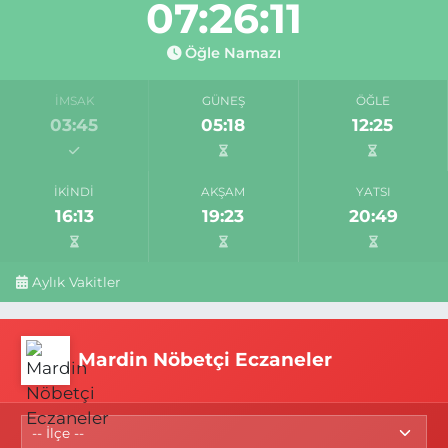
07:26:11
Öğle Namazı
İMSAK
GÜNEŞ
ÖĞLE
03:45
05:18
12:25
İKINDI
AKŞAM
YATSI
16:13
19:23
20:49
Aylık Vakitler
Mardin Nöbetçi Eczaneler