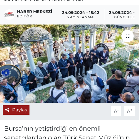
HABER MERKEZI
24.09.2024 - 15:42
24.09.2024 - 1
EDITÖR
YAYINLANMA
GÜNCELLEM
Paylaş
-
+
A
A
Bursa’nın yetiştirdiği en önemli
sanatçılardan olan Türk Sanat Müziği’nin