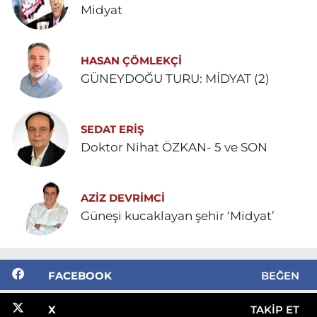
Midyat
HASAN ÇÖMLEKÇİ
GÜNEYDOĞU TURU: MİDYAT (2)
SEDAT ERİŞ
Doktor Nihat ÖZKAN- 5 ve SON
AZIZ DEVRIMCI
Güneşi kucaklayan şehir ‘Midyat’
FACEBOOK
BEĞEN
X
TAKIP ET