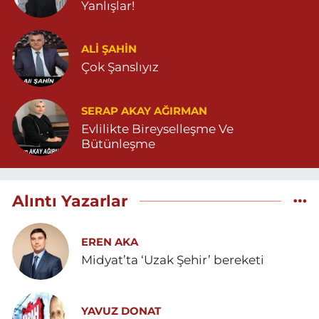
Yanlışlar!
ALI ŞAHİN
Çok Şanslıyız
SERAP AKAY AĞIRMAN
Evlilikte Bireyselleşme Ve
Bütünleşme
Alıntı Yazarlar
EREN AKA
Midyat’ta ‘Uzak Şehir’ bereketi
YAVUZ DONAT