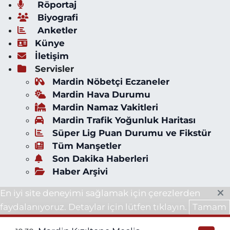
Röportaj
Biyografi
Anketler
Künye
İletişim
Servisler
Mardin Nöbetçi Eczaneler
Mardin Hava Durumu
Mardin Namaz Vakitleri
Mardin Trafik Yoğunluk Haritası
Süper Lig Puan Durumu ve Fikstür
Tüm Manşetler
Son Dakika Haberleri
Haber Arşivi
En iyi site deneyimi sağlamak için çerezlerden
faydalanıyoruz. Detaylar için lütfen tıklayın.
Tamam