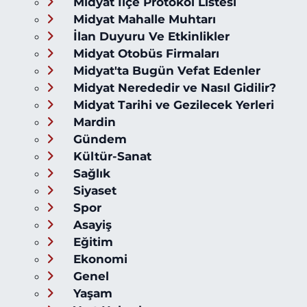
Midyat İlçe Protokol Listesi
Midyat Mahalle Muhtarı
İlan Duyuru Ve Etkinlikler
Midyat Otobüs Firmaları
Midyat'ta Bugün Vefat Edenler
Midyat Nerededir ve Nasıl Gidilir?
Midyat Tarihi ve Gezilecek Yerleri
Mardin
Gündem
Kültür-Sanat
Sağlık
Siyaset
Spor
Asayiş
Eğitim
Ekonomi
Genel
Yaşam