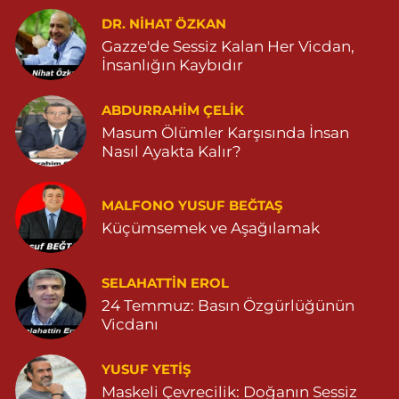
KAPLAN MAH. MARDİN CAD. NO:21 A 04825030197
DR. NIHAT ÖZKAN
Gazze'de Sessiz Kalan Her Vicdan,
0 (482) 503 01 97
Yol Tarifi Al
İnsanlığın Kaybıdır
Hayat Eczanesi
ABDURRAHIM ÇELİK
GÜNDOĞAN MAHALLESİ STAD CADDESİ NO:36 A 05380544155
Masum Ölümler Karşısında İnsan
0 (538) 054 41 55
Yol Tarifi Al
Nasıl Ayakta Kalır?
Huzur Eczanesi
MALFONO YUSUF BEĞTAŞ
GÜL MAHALLESİ VATAN CADDE NO:4A 04825912517
Küçümsemek ve Aşağılamak
0 (482) 591 25 17
Yol Tarifi Al
Dara Eczanesi
SELAHATTIN EROL
24 Temmuz: Basın Özgürlüğünün
NUR MAHALLESİ VALİ OZAN CADDESİ DIŞ KAPI NO:122G
DEVLET HASTANESİ KARŞISI (DİYARBAKIR YOLU CEPHESİ)
Vicdanı
04822125304
0 (482) 212 53 04
Yol Tarifi Al
YUSUF YETİŞ
Maskeli Çevrecilik: Doğanın Sessiz