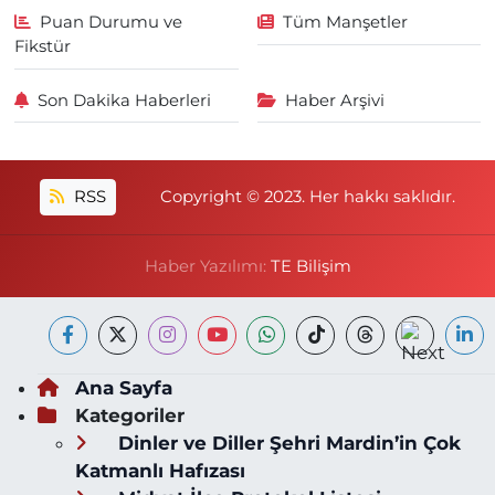
Puan Durumu ve
Tüm Manşetler
Fikstür
Son Dakika Haberleri
Haber Arşivi
RSS
Copyright © 2023. Her hakkı saklıdır.
Haber Yazılımı:
TE Bilişim
Ana Sayfa
Kategoriler
Dinler ve Diller Şehri Mardin’in Çok
Katmanlı Hafızası