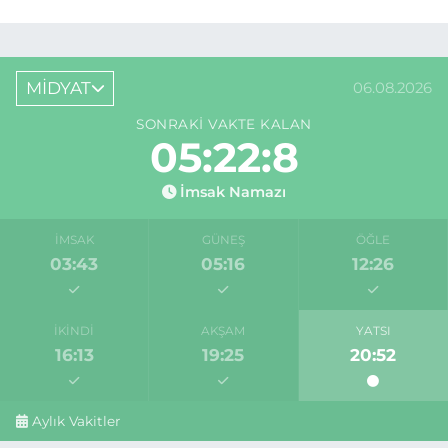
MİDYAT
06.08.2026
SONRAKI VAKTE KALAN
05:22:8
İmsak Namazı
İMSAK
GÜNEŞ
ÖĞLE
03:43
05:16
12:26
İKINDI
AKŞAM
YATSI
16:13
19:25
20:52
Aylık Vakitler