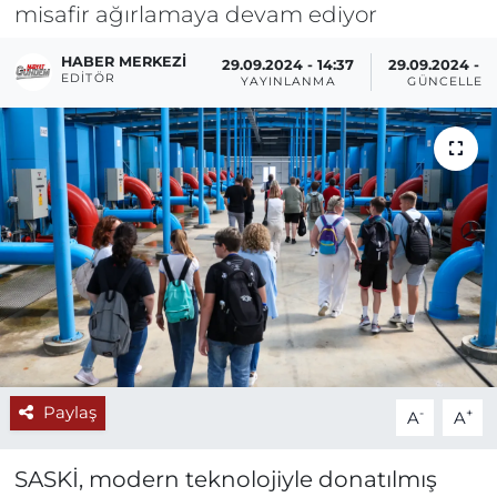
misafir ağırlamaya devam ediyor
HABER MERKEZI
29.09.2024 - 14:37
29.09.2024 - 1
EDITÖR
YAYINLANMA
GÜNCELLEM
Paylaş
-
+
A
A
SASKİ, modern teknolojiyle donatılmış