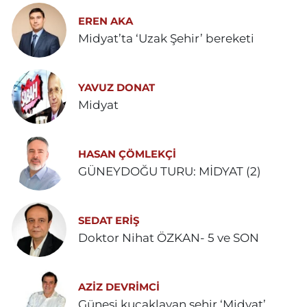
EREN AKA
Midyat’ta ‘Uzak Şehir’ bereketi
YAVUZ DONAT
Midyat
HASAN ÇÖMLEKÇİ
GÜNEYDOĞU TURU: MİDYAT (2)
SEDAT ERİŞ
Doktor Nihat ÖZKAN- 5 ve SON
AZIZ DEVRIMCI
Güneşi kucaklayan şehir ‘Midyat’