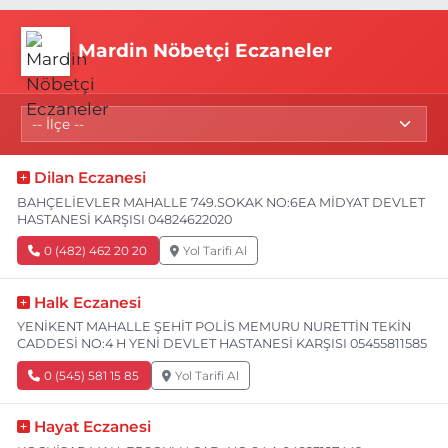
Mardin Nöbetçi Eczaneler
Dilan Eczanesi
BAHÇELİEVLER MAHALLE 749.SOKAK NO:6EA MİDYAT DEVLET
HASTANESİ KARŞISI 04824622020
0 (482) 462 20 20
Yol Tarifi Al
Halk Eczanesi
YENİKENT MAHALLE ŞEHİT POLİS MEMURU NURETTİN TEKİN
CADDESİ NO:4 H YENİ DEVLET HASTANESİ KARŞISI 05455811585
0 (545) 581 15 85
Yol Tarifi Al
Hayat Eczanesi