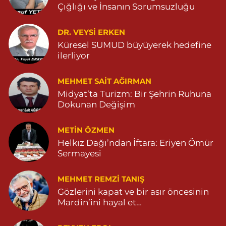
Özdemir Eczanesi
Çığlığı ve İnsanın Sorumsuzluğu
YENİ MAHALLE 3086 SOKAK NO:4 3 04825413121
DR. VEYSI ERKEN
0 (482) 541 31 21
Yol Tarifi Al
Küresel SUMUD büyüyerek hedefine
ilerliyor
MEHMET SAIT AĞIRMAN
Midyat’ta Turizm: Bir Şehrin Ruhuna
Dokunan Değişim
METIN ÖZMEN
Helkız Dağı’ndan İftara: Eriyen Ömür
Sermayesi
MEHMET REMZI TANIŞ
Gözlerini kapat ve bir asır öncesinin
Mardin’ini hayal et…