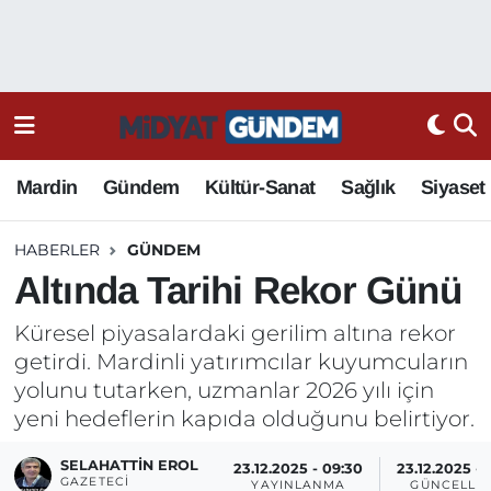
Mardin
Gündem
Kültür-Sanat
Sağlık
Siyaset
HABERLER
GÜNDEM
Altında Tarihi Rekor Günü
Küresel piyasalardaki gerilim altına rekor
getirdi. Mardinli yatırımcılar kuyumcuların
yolunu tutarken, uzmanlar 2026 yılı için
yeni hedeflerin kapıda olduğunu belirtiyor.
SELAHATTIN EROL
23.12.2025 - 09:30
23.12.2025 - 
GAZETECI
YAYINLANMA
GÜNCELLE