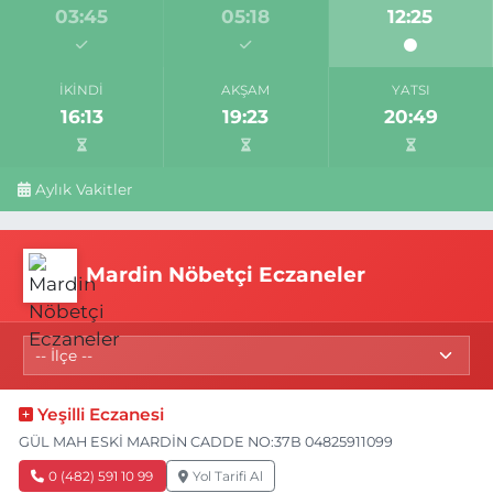
03:45
05:18
12:25
İKINDI
AKŞAM
YATSI
16:13
19:23
20:49
Aylık Vakitler
Mardin Nöbetçi Eczaneler
Yeşilli Eczanesi
GÜL MAH ESKİ MARDİN CADDE NO:37B 04825911099
0 (482) 591 10 99
Yol Tarifi Al