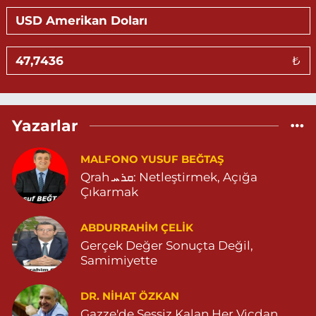
NUR MAHALLE VALİOZAN CADDE PRESTİJ İŞ MERKEZİ NO:4 G
MARDİN DEVLET HASTANESİ KARŞISI PRESTİJ İŞ MERKEZİ
ARTUKLU MARDİN 04822122576
0 (482) 212 25 76
Yol Tarifi Al
₺
Eylül Eczanesi
TEPEBAŞI MAHALLE 655 SOKAK NO:35 D MİGROS (ESKİ
CAREFOURSA ) ARKASI ZERGAN ASM KARŞISI MEHMET SİNCAR
Yazarlar
PARKI YANI ZERGAN AİLE HEKİMLİĞİ KARŞISI 04823121313
0 (482) 312 13 13
Yol Tarifi Al
MALFONO YUSUF BEĞTAŞ
Qrah ܩܪܚ: Netleştirmek, Açığa
Tema Eczanesi
Çıkarmak
ATATÜRK MAHALLESİ NUSAYBİN CADDE NO:1 E NUSAYBİN CD.
ÖZEL İPEKYOLU HASTANESİ YANI 04823122920
ABDURRAHIM ÇELİK
0 (482) 312 29 20
Yol Tarifi Al
Gerçek Değer Sonuçta Değil,
Samimiyette
Menal Eczanesi
SELAHADDİN EYYUBİ MAHALLE LOZAN CADDE NO:7 B
DR. NIHAT ÖZKAN
04824151501
Gazze'de Sessiz Kalan Her Vicdan,