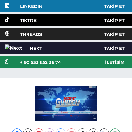
LINKEDIN
TAKIP ET
TIKTOK
TAKIP ET
THREADS
TAKIP ET
NEXT
TAKIP ET
+ 90 533 652 36 74
İLETIŞIM