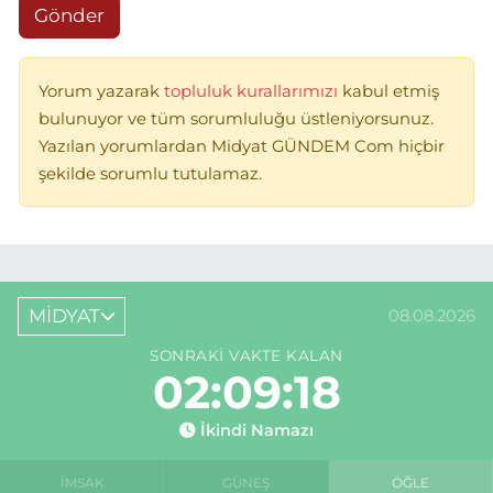
Gönder
Yorum yazarak
topluluk kurallarımızı
kabul etmiş
bulunuyor ve tüm sorumluluğu üstleniyorsunuz.
Yazılan yorumlardan Midyat GÜNDEM Com hiçbir
şekilde sorumlu tutulamaz.
MİDYAT
08.08.2026
SONRAKI VAKTE KALAN
02:09:18
İkindi Namazı
İMSAK
GÜNEŞ
ÖĞLE