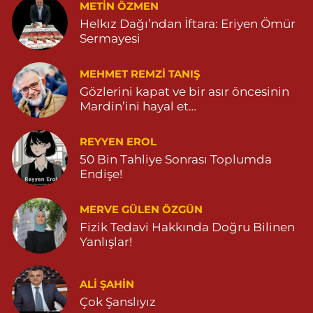
METIN ÖZMEN
MARDİN CADDE NO:20A 04825712234
Helkız Dağı’ndan İftara: Eriyen Ömür
0 (482) 571 22 34
Yol Tarifi Al
Sermayesi
MEHMET REMZI TANIŞ
Gözlerini kapat ve bir asır öncesinin
Mardin’ini hayal et…
REYYEN EROL
50 Bin Tahliye Sonrası Toplumda
Endişe!
MERVE GÜLEN ÖZGÜN
Fizik Tedavi Hakkında Doğru Bilinen
Yanlışlar!
ALI ŞAHİN
Çok Şanslıyız