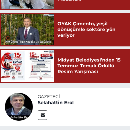
OYAK Çimento, yeşil
dönüşümle sektöre yön
veriyor
Midyat Belediyesi’nden 15
Temmuz Temalı Ödüllü
Resim Yarışması
GAZETECI
Selahattin Erol