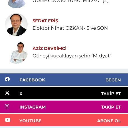
GÜNEYDOĞU TURU: MİDYAT (2)
SEDAT ERİŞ
Doktor Nihat ÖZKAN- 5 ve SON
AZIZ DEVRIMCI
Güneşi kucaklayan şehir ‘Midyat’
FACEBOOK
BEĞEN
X
TAKIP ET
INSTAGRAM
TAKIP ET
YOUTUBE
ABONE OL