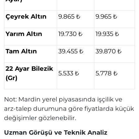
Çeyrek Altın
9.865 ₺
9.965 ₺
Yarım Altın
19.730 ₺
19.935 ₺
Tam Altın
39.455 ₺
39.870 ₺
22 Ayar Bilezik
5.533 ₺
5.778 ₺
(Gr)
Not: Mardin yerel piyasasında işçilik ve
arz-talep durumuna göre fiyatlarda küçük
değişimler gözlenebilir.
Uzman Görüşü ve Teknik Analiz