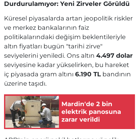
Durdurulamıyor: Yeni Zirveler Görüldü
Küresel piyasalarda artan jeopolitik riskler
ve merkez bankalarının faiz
politikalarındaki değişim beklentileriyle
altın fiyatları bugün "tarihi zirve"
seviyelerini yeniledi. Ons altın
4.497 dolar
seviyesine kadar yükselirken, bu hareket
iç piyasada gram altını
6.190 TL
bandının
üzerine taşıdı.
Mardin'de 2 bin
elektrik panosuna
zarar verildi