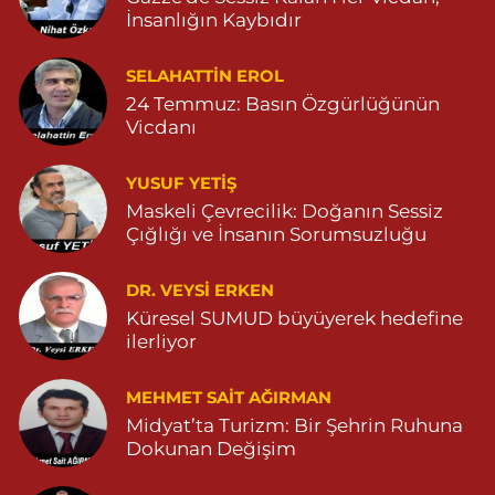
0 (482) 415 15 01
Yol Tarifi Al
İnsanlığın Kaybıdır
Demhat Eczanesi
SELAHATTIN EROL
POYRAZ MAHALLE MARDİN-DİYARBAKIR CADDE NO:94B
24 Temmuz: Basın Özgürlüğünün
04825112785
Vicdanı
0 (482) 511 27 85
Yol Tarifi Al
YUSUF YETİŞ
Ömerli Eczanesi
Maskeli Çevrecilik: Doğanın Sessiz
Çığlığı ve İnsanın Sorumsuzluğu
YENİ MAHALLE HASTANE CADDESİ 3086 SOKAK NO:7 2
04825413333
0 (482) 541 33 33
Yol Tarifi Al
DR. VEYSI ERKEN
Küresel SUMUD büyüyerek hedefine
ilerliyor
Büşra Eczanesi
BAHÇEBAŞI MAHALLESİ 1 MAYIS BULVARI NO:21 BAHÇEBAŞI
SAĞLIK OCAĞI YANI 04823812379
MEHMET SAIT AĞIRMAN
Midyat’ta Turizm: Bir Şehrin Ruhuna
0 (482) 381 23 79
Yol Tarifi Al
Dokunan Değişim
Yavuz Eczanesi