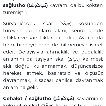
sağlutho (
ܣܰܟܠܽܘܼܬܳܐ)
kavramı da bu kökten
türemiştir.
Süryanicedeki skal (ܣܟܰܠ) kökünden
türeyen bu anlam alanı, kendi içinde
zıtlıklar ve karşıtlıklar barındırır. Aynı anda
hem bilmeye hem de bilmemeye işaret
eder. Dolayısıyla ahmaklık ve budalalık
anlamını da taşıyan skal (ܣܟܰܠ) kelimesi;
aklı doğru kullanmamak, düşüncesizce
hareket etmek, basiretsiz ve ölçüsüz
davranmak, kısacası cahilce davranmak
anlamına gelir.
Cehalet / sağlutho (
ܣܰܟܠܽܘܼܬܳܐ)
kavramının
kökü olan
skal (
ܣܟܰܠ
) kelimesi; bilmemek,