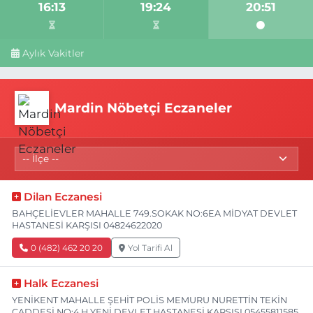
16:13
19:24
20:51
Aylık Vakitler
Mardin Nöbetçi Eczaneler
Dilan Eczanesi
BAHÇELİEVLER MAHALLE 749.SOKAK NO:6EA MİDYAT DEVLET
HASTANESİ KARŞISI 04824622020
0 (482) 462 20 20
Yol Tarifi Al
Halk Eczanesi
YENİKENT MAHALLE ŞEHİT POLİS MEMURU NURETTİN TEKİN
CADDESİ NO:4 H YENİ DEVLET HASTANESİ KARŞISI 05455811585