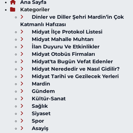
Ana Sayfa
Kategoriler
Dinler ve Diller Şehri Mardin’in Çok
Katmanlı Hafızası
Midyat İlçe Protokol Listesi
Midyat Mahalle Muhtarı
İlan Duyuru Ve Etkinlikler
Midyat Otobüs Firmaları
Midyat'ta Bugün Vefat Edenler
Midyat Nerededir ve Nasıl Gidilir?
Midyat Tarihi ve Gezilecek Yerleri
Mardin
Gündem
Kültür-Sanat
Sağlık
Siyaset
Spor
Asayiş