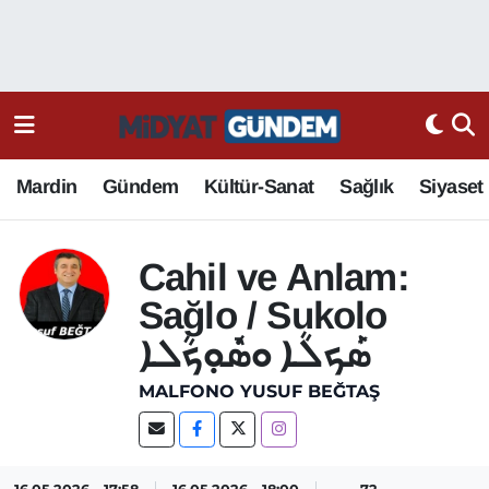
Mardin
Gündem
Kültür-Sanat
Sağlık
Siyaset
Cahil ve Anlam:
Sağlo / Sukolo
ܣܰܟܠܳܐ ܘܣܽܘܼܟܳܠܐ
MALFONO YUSUF BEĞTAŞ