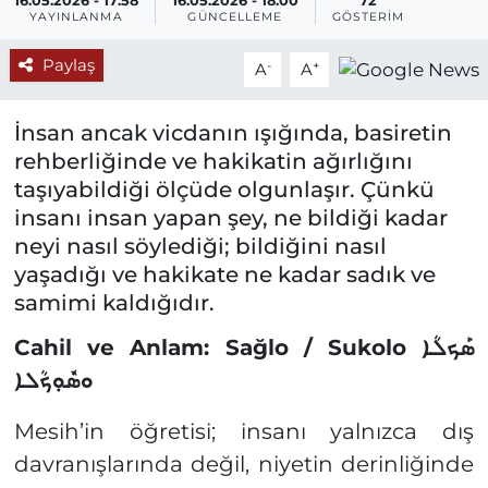
16.05.2026 - 17:58
16.05.2026 - 18:00
72
YAYINLANMA
GÜNCELLEME
GÖSTERIM
Paylaş
-
+
A
A
İnsan ancak vicdanın ışığında, basiretin
rehberliğinde ve hakikatin ağırlığını
taşıyabildiği ölçüde olgunlaşır. Çünkü
insanı insan yapan şey, ne bildiği kadar
neyi nasıl söylediği; bildiğini nasıl
yaşadığı ve hakikate ne kadar sadık ve
samimi kaldığıdır.
Cahil ve Anlam:
Sağlo / Sukolo
ܣܰܟܠܳܐ
ܘܣܽܘܼܟܳܠܐ
Mesih’in öğretisi; insanı yalnızca dış
davranışlarında değil, niyetin derinliğinde