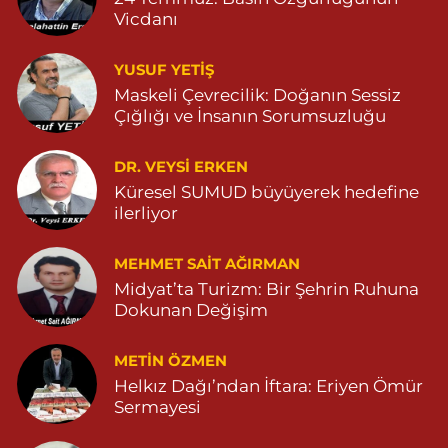
DEVLET HASTANESİ KARŞISI (DİYARBAKIR YOLU CEPHESİ)
Vicdanı
04822125304
0 (482) 212 53 04
Yol Tarifi Al
YUSUF YETİŞ
Maskeli Çevrecilik: Doğanın Sessiz
Özdemir Eczanesi
Çığlığı ve İnsanın Sorumsuzluğu
YENİ MAHALLE 3086 SOKAK NO:4 3 04825413121
DR. VEYSI ERKEN
0 (482) 541 31 21
Yol Tarifi Al
Küresel SUMUD büyüyerek hedefine
ilerliyor
MEHMET SAIT AĞIRMAN
Midyat’ta Turizm: Bir Şehrin Ruhuna
Dokunan Değişim
METIN ÖZMEN
Helkız Dağı’ndan İftara: Eriyen Ömür
Sermayesi