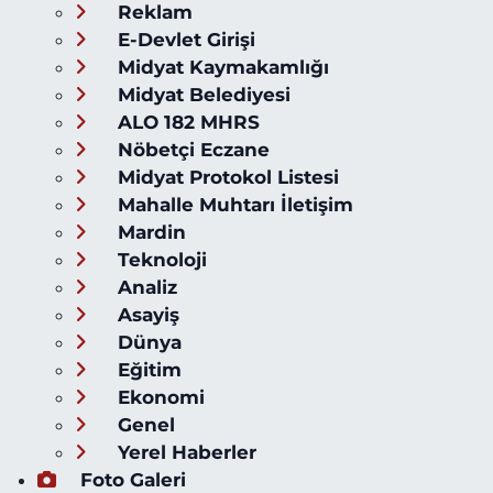
Reklam
E-Devlet Girişi
Midyat Kaymakamlığı
Midyat Belediyesi
ALO 182 MHRS
Nöbetçi Eczane
Midyat Protokol Listesi
Mahalle Muhtarı İletişim
Mardin
Teknoloji
Analiz
Asayiş
Dünya
Eğitim
Ekonomi
Genel
Yerel Haberler
Foto Galeri