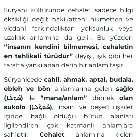
Süryani kültüründe cehalet, sadece bilgi
eksikliği değil; hakikatten, hikmetten ve
vicdani farkındalıktan yoksunluk veya
uzaklık anlamına da gelir. Bu yüzden
“insanın kendini bilmemesi, cehaletin
en tehlikeli türüdür”
deyişi, ışık gibi her
tarafta yankılanan derin bir anlam taşır.
Süryanicede
cahil, ahmak, aptal, budala,
ebleh ve bön
anlamlarına gelen
sağlo
(
ܣܰܟܠܳܐ)
ile
“mana/anlam”
demek
olan
sukolo (
ܣܽܘܼܟܳܠܐ)
, insanı ve beşerî ilişkiler
içinde bağlı olduğu bütün alanları
ilgilendiren çok katmanlı anlamlara
sahiptir.
Cehalet
anlamına gelen