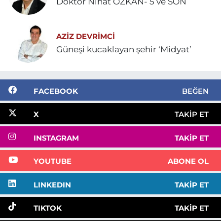
Doktor Nihat ÖZKAN- 5 ve SON
AZIZ DEVRIMCI
Güneşi kucaklayan şehir ‘Midyat’
FACEBOOK
BEĞEN
X
TAKIP ET
INSTAGRAM
TAKIP ET
YOUTUBE
ABONE OL
LINKEDIN
TAKIP ET
TIKTOK
TAKIP ET