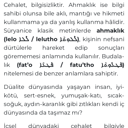
Cehalet, bilgisizliktir. Ahmaklık ise bilgi
sahibi olunsa bile aklı, mantığı ve hikmeti
kullanmama ya da yanlış kullanma hâlidir.
Süryanice klasik metinlerde
ahmaklık
(lelo
ܠܶܠܐ / lelutho
ܠܶܠܘܼܬܳܐ)
, kişinin nefsani
dürtülerle hareket edip sonuçları
görememesi anlamında kullanılır. Budala-
lık
(fat’o
ܦܰܛܥܳܐ / fatu’tho
ܦܰܛܥܽܘܼܬܳܐ)
nitelemesi de benzer anlamlara sahiptir.
Düalite dünyasında yaşayan insan, iyi-
kötü, sert-esnek, yumuşak-katı, sıcak-
soğuk, aydın-karanlık gibi zıtlıkları kendi iç
dünyasında da taşımaz mı?
İçsel dünyadaki cehalet bilgiyle