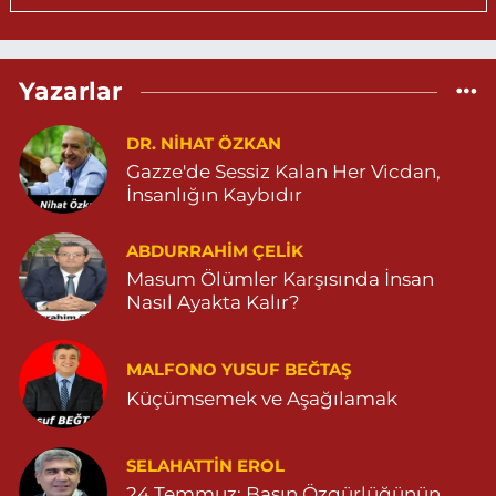
04823812323
0 (482) 381 23 23
Yol Tarifi Al
Yazarlar
Aksoy Eczanesi
KAPLAN MAH. MARDİN CAD. NO:21 A 04825030197
DR. NIHAT ÖZKAN
Gazze'de Sessiz Kalan Her Vicdan,
0 (482) 503 01 97
Yol Tarifi Al
İnsanlığın Kaybıdır
Hayat Eczanesi
ABDURRAHIM ÇELİK
GÜNDOĞAN MAHALLESİ STAD CADDESİ NO:36 A 05380544155
Masum Ölümler Karşısında İnsan
0 (538) 054 41 55
Yol Tarifi Al
Nasıl Ayakta Kalır?
Huzur Eczanesi
MALFONO YUSUF BEĞTAŞ
GÜL MAHALLESİ VATAN CADDE NO:4A 04825912517
Küçümsemek ve Aşağılamak
0 (482) 591 25 17
Yol Tarifi Al
Dara Eczanesi
SELAHATTIN EROL
24 Temmuz: Basın Özgürlüğünün
NUR MAHALLESİ VALİ OZAN CADDESİ DIŞ KAPI NO:122G