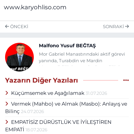
www.karyohliso.com
ÖNCEKI
SONRAKI
Malfono Yusuf BEĞTAŞ
Mor Gabriel Manastırındaki aktif görevi
yanında, Turabdin ve Mardin
Metropolitliğinin genel sekreterliğini
yaptı. 30 yıldan beri Süryani kültürü
Yazarın Diğer Yazıları
hakkında toplumsal algılamaya
düşünsel katkılar sunmaktadır. Süryani
Küçümsemek ve Aşağılamak
31.07.2026
Edebiyatçıları ve Yazarları Birliği’nin aktif
bir üyesidir. Süryani Dili-Kültürü ve
Vermek (Mahbo) ve Almak (Masbo): Anlayış ve
Edebiyatı Derneğinin başkanıdır. ܿ Biri
Bilinç
24.07.2026
Türkçe, ikisi Süryanice olmak üzere
yayınlanmış üç adet edebi kitabın
EMPATİSİZ DÜRÜSTLÜK VE İYİLEŞTİREN
yazarıdır. Toplumsal içerikli Türkçe ve
EMPATİ
18.07.2026
Süryanice edebi yazıları -yurtiçinde ve