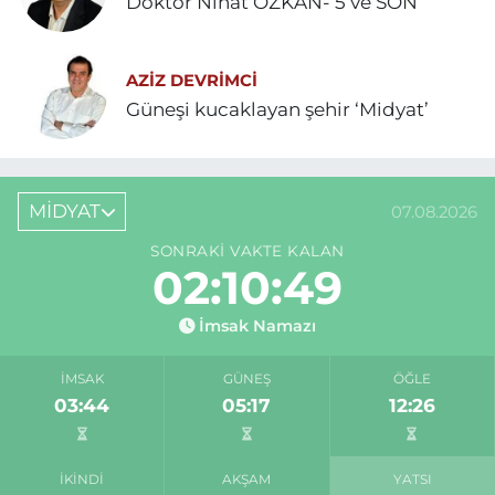
Doktor Nihat ÖZKAN- 5 ve SON
AZIZ DEVRIMCI
Güneşi kucaklayan şehir ‘Midyat’
MİDYAT
07.08.2026
SONRAKI VAKTE KALAN
02:10:49
İmsak Namazı
İMSAK
GÜNEŞ
ÖĞLE
03:44
05:17
12:26
İKINDI
AKŞAM
YATSI