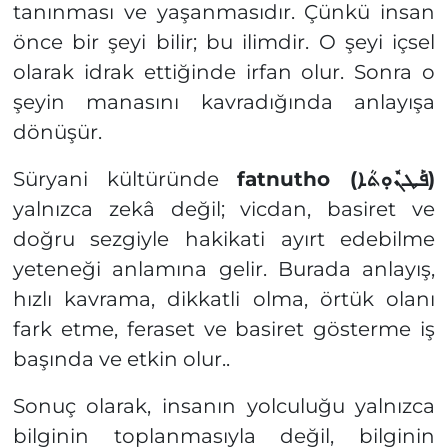
tanınması ve yaşanmasıdır. Çünkü insan
önce bir şeyi bilir; bu ilimdir. O şeyi içsel
olarak idrak ettiğinde irfan olur. Sonra o
şeyin manasını kavradığında anlayışa
dönüşür.
Süryani kültüründe
fatnutho (
ܦܰܛܢܽܘܼܬܳܐ)
yalnızca zekâ değil; vicdan, basiret ve
doğru sezgiyle hakikati ayırt edebilme
yeteneği anlamına gelir. Burada anlayış,
hızlı kavrama, dikkatli olma, örtük olanı
fark etme, feraset ve basiret gösterme iş
başında ve etkin olur..
Sonuç olarak, insanın yolculuğu yalnızca
bilginin toplanmasıyla değil, bilginin