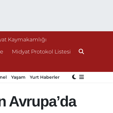
yat Kaymakamlığı
ne
Midyat Protokol Listesi
nel
Yaşam
Yurt Haberler
n Avrupa’da