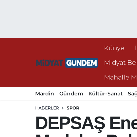
Künye
Midyat Bel
Mahalle Mu
Mardin
Gündem
Kültür-Sanat
Sağ
HABERLER
SPOR
DEPSAŞ Ener