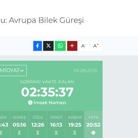
: Avrupa Bilek Güreşi
-
+
A
A
MİDYAT
06.08.2026
SONRAKI VAKTE KALAN
02:35:37
İmsak Namazı
SAK
GÜNEŞ
ÖĞLE
İKINDI
AKŞAM
YATSI
:43
05:16
12:26
16:13
19:25
20:52