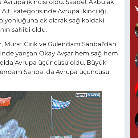
Avrupa ikincisi oldu. Saadet Akbulak
 Altı kategorisinde Avrupa ikinciliği
piyonluğuna ek olarak sağ koldaki
ın sahibi oldu.
K
N
0
, Murat Cırık ve Gülendam Sarıbal'dan
isinde yarışan Okay Avşar hem sağ hem
l kolda Avrupa üçüncüsü oldu. Büyük
lendam Sarıbal da Avrupa üçüncüsü
B
A
S
0