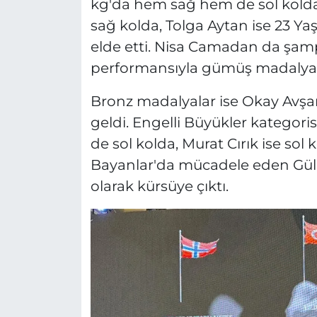
kg'da hem sağ hem de sol kolda 
sağ kolda, Tolga Aytan ise 23 Yaş
elde etti. Nisa Camadan da şam
performansıyla gümüş madalyan
Bronz madalyalar ise Okay Avşar
geldi. Engelli Büyükler kategor
de sol kolda, Murat Cırık ise so
Bayanlar'da mücadele eden Gü
olarak kürsüye çıktı.