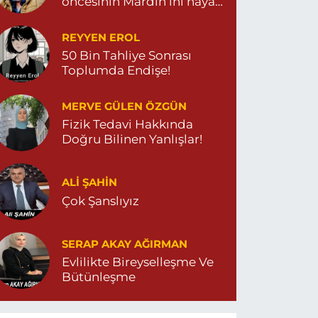
öncesinin Mardin’ini hayal
et…
REYYEN EROL
50 Bin Tahliye Sonrası
Toplumda Endişe!
MERVE GÜLEN ÖZGÜN
Fizik Tedavi Hakkında
Doğru Bilinen Yanlışlar!
ALI ŞAHİN
Çok Şanslıyız
SERAP AKAY AĞIRMAN
Evlilikte Bireyselleşme Ve
Bütünleşme