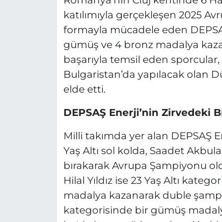
Romanya’nın Cluj kentinde 6 Ha
katılımıyla gerçekleşen 2025 Avr
formayla mücadele eden DEPSAŞ E
gümüş ve 4 bronz madalya kazan
başarıyla temsil eden sporcular
Bulgaristan’da yapılacak olan 
elde etti.
DEPSAŞ Enerji’nin Zirvedeki Bi
Milli takımda yer alan DEPSAŞ 
Yaş Altı sol kolda, Saadet Akbulak
bırakarak Avrupa Şampiyonu oldu
Hilal Yıldız ise 23 Yaş Altı kate
madalya kazanarak duble şampiyo
kategorisinde bir gümüş madal