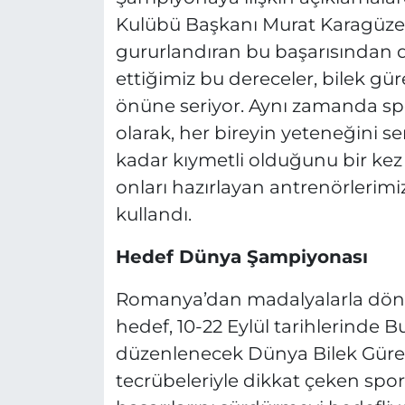
Kulübü Başkanı Murat Karagüzel, 
gururlandıran bu başarısından d
ettiğimiz bu dereceler, bilek gü
önüne seriyor. Aynı zamanda spor
olarak, her bireyin yeteneğini s
kadar kıymetli olduğunu bir kez
onları hazırlayan antrenörlerimi
kullandı.
Hedef Dünya Şampiyonası
Romanya’dan madalyalarla dönen
hedef, 10-22 Eylül tarihlerinde 
düzenlenecek Dünya Bilek Güreş
tecrübeleriyle dikkat çeken spo