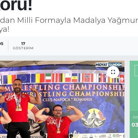
oru!
dan Milli Formayla Madalya Yağmuru
ya!
05
17
GÖSTERIM
İM
03