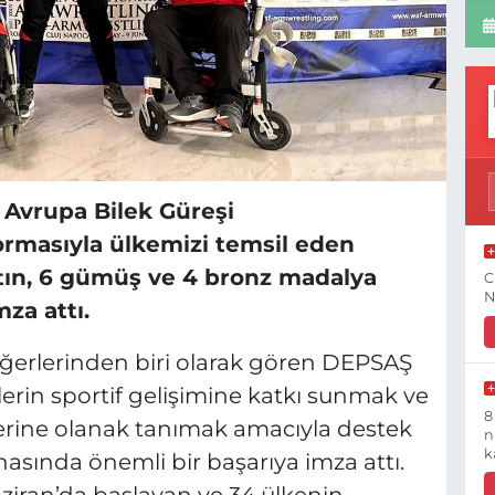
Avrupa Bilek Güreşi
ormasıyla ülkemizi temsil eden
ltın, 6 gümüş ve 4 bronz madalya
C
N
mza attı.
 değerlerinden biri olarak gören DEPSAŞ
lerin sportif gelişimine katkı sunmak ve
8
elerine olanak tanımak amacıyla destek
n
k
nasında önemli bir başarıya imza attı.