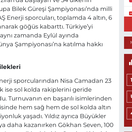
ziran’da başlayan ve 34 ülkenin
upa Bilek Güreşi Şampiyonası’nda milli
nerji sporcuları, toplamda 4 altın, 6
S
arak göğüs kabarttı. Türkiye’yi
Ü
V
, aynı zamanda Eylül ayında
S
S
Dünya Şampiyonası’na katılma hakkı
lekleri
C
K
Enerji sporcularından Nisa Camadan 23
C
 ise sol kolda rakiplerini geride
. Turnuvanın en başarılı isimlerinden
gorisinde hem sağ hem de sol kolda altın
1
nluk yaşadı. Yıldız ayrıca Büyükler
M
ya daha kazanırken Gökhan Seven, 100
S
İ