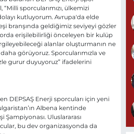
“Milli sporcularımızı, ülkemizi
olayı kutluyorum. Avrupa'da elde
reşi branşında geldiğimiz seviyeyi gözler
da erişilebilirliği önceleyen bir kulüp
ergileyebileceği alanlar oluşturmanın ne
 daha görüyoruz. Sporcularımızla ve
zle gurur duyuyoruz” ifadelerini
 DEPSAŞ Enerji sporcuları için yeni
Bulgaristan’ın Albena kentinde
i Şampiyonası. Uluslararası
rcular, bu dev organizasyonda da