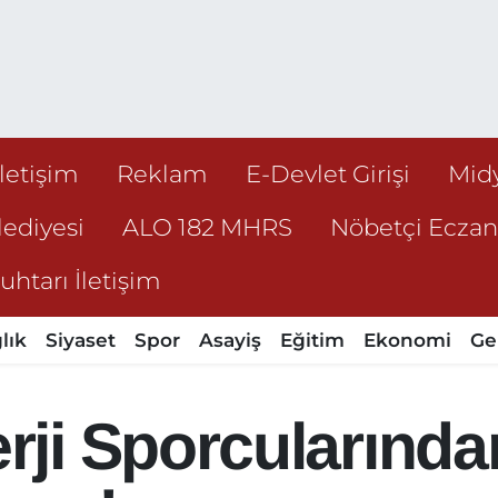
İletişim
Reklam
E-Devlet Girişi
Mid
ediyesi
ALO 182 MHRS
Nöbetçi Ecza
htarı İletişim
lık
Siyaset
Spor
Asayiş
Eğitim
Ekonomi
Ge
ji Sporcularında