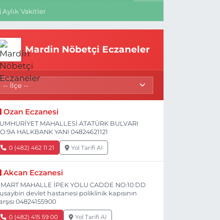
Aylık Vakitler
Mardin Nöbetçi Eczaneler
Ozan Eczanesi
UMHURİYET MAHALLESİ ATATÜRK BULVARI
O:9A HALKBANK YANI 04824621121
0 (482) 462 11 21
Yol Tarifi Al
Akcan Eczanesi
 MART MAHALLE İPEK YOLU CADDE NO:10 DD
usaybin devlet hastanesi poliklinik kapısının
arşısı 04824155900
0 (482) 415 59 00
Yol Tarifi Al